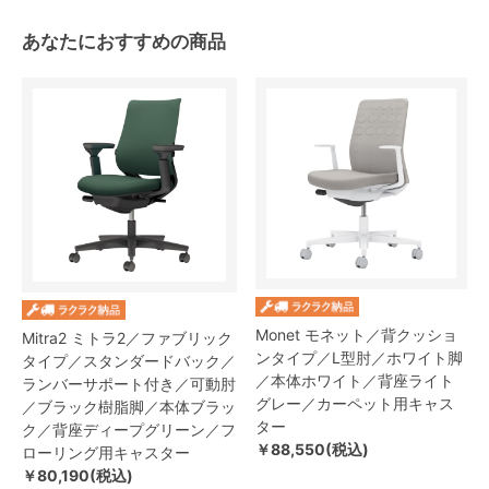
あなたにおすすめの商品
Monet モネット／背クッショ
Mitra2 ミトラ2／ファブリック
ンタイプ／L型肘／ホワイト脚
タイプ／スタンダードバック／
／本体ホワイト／背座ライト
ランバーサポート付き／可動肘
グレー／カーペット用キャス
／ブラック樹脂脚／本体ブラッ
ター
ク／背座ディープグリーン／フ
￥88,550(税込)
ローリング用キャスター
￥80,190(税込)