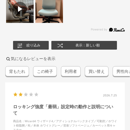
絞り込み
表示：新しい順
気になるレビューを表示
背もたれ
この椅子
利用者
買い替え
男性向
2026.7.25
ロッキング強度「最弱」設定時の動作と説明につい
て
商品名：Wizard4 ウィザード4／アディショナルバックタイプ／可動肘／ホワイ
ト樹脂脚／布／本体 ホワイトグレー／背座ソフトベージュ／カーペット用キャ
スター