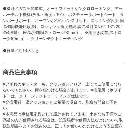
●機能／ガス圧昇降式、オートフィットシンクロロッキング、アッ
パーチルト機構(チルト角度：10°)、ポスチャーサポートシート、ラ
ンバーサポート、オープンポジションスリット、ロッキング反力 簡
易調節機能(5段階)、ロッキング角度範囲 調節機能(0°､6°､13°､20°
の4段階)、座高さ調節(ストローク90mm）、座奥行き調節(ストロ
ーク50mm）、クリーンテクトコーティング
●質量／約14.8ｋｇ
商品注意事項
※いずれのキャスターも、クッションフロアー上ではご使用になら
ないでください。床を傷つける場合があります。※樹脂脚（ホワイ
ト）は、クリーンテクトコーティング仕様です。
※交換用背・座クッションをご希望の場合は、別途お問合せ下さ
い。
※本商品は事務用家具として設計されています。小さなお子様やご
高齢の方が使用される場合は、設置場所や使用方法などについて取
扱説明書をよくお読みの上、正しくお使いいただけるよう安全面を