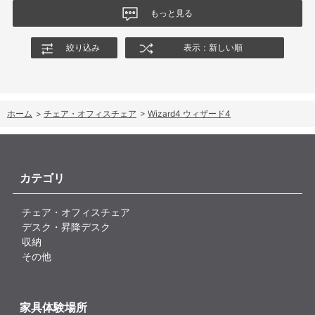
ングの特性や体重による使用感の違いが、より分かりやすく案内
もっと見る
されることを期待します。
絞り込み
表示：新しい順
ホーム
>
チェア・オフィスチェア
>
Wizard4 ウィザード4
カテゴリ
チェア・オフィスチェア
デスク・昇降デスク
収納
その他
家具体験場所