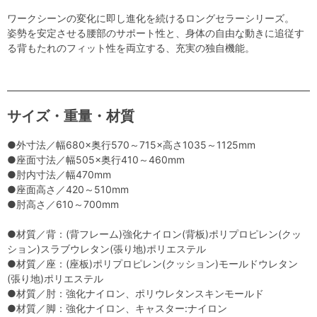
ワークシーンの変化に即し進化を続けるロングセラーシリーズ。
姿勢を安定させる腰部のサポート性と、身体の自由な動きに追従す
る背もたれのフィット性を両立する、充実の独自機能。
サイズ・重量・材質
●外寸法／幅680×奥行570～715×高さ1035～1125mm
●座面寸法／幅505×奥行410～460mm
●肘内寸法／幅470mm
●座面高さ／420～510mm
●肘高さ／610～700mm
●材質／背：(背フレーム)強化ナイロン(背板)ポリプロピレン(クッ
ション)スラブウレタン(張り地)ポリエステル
●材質／座：(座板)ポリプロピレン(クッション)モールドウレタン
(張り地)ポリエステル
●材質／肘：強化ナイロン、ポリウレタンスキンモールド
●材質／脚：強化ナイロン、キャスター:ナイロン