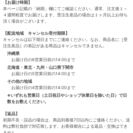
【お届け時期】
本ページ記載の「納期」欄にてご確認ください。通常、注文後１～
４週間程度でお届けします。受注生産品の場合は１ヶ月以上お待ち
頂く場合がございます。
【配送地域 キャンセル受付期限】
キャンセルは以下期日までにご連絡ください。なお、商品名に［受
注生産品］の表記がある商品はキャンセルできません。
沖縄県
お届け日の6営業日前の14:00まで
北海道・東北・九州・山口県下関市
お届け日の5営業日前の14:00まで
その他の地域
お届け日の4営業日前の14:00まで
※いずれも営業日（土日祝日やショップ休業日を除いた日）で日
数をお数えください。
【返品】
初期不良・誤品の場合は、商品到着後7日以内にご連絡ください。送
料は弊社負担で対応致します。お客様都合による返品・交換はでき
ません。