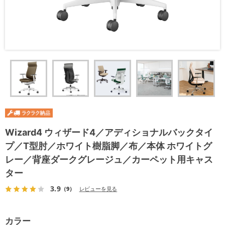
Wizard4 ウィザード4／アディショナルバックタイ
プ／T型肘／ホワイト樹脂脚／布／本体 ホワイトグ
レー／背座ダークグレージュ／カーペット用キャス
ター
3.9
（9）
レビューを見る
カラー