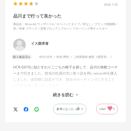
含めれば私より体重の軽い利用者は数多くいると思われるため、
2026.7.25
そのような利用者が最弱設定でも十分に背もたれを倒せないので
品川まで行って良かった
あれば、ロッキング機能としてどのような使用感を想定している
のか疑問に感じています。
商品名：Wizard4 ウィザード4／ローバックタイプ／肘なし／ブラック樹脂脚／
布／本体 ブラック／背座プルシアンブルー／フローリング用キャスター
説明書では、オートフィットシンクロロッキングについて「どの
角度でもバランスをとりやすい反力特性に自動調整する機能」と
イス探求者
説明されています。しかし、この機能と、最弱設定でも背もたれ
が可動範囲の5割程度までしか倒れないこととの関係については、
購入確認済み
年代:
50代
性別:
男性
ご利用場所:
個室（寝室等）
説明を読んでも理解できませんでした。
HCR-G610に似たすわりごごちの椅子を探して、品川の体験コーナ
問い合わせに対しては、「オートフィットシンクロロッキングの
ーまで行きました。担当の社員の方に色々話を伺いwizard4を購入
反力特性を自動調整する機能が働いているため」「Wizard2とは機
しました。多段階に設定ができ、好みのセッティングにすること
構が異なるため、同じ挙動にはならない」との回答をいただきま
ができる点に気に入ってます。
した。しかし、オートフィットシンクロロッキングとロッキング
しいて言えば、座面がもう少し硬めが好みに近かったなと思いま
続きを読む
強度調整との関係や、最弱設定であっても大きな反力が残る理由
す。座面の硬さまで調節出来る機能が有れば完璧だと思います。
についての具体的な説明はなく、疑問は解消されませんでした。
参考になった
0
Like!
0
製品自体に不具合があるとは考えていませんが、少なくとも私の
体格・使用環境では、期待していたロッキング性能とは大きく異
なる結果でした。今後、購入を検討する利用者に対して、ロッキ