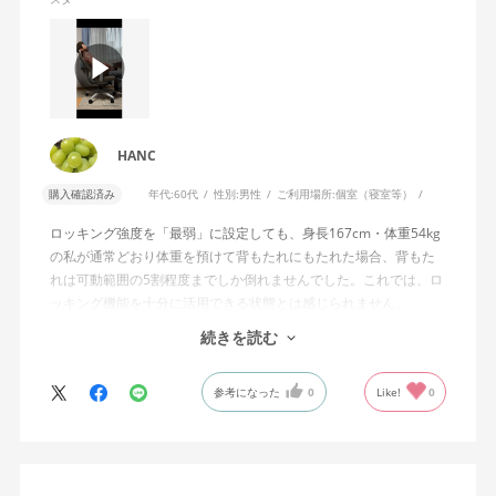
HANC
購入確認済み
年代:
60代
性別:
男性
ご利用場所:
個室（寝室等）
ロッキング強度を「最弱」に設定しても、身長167cm・体重54kg
の私が通常どおり体重を預けて背もたれにもたれた場合、背もた
れは可動範囲の5割程度までしか倒れませんでした。これでは、ロ
ッキング機能を十分に活用できる状態とは感じられません。
続きを読む
私は勤務先で約11年間、同シリーズのWizard2を使用していま
す。Wizard2にもロッキング強度調整機能が備わっており、最弱に
参考になった
0
Like!
0
設定した場合は、通常どおり体重を預けることで背もたれは可動
範囲いっぱいまで倒れます。
そのため、Wizard4で最弱設定でも大きな反力が残り、可動範囲の
半分程度までしか倒れない点に強い違和感がありました。女性を