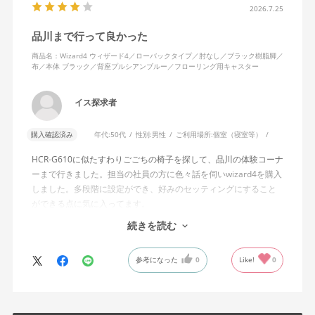
含めれば私より体重の軽い利用者は数多くいると思われるため、
2026.7.25
そのような利用者が最弱設定でも十分に背もたれを倒せないので
品川まで行って良かった
あれば、ロッキング機能としてどのような使用感を想定している
のか疑問に感じています。
商品名：Wizard4 ウィザード4／ローバックタイプ／肘なし／ブラック樹脂脚／
布／本体 ブラック／背座プルシアンブルー／フローリング用キャスター
説明書では、オートフィットシンクロロッキングについて「どの
角度でもバランスをとりやすい反力特性に自動調整する機能」と
イス探求者
説明されています。しかし、この機能と、最弱設定でも背もたれ
が可動範囲の5割程度までしか倒れないこととの関係については、
購入確認済み
年代:
50代
性別:
男性
ご利用場所:
個室（寝室等）
説明を読んでも理解できませんでした。
HCR-G610に似たすわりごごちの椅子を探して、品川の体験コーナ
問い合わせに対しては、「オートフィットシンクロロッキングの
ーまで行きました。担当の社員の方に色々話を伺いwizard4を購入
反力特性を自動調整する機能が働いているため」「Wizard2とは機
しました。多段階に設定ができ、好みのセッティングにすること
構が異なるため、同じ挙動にはならない」との回答をいただきま
ができる点に気に入ってます。
した。しかし、オートフィットシンクロロッキングとロッキング
しいて言えば、座面がもう少し硬めが好みに近かったなと思いま
続きを読む
強度調整との関係や、最弱設定であっても大きな反力が残る理由
す。座面の硬さまで調節出来る機能が有れば完璧だと思います。
についての具体的な説明はなく、疑問は解消されませんでした。
参考になった
0
Like!
0
製品自体に不具合があるとは考えていませんが、少なくとも私の
体格・使用環境では、期待していたロッキング性能とは大きく異
なる結果でした。今後、購入を検討する利用者に対して、ロッキ