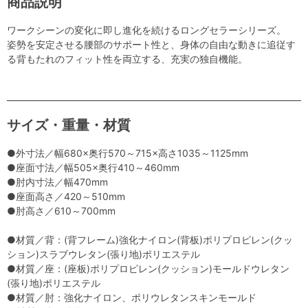
商品説明
ワークシーンの変化に即し進化を続けるロングセラーシリーズ。
姿勢を安定させる腰部のサポート性と、身体の自由な動きに追従す
る背もたれのフィット性を両立する、充実の独自機能。
サイズ・重量・材質
●外寸法／幅680×奥行570～715×高さ1035～1125mm
●座面寸法／幅505×奥行410～460mm
●肘内寸法／幅470mm
●座面高さ／420～510mm
●肘高さ／610～700mm
●材質／背：(背フレーム)強化ナイロン(背板)ポリプロピレン(クッ
ション)スラブウレタン(張り地)ポリエステル
●材質／座：(座板)ポリプロピレン(クッション)モールドウレタン
(張り地)ポリエステル
●材質／肘：強化ナイロン、ポリウレタンスキンモールド