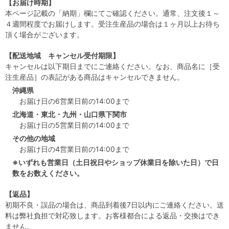
【お届け時期】
本ページ記載の「納期」欄にてご確認ください。通常、注文後１～
４週間程度でお届けします。受注生産品の場合は１ヶ月以上お待ち
頂く場合がございます。
【配送地域 キャンセル受付期限】
キャンセルは以下期日までにご連絡ください。なお、商品名に［受
注生産品］の表記がある商品はキャンセルできません。
沖縄県
お届け日の6営業日前の14:00まで
北海道・東北・九州・山口県下関市
お届け日の5営業日前の14:00まで
その他の地域
お届け日の4営業日前の14:00まで
※いずれも営業日（土日祝日やショップ休業日を除いた日）で日
数をお数えください。
【返品】
初期不良・誤品の場合は、商品到着後7日以内にご連絡ください。送
料は弊社負担で対応致します。お客様都合による返品・交換はでき
ません。