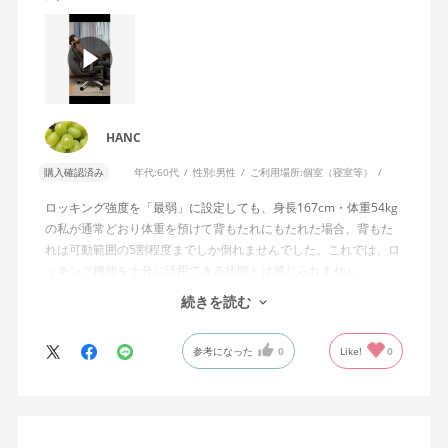
HANC
購入確認済み
年代:
60代
性別:
男性
ご利用場所:
個室（寝室等）
ロッキング強度を「最弱」に設定しても、身長167cm・体重54kg
の私が通常どおり体重を預けて背もたれにもたれた場合、背もた
れは可動範囲の5割程度までしか倒れませんでした。これでは、ロ
ッキング機能を十分に活用できる状態とは感じられません。
続きを読む
私は勤務先で約11年間、同シリーズのWizard2を使用していま
す。Wizard2にもロッキング強度調整機能が備わっており、最弱に
参考になった
0
Like!
0
設定した場合は、通常どおり体重を預けることで背もたれは可動
範囲いっぱいまで倒れます。
そのため、Wizard4で最弱設定でも大きな反力が残り、可動範囲の
半分程度までしか倒れない点に強い違和感がありました。女性を