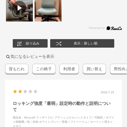
絞り込み
表示：新しい順
気になるレビューを表示
背もたれ
この椅子
利用者
買い替え
男性向
2026.7.25
ロッキング強度「最弱」設定時の動作と説明につい
て
商品名：Wizard4 ウィザード4／アディショナルバックタイプ／可動肘／ホワイ
ト樹脂脚／布／本体 ホワイトグレー／背座ソフトベージュ／カーペット用キャ
スター