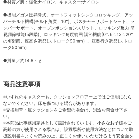
●材質／脚：強化ナイロン、キャスター:ナイロン
●機能／ガス圧昇降式、オートフィットシンクロロッキング、アッ
パーチルト機構(チルト角度：10°)、ポスチャーサポートシート、ラ
ンバーサポート、オープンポジションスリット、ロッキング反力 簡
易調節機能(5段階)、ロッキング角度範囲 調節機能(0°､6°､13°､20°
の4段階)、座高さ調節(ストローク90mm）、座奥行き調節(ストロ
ーク50mm）
●質量／約14.8ｋｇ
商品注意事項
※いずれのキャスターも、クッションフロアー上ではご使用になら
ないでください。床を傷つける場合があります。
※交換用背・座クッションをご希望の場合は、別途お問合せ下さ
い。
※本商品は事務用家具として設計されています。小さなお子様やご
高齢の方が使用される場合は、設置場所や使用方法などについて取
扱説明書をよくお読みの上、正しくお使いいただけるよう安全面を