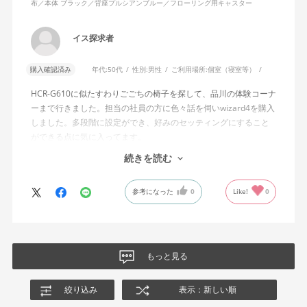
布／本体 ブラック／背座プルシアンブルー／フローリング用キャスター
説明書では、オートフィットシンクロロッキングについて「どの
角度でもバランスをとりやすい反力特性に自動調整する機能」と
イス探求者
説明されています。しかし、この機能と、最弱設定でも背もたれ
が可動範囲の5割程度までしか倒れないこととの関係については、
購入確認済み
年代:
50代
性別:
男性
ご利用場所:
個室（寝室等）
説明を読んでも理解できませんでした。
HCR-G610に似たすわりごごちの椅子を探して、品川の体験コーナ
問い合わせに対しては、「オートフィットシンクロロッキングの
ーまで行きました。担当の社員の方に色々話を伺いwizard4を購入
反力特性を自動調整する機能が働いているため」「Wizard2とは機
しました。多段階に設定ができ、好みのセッティングにすること
構が異なるため、同じ挙動にはならない」との回答をいただきま
ができる点に気に入ってます。
した。しかし、オートフィットシンクロロッキングとロッキング
しいて言えば、座面がもう少し硬めが好みに近かったなと思いま
続きを読む
強度調整との関係や、最弱設定であっても大きな反力が残る理由
す。座面の硬さまで調節出来る機能が有れば完璧だと思います。
についての具体的な説明はなく、疑問は解消されませんでした。
参考になった
0
Like!
0
製品自体に不具合があるとは考えていませんが、少なくとも私の
体格・使用環境では、期待していたロッキング性能とは大きく異
なる結果でした。今後、購入を検討する利用者に対して、ロッキ
ングの特性や体重による使用感の違いが、より分かりやすく案内
もっと見る
されることを期待します。
絞り込み
表示：新しい順