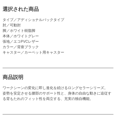
選択された商品
タイプ／アディショナルバックタイプ
肘／可動肘
脚／ホワイト樹脂脚
本体／ホワイトグレー
張地／エコPVCレザー
カラー／背座ブラック
キャスター／カーペット用キャスター
商品説明
ワークシーンの変化に即し進化を続けるロングセラーシリーズ。
姿勢を安定させる腰部のサポート性と、身体の自由な動きに追従す
る背もたれのフィット性を両立する、充実の独自機能。