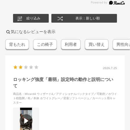
絞り込み
表示：新しい順
気になるレビューを表示
背もたれ
この椅子
利用者
買い替え
男性向
2026.7.25
ロッキング強度「最弱」設定時の動作と説明につい
て
商品名：Wizard4 ウィザード4／アディショナルバックタイプ／可動肘／ホワイ
ト樹脂脚／布／本体 ホワイトグレー／背座ソフトベージュ／カーペット用キャ
スター