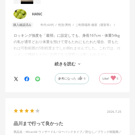
HANC
購入確認済み
年代:
60代
性別:
男性
ご利用場所:
個室（寝室等）
ロッキング強度を「最弱」に設定しても、身長167cm・体重54kg
の私が通常どおり体重を預けて背もたれにもたれた場合、背もた
れは可動範囲の5割程度までしか倒れませんでした。これでは、ロ
ッキング機能を十分に活用できる状態とは感じられません。
続きを読む
私は勤務先で約11年間、同シリーズのWizard2を使用していま
す。Wizard2にもロッキング強度調整機能が備わっており、最弱に
参考になった
0
Like!
0
設定した場合は、通常どおり体重を預けることで背もたれは可動
範囲いっぱいまで倒れます。
そのため、Wizard4で最弱設定でも大きな反力が残り、可動範囲の
半分程度までしか倒れない点に強い違和感がありました。女性を
含めれば私より体重の軽い利用者は数多くいると思われるため、
2026.7.25
そのような利用者が最弱設定でも十分に背もたれを倒せないので
品川まで行って良かった
あれば、ロッキング機能としてどのような使用感を想定している
のか疑問に感じています。
商品名：Wizard4 ウィザード4／ローバックタイプ／肘なし／ブラック樹脂脚／