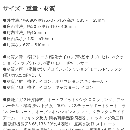
サイズ・重量・材質
●外寸法／幅680×奥行570～715×高さ1035～1125mm
●座面寸法／幅505×奥行410～460mm
●肘内寸法／幅455mm
●座面高さ／420～510mm
●肘高さ／620～810mm
●材質／背：(背フレーム)強化ナイロン(背板)ポリプロピレン(クッ
ション)スラブウレタン(張り地)エコPVCレザー
●材質／座：(座板)ポリプロピレン(クッション)モールドウレタン
(張り地)エコPVCレザー
●材質／肘：強化ナイロン、ポリウレタンスキンモールド
●材質／脚：強化ナイロン、キャスター:ナイロン
●機能／ガス圧昇降式、オートフィットシンクロロッキング、アッ
パーチルト機構(チルト角度：10°)、ポスチャーサポートシート、ラ
ンバーサポート、オープンポジションスリット、クランクスライド
アーム、ロッキング反力 簡易調節機能(5段階)、ロッキング角度範
囲 調節機能(0°､6°､13°､20°の4段階)、座高さ調節(ストローク
90mm）、座奥行き調節(ストローク50mm）、可動肘(水平方向:前