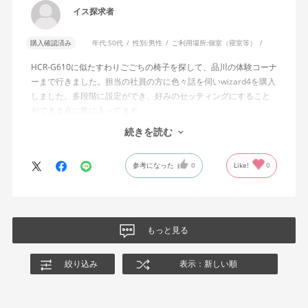
角度でもバランスをとりやすい反力特性に自動調整する機能」と
イス探求者
説明されています。しかし、この機能と、最弱設定でも背もたれ
が可動範囲の5割程度までしか倒れないこととの関係については、
購入確認済み
年代:
50代
性別:
男性
ご利用場所:
個室（寝室等）
説明を読んでも理解できませんでした。
HCR-G610に似たすわりごごちの椅子を探して、品川の体験コーナ
問い合わせに対しては、「オートフィットシンクロロッキングの
ーまで行きました。担当の社員の方に色々話を伺いwizard4を購入
反力特性を自動調整する機能が働いているため」「Wizard2とは機
しました。多段階に設定ができ、好みのセッティングにすること
構が異なるため、同じ挙動にはならない」との回答をいただきま
ができる点に気に入ってます。
した。しかし、オートフィットシンクロロッキングとロッキング
しいて言えば、座面がもう少し硬めが好みに近かったなと思いま
続きを読む
強度調整との関係や、最弱設定であっても大きな反力が残る理由
す。座面の硬さまで調節出来る機能が有れば完璧だと思います。
についての具体的な説明はなく、疑問は解消されませんでした。
参考になった
0
Like!
0
製品自体に不具合があるとは考えていませんが、少なくとも私の
体格・使用環境では、期待していたロッキング性能とは大きく異
なる結果でした。今後、購入を検討する利用者に対して、ロッキ
ングの特性や体重による使用感の違いが、より分かりやすく案内
もっと見る
されることを期待します。
絞り込み
表示：新しい順