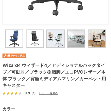
Wizard4 ウィザード4／アディショナルバックタイ
プ／可動肘／ブラック樹脂脚／エコPVCレザー／本
体 ブラック／背座ミディアムマリン／カーペット用
キャスター
3.9
（9）
レビューを見る
カラー