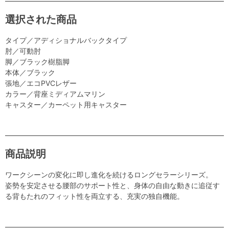
選択された商品
タイプ／アディショナルバックタイプ
肘／可動肘
脚／ブラック樹脂脚
本体／ブラック
張地／エコPVCレザー
カラー／背座ミディアムマリン
キャスター／カーペット用キャスター
商品説明
ワークシーンの変化に即し進化を続けるロングセラーシリーズ。
姿勢を安定させる腰部のサポート性と、身体の自由な動きに追従す
る背もたれのフィット性を両立する、充実の独自機能。