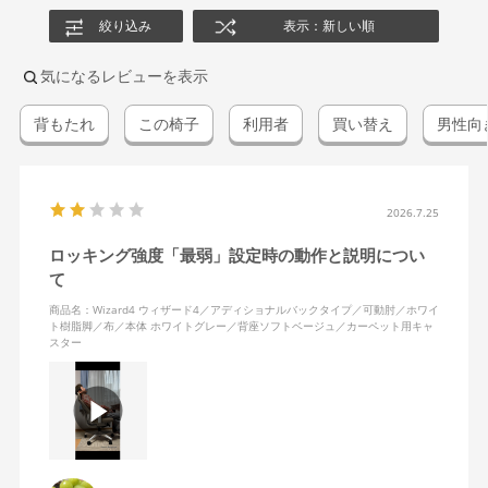
絞り込み
表示：新しい順
気になるレビューを表示
背もたれ
この椅子
利用者
買い替え
男性向
2026.7.25
ロッキング強度「最弱」設定時の動作と説明につい
て
商品名：Wizard4 ウィザード4／アディショナルバックタイプ／可動肘／ホワイ
ト樹脂脚／布／本体 ホワイトグレー／背座ソフトベージュ／カーペット用キャ
スター