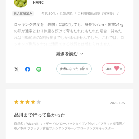
HANC
購入確認済み
年代:
60代
性別:
男性
ご利用場所:
個室（寝室等）
ロッキング強度を「最弱」に設定しても、身長167cm・体重54kg
の私が通常どおり体重を預けて背もたれにもたれた場合、背もた
れは可動範囲の5割程度までしか倒れませんでした。これでは、ロ
ッキング機能を十分に活用できる状態とは感じられません。
続きを読む
私は勤務先で約11年間、同シリーズのWizard2を使用していま
す。Wizard2にもロッキング強度調整機能が備わっており、最弱に
参考になった
0
Like!
0
設定した場合は、通常どおり体重を預けることで背もたれは可動
範囲いっぱいまで倒れます。
そのため、Wizard4で最弱設定でも大きな反力が残り、可動範囲の
半分程度までしか倒れない点に強い違和感がありました。女性を
含めれば私より体重の軽い利用者は数多くいると思われるため、
2026.7.25
そのような利用者が最弱設定でも十分に背もたれを倒せないので
品川まで行って良かった
あれば、ロッキング機能としてどのような使用感を想定している
のか疑問に感じています。
商品名：Wizard4 ウィザード4／ローバックタイプ／肘なし／ブラック樹脂脚／
布／本体 ブラック／背座プルシアンブルー／フローリング用キャスター
説明書では、オートフィットシンクロロッキングについて「どの