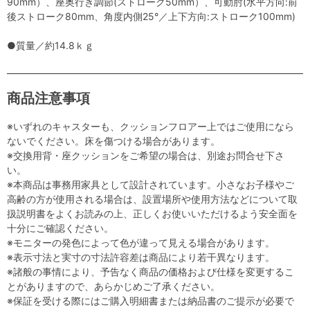
90mm）、座奥行き調節(ストローク50mm）、可動肘(水平方向:前
後ストローク80mm、角度内側25°／上下方向:ストローク100mm)
●質量／約14.8ｋｇ
商品注意事項
※いずれのキャスターも、クッションフロアー上ではご使用になら
ないでください。床を傷つける場合があります。
※交換用背・座クッションをご希望の場合は、別途お問合せ下さ
い。
※本商品は事務用家具として設計されています。小さなお子様やご
高齢の方が使用される場合は、設置場所や使用方法などについて取
扱説明書をよくお読みの上、正しくお使いいただけるよう安全面を
十分にご確認ください。
※モニターの発色によって色が違って見える場合があります。
※表示寸法と実寸の寸法許容差は商品により若干異なります。
※諸般の事情により、予告なく商品の価格および仕様を変更するこ
とがありますので、あらかじめご了承ください。
※保証を受ける際にはご購入明細書または納品書のご提示が必要で