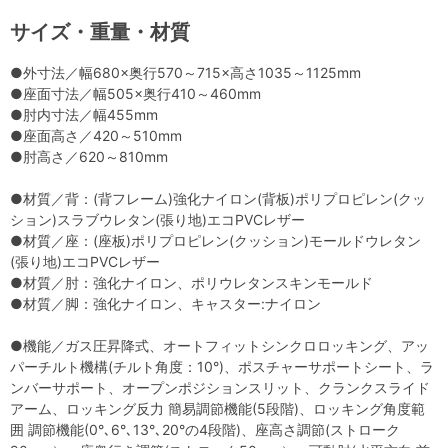
サイズ・重量・材質
●外寸法／幅680×奥行570～715×高さ1035～1125mm
●座面寸法／幅505×奥行410～460mm
●肘内寸法／幅455mm
●座面高さ／420～510mm
●肘高さ／620～810mm
●材質／背：(背フレーム)強化ナイロン(背板)ポリプロピレン(クッ
ション)スラブウレタン(張り地)エコPVCレザー
●材質／座：(座板)ポリプロピレン(クッション)モールドウレタン
(張り地)エコPVCレザー
●材質／肘：強化ナイロン、ポリウレタンスキンモールド
●材質／脚：強化ナイロン、キャスター:ナイロン
●機能／ガス圧昇降式、オートフィットシンクロロッキング、アッ
パーチルト機構(チルト角度：10°)、ポスチャーサポートシート、ラ
ンバーサポート、オープンポジションスリット、クランクスライド
アーム、ロッキング反力 簡易調節機能(5段階)、ロッキング角度範
囲 調節機能(0°､6°､13°､20°の4段階)、座高さ調節(ストローク