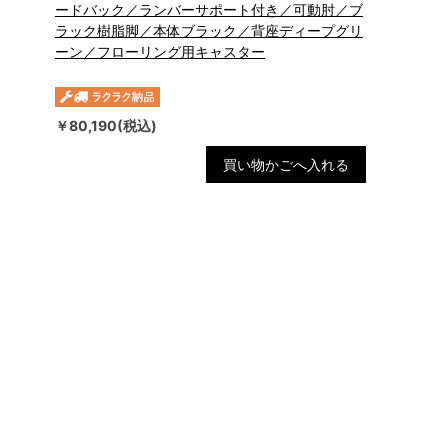
ードバック／ランバーサポート付き／可動肘／ブ
ラック樹脂脚／本体ブラック／背座ディープグリ
ーン／フローリング用キャスター
￥80,190(税込)
買い物かごへ入れる