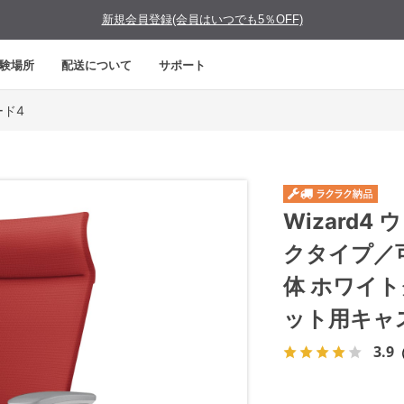
新規会員登録(会員はいつでも5％OFF)
験場所
配送について
サポート
ード4
Wizard
クタイプ／
体 ホワイ
ット用キャ
3.9