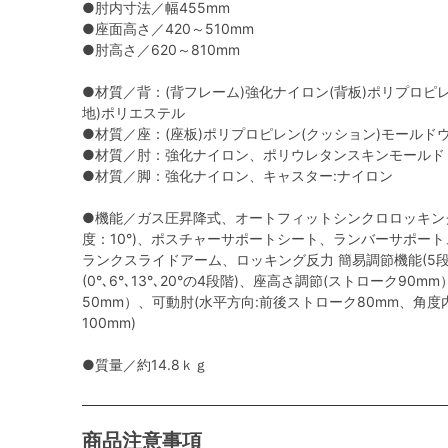
●肘内寸法／幅455mm
●座面高さ／420～510mm
●肘高さ／620～810mm
●材質／背：(背フレーム)強化ナイロン(背板)ポリプロピ
地)ポリエステル
●材質／座：(座板)ポリプロピレン(クッション)モールド
●材質／肘：強化ナイロン、ポリウレタンスキンモールド
●材質／脚：強化ナイロン、キャスター:ナイロン
●機能／ガス圧昇降式、オートフィットシンクロロッキン
度：10°)、ポスチャーサポートシート、ランバーサポー
ランクスライドアーム、ロッキング反力 簡易調節機能(5段
(0°､6°､13°､20°の4段階)、座高さ調節(ストローク9
50mm）、可動肘(水平方向:前後ストローク80mm、角度
100mm)
●質量／約14.8ｋｇ
商品注意事項