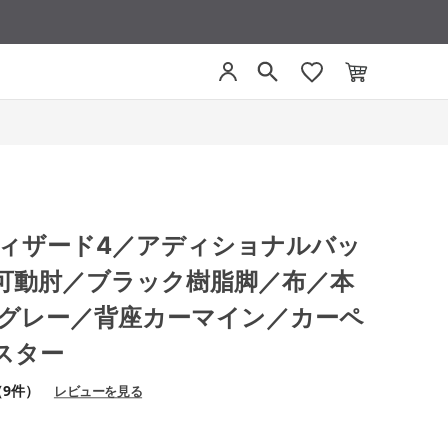
4 ウィザード4／アディショナルバッ
可動肘／ブラック樹脂脚／布／本
トグレー／背座カーマイン／カーペ
スター
（9件）
レビューを見る