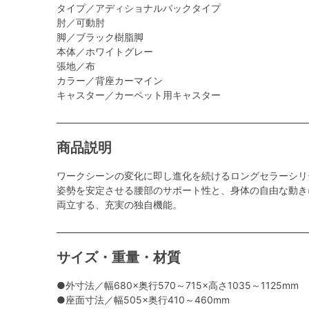
タイプ／アディショナルバックタイプ
肘／可動肘
脚／ブラック樹脂脚
本体／ホワイトグレー
張地／布
カラー／背座カーマイン
キャスター／カーペット用キャスター
商品説明
ワークシーンの変化に即し進化を続けるロングセラーシリ
姿勢を安定させる腰部のサポート性と、身体の自由な動き
両立する、充実の独自機能。
サイズ・重量・材質
●外寸法／幅680×奥行570～715×高さ1035～1125mm
●座面寸法／幅505×奥行410～460mm