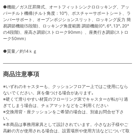
●機能／ガス圧昇降式、オートフィットシンクロロッキング、アッ
パーチルト機構(チルト角度：10°)、ポスチャーサポートシート、ラ
ンバーサポート、オープンポジションスリット、ロッキング反力 簡
易調節機能(5段階)、ロッキング角度範囲 調節機能(0°､6°､13°､20°
の4段階)、座高さ調節(ストローク90mm）、座奥行き調節(ストロ
ーク50mm）
●質量／約14ｋｇ
商品注意事項
※いずれのキャスターも、クッションフロアー上ではご使用になら
ないでください。床を傷つける場合があります｡
※硬くて滑りやすい材質のフローリング床でキャスターが転がり過
ぎてしまう場合は、チェアマットなどをご利用ください
※交換用背・座クッションをご希望の場合は、別途お問合せ下さ
い。
※本商品は事務用家具として設計されています。小さなお子様やご
高齢の方が使用される場合は、設置場所や使用方法などについて取