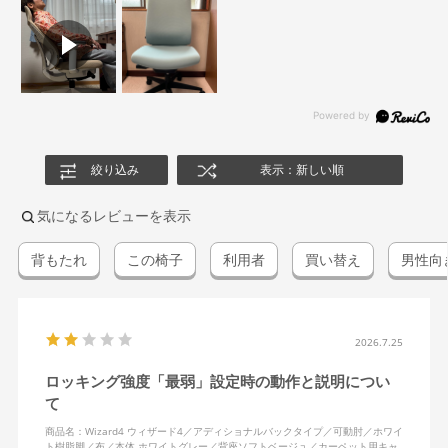
絞り込み
表示：新しい順
気になるレビューを表示
背もたれ
この椅子
利用者
買い替え
男性向
2026.7.25
ロッキング強度「最弱」設定時の動作と説明につい
て
商品名：Wizard4 ウィザード4／アディショナルバックタイプ／可動肘／ホワイ
ト樹脂脚／布／本体 ホワイトグレー／背座ソフトベージュ／カーペット用キャ