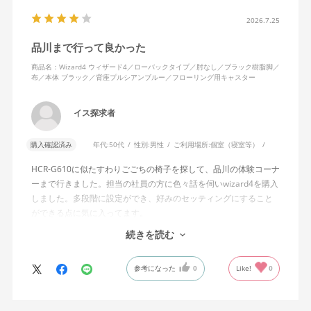
半分程度までしか倒れない点に強い違和感がありました。女性を
含めれば私より体重の軽い利用者は数多くいると思われるため、
2026.7.25
そのような利用者が最弱設定でも十分に背もたれを倒せないので
品川まで行って良かった
あれば、ロッキング機能としてどのような使用感を想定している
のか疑問に感じています。
商品名：Wizard4 ウィザード4／ローバックタイプ／肘なし／ブラック樹脂脚／
布／本体 ブラック／背座プルシアンブルー／フローリング用キャスター
説明書では、オートフィットシンクロロッキングについて「どの
角度でもバランスをとりやすい反力特性に自動調整する機能」と
イス探求者
説明されています。しかし、この機能と、最弱設定でも背もたれ
が可動範囲の5割程度までしか倒れないこととの関係については、
購入確認済み
年代:
50代
性別:
男性
ご利用場所:
個室（寝室等）
説明を読んでも理解できませんでした。
HCR-G610に似たすわりごごちの椅子を探して、品川の体験コーナ
問い合わせに対しては、「オートフィットシンクロロッキングの
ーまで行きました。担当の社員の方に色々話を伺いwizard4を購入
反力特性を自動調整する機能が働いているため」「Wizard2とは機
しました。多段階に設定ができ、好みのセッティングにすること
構が異なるため、同じ挙動にはならない」との回答をいただきま
ができる点に気に入ってます。
した。しかし、オートフィットシンクロロッキングとロッキング
しいて言えば、座面がもう少し硬めが好みに近かったなと思いま
続きを読む
強度調整との関係や、最弱設定であっても大きな反力が残る理由
す。座面の硬さまで調節出来る機能が有れば完璧だと思います。
についての具体的な説明はなく、疑問は解消されませんでした。
参考になった
0
Like!
0
製品自体に不具合があるとは考えていませんが、少なくとも私の
体格・使用環境では、期待していたロッキング性能とは大きく異