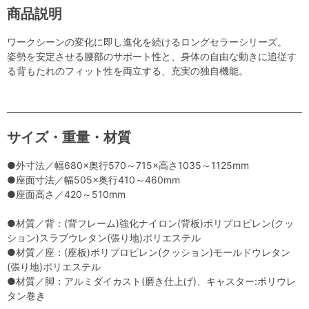
商品説明
ワークシーンの変化に即し進化を続けるロングセラーシリーズ。
姿勢を安定させる腰部のサポート性と、身体の自由な動きに追従す
る背もたれのフィット性を両立する、充実の独自機能。
サイズ・重量・材質
●外寸法／幅680×奥行570～715×高さ1035～1125mm
●座面寸法／幅505×奥行410～460mm
●座面高さ／420～510mm
●材質／背：(背フレーム)強化ナイロン(背板)ポリプロピレン(クッ
ション)スラブウレタン(張り地)ポリエステル
●材質／座：(座板)ポリプロピレン(クッション)モールドウレタン
(張り地)ポリエステル
●材質／脚：アルミダイカスト(磨き仕上げ)、キャスター:ポリウレ
タン巻き