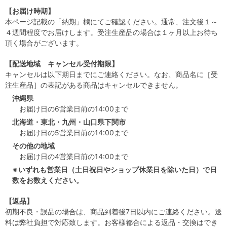
【お届け時期】
本ページ記載の「納期」欄にてご確認ください。通常、注文後１～
４週間程度でお届けします。受注生産品の場合は１ヶ月以上お待ち
頂く場合がございます。
【配送地域 キャンセル受付期限】
キャンセルは以下期日までにご連絡ください。なお、商品名に［受
注生産品］の表記がある商品はキャンセルできません。
沖縄県
お届け日の6営業日前の14:00まで
北海道・東北・九州・山口県下関市
お届け日の5営業日前の14:00まで
その他の地域
お届け日の4営業日前の14:00まで
※いずれも営業日（土日祝日やショップ休業日を除いた日）で日
数をお数えください。
【返品】
初期不良・誤品の場合は、商品到着後7日以内にご連絡ください。送
料は弊社負担で対応致します。お客様都合による返品・交換はでき