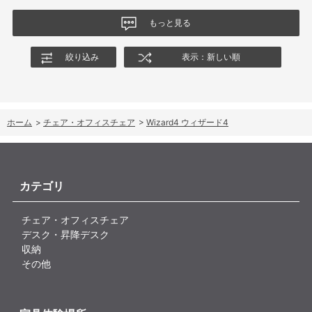
なる結果でした。今後、購入を検討する利用者に対して、ロッキ
ングの特性や体重による使用感の違いが、より分かりやすく案内
もっと見る
されることを期待します。
絞り込み
表示：新しい順
ホーム
>
チェア・オフィスチェア
>
Wizard4 ウィザード4
カテゴリ
チェア・オフィスチェア
デスク・昇降デスク
収納
その他