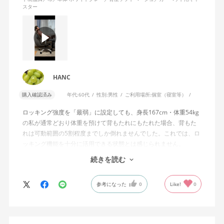
スター
HANC
購入確認済み
年代:
60代
性別:
男性
ご利用場所:
個室（寝室等）
ロッキング強度を「最弱」に設定しても、身長167cm・体重54kg
の私が通常どおり体重を預けて背もたれにもたれた場合、背もた
れは可動範囲の5割程度までしか倒れませんでした。これでは、ロ
ッキング機能を十分に活用できる状態とは感じられません。
続きを読む
私は勤務先で約11年間、同シリーズのWizard2を使用していま
す。Wizard2にもロッキング強度調整機能が備わっており、最弱に
参考になった
0
Like!
0
設定した場合は、通常どおり体重を預けることで背もたれは可動
範囲いっぱいまで倒れます。
そのため、Wizard4で最弱設定でも大きな反力が残り、可動範囲の