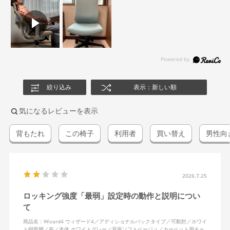
絞り込み
表示：新しい順
気になるレビューを表示
背もたれ
この椅子
利用者
買い替え
男性向
2026.7.25
ロッキング強度「最弱」設定時の動作と説明につい
て
商品名：Wizard4 ウィザード4／アディショナルバックタイプ／可動肘／ホワイ
ト樹脂脚／布／本体 ホワイトグレー／背座ソフトベージュ／カーペット用キャ