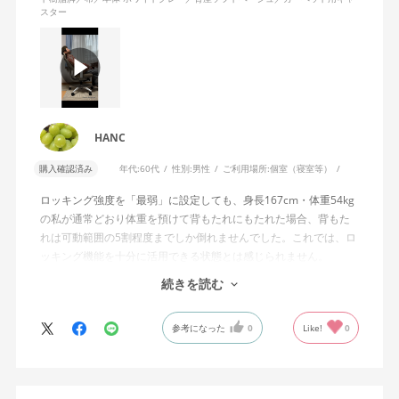
スター
HANC
購入確認済み
年代:
60代
性別:
男性
ご利用場所:
個室（寝室等）
ロッキング強度を「最弱」に設定しても、身長167cm・体重54kg
の私が通常どおり体重を預けて背もたれにもたれた場合、背もた
れは可動範囲の5割程度までしか倒れませんでした。これでは、ロ
ッキング機能を十分に活用できる状態とは感じられません。
続きを読む
私は勤務先で約11年間、同シリーズのWizard2を使用していま
す。Wizard2にもロッキング強度調整機能が備わっており、最弱に
参考になった
0
Like!
0
設定した場合は、通常どおり体重を預けることで背もたれは可動
範囲いっぱいまで倒れます。
そのため、Wizard4で最弱設定でも大きな反力が残り、可動範囲の