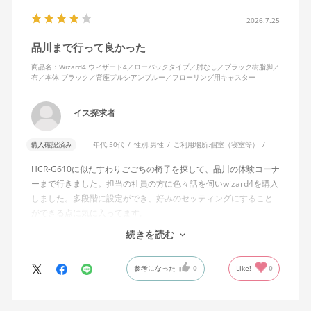
半分程度までしか倒れない点に強い違和感がありました。女性を
含めれば私より体重の軽い利用者は数多くいると思われるため、
2026.7.25
そのような利用者が最弱設定でも十分に背もたれを倒せないので
品川まで行って良かった
あれば、ロッキング機能としてどのような使用感を想定している
のか疑問に感じています。
商品名：Wizard4 ウィザード4／ローバックタイプ／肘なし／ブラック樹脂脚／
布／本体 ブラック／背座プルシアンブルー／フローリング用キャスター
説明書では、オートフィットシンクロロッキングについて「どの
角度でもバランスをとりやすい反力特性に自動調整する機能」と
イス探求者
説明されています。しかし、この機能と、最弱設定でも背もたれ
が可動範囲の5割程度までしか倒れないこととの関係については、
購入確認済み
年代:
50代
性別:
男性
ご利用場所:
個室（寝室等）
説明を読んでも理解できませんでした。
HCR-G610に似たすわりごごちの椅子を探して、品川の体験コーナ
問い合わせに対しては、「オートフィットシンクロロッキングの
ーまで行きました。担当の社員の方に色々話を伺いwizard4を購入
反力特性を自動調整する機能が働いているため」「Wizard2とは機
しました。多段階に設定ができ、好みのセッティングにすること
構が異なるため、同じ挙動にはならない」との回答をいただきま
ができる点に気に入ってます。
した。しかし、オートフィットシンクロロッキングとロッキング
しいて言えば、座面がもう少し硬めが好みに近かったなと思いま
続きを読む
強度調整との関係や、最弱設定であっても大きな反力が残る理由
す。座面の硬さまで調節出来る機能が有れば完璧だと思います。
についての具体的な説明はなく、疑問は解消されませんでした。
参考になった
0
Like!
0
製品自体に不具合があるとは考えていませんが、少なくとも私の
体格・使用環境では、期待していたロッキング性能とは大きく異