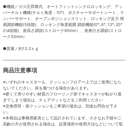
●機能／ガス圧昇降式、オートフィットシンクロロッキング、アッ
パーチルト機構(チルト角度：10°)、ポスチャーサポートシート、ラ
ンバーサポート、オープンポジションスリット、ロッキング反力 簡
易調節機能(5段階)、ロッキング角度範囲 調節機能(0°､6°､13°､20°
の4段階)、座高さ調節(ストローク90mm）、座奥行き調節(ストロ
ーク50mm）
●質量／約13.3ｋｇ
商品注意事項
※いずれのキャスターも、クッションフロアー上ではご使用になら
ないでください。床を傷つける場合があります｡
※硬くて滑りやすい材質のフローリング床でキャスターが転がり過
ぎてしまう場合は、チェアマットなどをご利用ください
※交換用背・座クッションをご希望の場合は、別途お問合せ下さ
い。
※本商品は事務用家具として設計されています。小さなお子様やご
高齢の方が使用される場合は、設置場所や使用方法などについて取