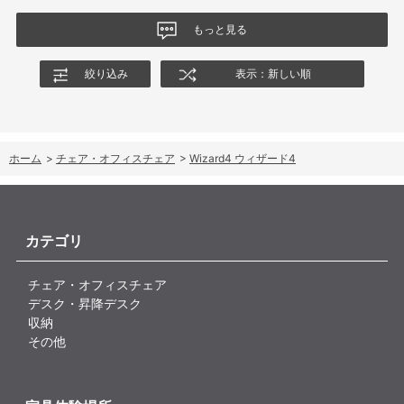
なる結果でした。今後、購入を検討する利用者に対して、ロッキ
ングの特性や体重による使用感の違いが、より分かりやすく案内
もっと見る
されることを期待します。
絞り込み
表示：新しい順
ホーム
>
チェア・オフィスチェア
>
Wizard4 ウィザード4
カテゴリ
チェア・オフィスチェア
デスク・昇降デスク
収納
その他