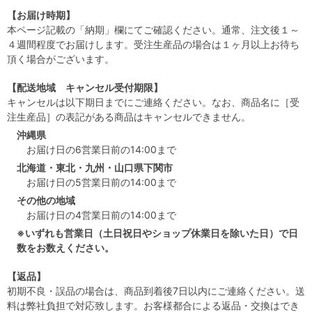
【お届け時期】
本ページ記載の「納期」欄にてご確認ください。通常、注文後１～
４週間程度でお届けします。受注生産品の場合は１ヶ月以上お待ち
頂く場合がございます。
【配送地域 キャンセル受付期限】
キャンセルは以下期日までにご連絡ください。なお、商品名に［受
注生産品］の表記がある商品はキャンセルできません。
沖縄県
お届け日の6営業日前の14:00まで
北海道・東北・九州・山口県下関市
お届け日の5営業日前の14:00まで
その他の地域
お届け日の4営業日前の14:00まで
※いずれも営業日（土日祝日やショップ休業日を除いた日）で日
数をお数えください。
【返品】
初期不良・誤品の場合は、商品到着後7日以内にご連絡ください。送
料は弊社負担で対応致します。お客様都合による返品・交換はでき