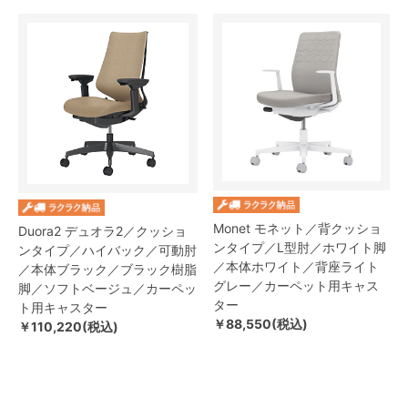
Monet モネット／背クッショ
Duora2 デュオラ2／クッショ
ンタイプ／L型肘／ホワイト脚
ンタイプ／ハイバック／可動肘
／本体ホワイト／背座ライト
／本体ブラック／ブラック樹脂
グレー／カーペット用キャス
脚／ソフトベージュ／カーペッ
ター
ト用キャスター
￥88,550(税込)
￥110,220(税込)