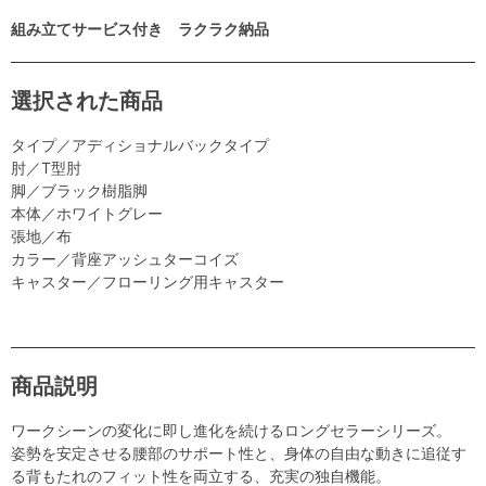
組み立てサービス付き ラクラク納品
選択された商品
タイプ／アディショナルバックタイプ
肘／T型肘
脚／ブラック樹脂脚
本体／ホワイトグレー
張地／布
カラー／背座アッシュターコイズ
キャスター／フローリング用キャスター
商品説明
ワークシーンの変化に即し進化を続けるロングセラーシリーズ。
姿勢を安定させる腰部のサポート性と、身体の自由な動きに追従す
る背もたれのフィット性を両立する、充実の独自機能。