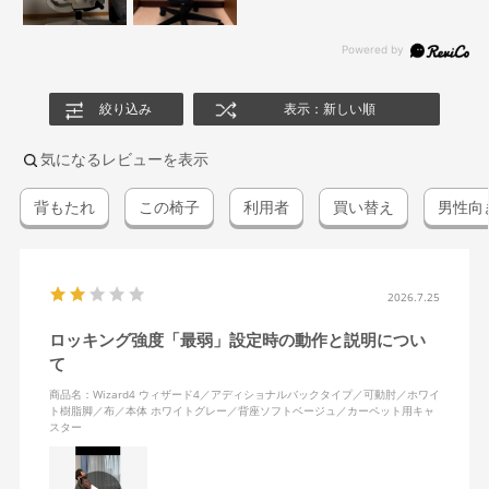
絞り込み
表示：新しい順
気になるレビューを表示
背もたれ
この椅子
利用者
買い替え
男性向
2026.7.25
ロッキング強度「最弱」設定時の動作と説明につい
て
商品名：Wizard4 ウィザード4／アディショナルバックタイプ／可動肘／ホワイ
ト樹脂脚／布／本体 ホワイトグレー／背座ソフトベージュ／カーペット用キャ
スター