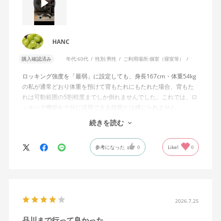
HANC
購入確認済み
年代:
60代
性別:
男性
ご利用場所:
個室（寝室等）
ロッキング強度を「最弱」に設定しても、身長167cm・体重54kg
の私が通常どおり体重を預けて背もたれにもたれた場合、背もた
れは可動範囲の5割程度までしか倒れませんでした。これでは、ロ
ッキング機能を十分に活用できる状態とは感じられません。
続きを読む
私は勤務先で約11年間、同シリーズのWizard2を使用していま
す。Wizard2にもロッキング強度調整機能が備わっており、最弱に
参考になった
0
Like!
0
設定した場合は、通常どおり体重を預けることで背もたれは可動
範囲いっぱいまで倒れます。
そのため、Wizard4で最弱設定でも大きな反力が残り、可動範囲の
半分程度までしか倒れない点に強い違和感がありました。女性を
含めれば私より体重の軽い利用者は数多くいると思われるため、
2026.7.25
そのような利用者が最弱設定でも十分に背もたれを倒せないので
品川まで行って良かった