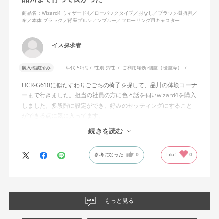
あれば、ロッキング機能としてどのような使用感を想定している
のか疑問に感じています。
商品名：Wizard4 ウィザード4／ローバックタイプ／肘なし／ブラック樹脂脚／
布／本体 ブラック／背座プルシアンブルー／フローリング用キャスター
説明書では、オートフィットシンクロロッキングについて「どの
角度でもバランスをとりやすい反力特性に自動調整する機能」と
イス探求者
説明されています。しかし、この機能と、最弱設定でも背もたれ
が可動範囲の5割程度までしか倒れないこととの関係については、
購入確認済み
年代:
50代
性別:
男性
ご利用場所:
個室（寝室等）
説明を読んでも理解できませんでした。
HCR-G610に似たすわりごごちの椅子を探して、品川の体験コーナ
問い合わせに対しては、「オートフィットシンクロロッキングの
ーまで行きました。担当の社員の方に色々話を伺いwizard4を購入
反力特性を自動調整する機能が働いているため」「Wizard2とは機
しました。多段階に設定ができ、好みのセッティングにすること
構が異なるため、同じ挙動にはならない」との回答をいただきま
ができる点に気に入ってます。
した。しかし、オートフィットシンクロロッキングとロッキング
しいて言えば、座面がもう少し硬めが好みに近かったなと思いま
続きを読む
強度調整との関係や、最弱設定であっても大きな反力が残る理由
す。座面の硬さまで調節出来る機能が有れば完璧だと思います。
についての具体的な説明はなく、疑問は解消されませんでした。
参考になった
0
Like!
0
製品自体に不具合があるとは考えていませんが、少なくとも私の
体格・使用環境では、期待していたロッキング性能とは大きく異
なる結果でした。今後、購入を検討する利用者に対して、ロッキ
ングの特性や体重による使用感の違いが、より分かりやすく案内
もっと見る
されることを期待します。