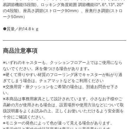
易調節機能(5段階)、ロッキング角度範囲 調節機能(0°､6°､13°､20°
の4段階)、座高さ調節(ストローク90mm）、座奥行き調節(ストロ
ーク50mm）
●質量／約14.8ｋｇ
商品注意事項
※いずれのキャスターも、クッションフロアー上ではご使用になら
ないでください。床を傷つける場合があります｡
※硬くて滑りやすい材質のフローリング床でキャスターが転がり過
ぎてしまう場合は、チェアマットなどをご利用ください
※交換用背・座クッションをご希望の場合は、別途お問合せ下さ
い。
※本商品は事務用家具として設計されています。小さなお子様やご
高齢の方が使用される場合は、設置場所や使用方法などについて取
扱説明書をよくお読みの上、正しくお使いいただけるよう安全面を
十分にご確認ください。
※モニターの発色によって色が違って見える場合があります。
※表示寸法と実寸の寸法許容差は商品により若干異なります。