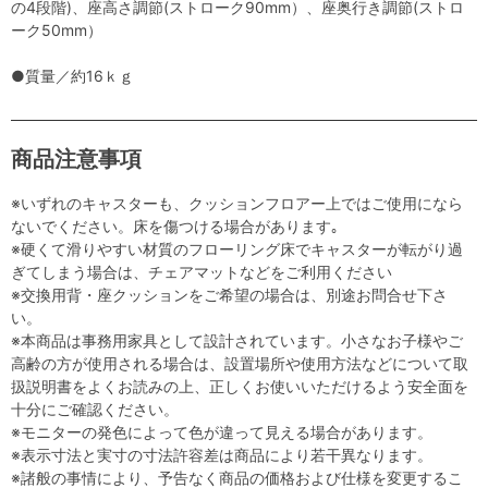
の4段階)、座高さ調節(ストローク90mm）、座奥行き調節(ストロ
ーク50mm）
●質量／約16ｋｇ
商品注意事項
※いずれのキャスターも、クッションフロアー上ではご使用になら
ないでください。床を傷つける場合があります｡
※硬くて滑りやすい材質のフローリング床でキャスターが転がり過
ぎてしまう場合は、チェアマットなどをご利用ください
※交換用背・座クッションをご希望の場合は、別途お問合せ下さ
い。
※本商品は事務用家具として設計されています。小さなお子様やご
高齢の方が使用される場合は、設置場所や使用方法などについて取
扱説明書をよくお読みの上、正しくお使いいただけるよう安全面を
十分にご確認ください。
※モニターの発色によって色が違って見える場合があります。
※表示寸法と実寸の寸法許容差は商品により若干異なります。
※諸般の事情により、予告なく商品の価格および仕様を変更するこ