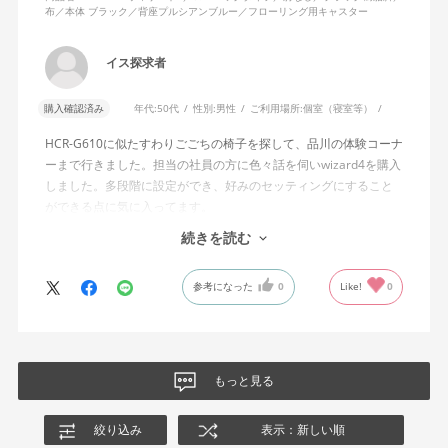
布／本体 ブラック／背座プルシアンブルー／フローリング用キャスター
説明書では、オートフィットシンクロロッキングについて「どの
角度でもバランスをとりやすい反力特性に自動調整する機能」と
イス探求者
説明されています。しかし、この機能と、最弱設定でも背もたれ
が可動範囲の5割程度までしか倒れないこととの関係については、
購入確認済み
年代:
50代
性別:
男性
ご利用場所:
個室（寝室等）
説明を読んでも理解できませんでした。
HCR-G610に似たすわりごごちの椅子を探して、品川の体験コーナ
問い合わせに対しては、「オートフィットシンクロロッキングの
ーまで行きました。担当の社員の方に色々話を伺いwizard4を購入
反力特性を自動調整する機能が働いているため」「Wizard2とは機
しました。多段階に設定ができ、好みのセッティングにすること
構が異なるため、同じ挙動にはならない」との回答をいただきま
ができる点に気に入ってます。
した。しかし、オートフィットシンクロロッキングとロッキング
しいて言えば、座面がもう少し硬めが好みに近かったなと思いま
続きを読む
強度調整との関係や、最弱設定であっても大きな反力が残る理由
す。座面の硬さまで調節出来る機能が有れば完璧だと思います。
についての具体的な説明はなく、疑問は解消されませんでした。
参考になった
0
Like!
0
製品自体に不具合があるとは考えていませんが、少なくとも私の
体格・使用環境では、期待していたロッキング性能とは大きく異
なる結果でした。今後、購入を検討する利用者に対して、ロッキ
ングの特性や体重による使用感の違いが、より分かりやすく案内
もっと見る
されることを期待します。
絞り込み
表示：新しい順