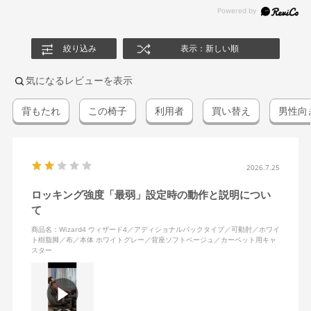
絞り込み
表示：新しい順
気になるレビューを表示
背もたれ
この椅子
利用者
買い替え
男性向
2026.7.25
ロッキング強度「最弱」設定時の動作と説明につい
て
商品名：Wizard4 ウィザード4／アディショナルバックタイプ／可動肘／ホワイ
ト樹脂脚／布／本体 ホワイトグレー／背座ソフトベージュ／カーペット用キャ
スター