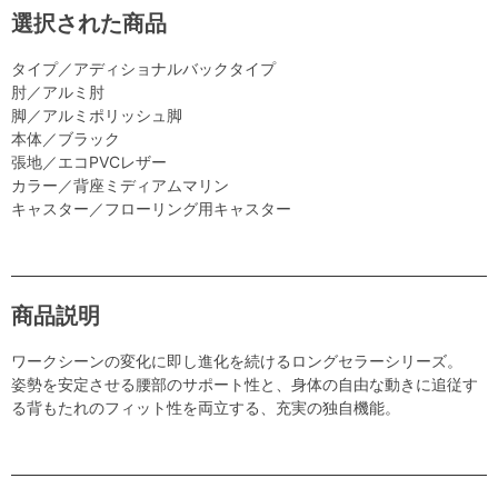
選択された商品
タイプ／アディショナルバックタイプ
肘／アルミ肘
脚／アルミポリッシュ脚
本体／ブラック
張地／エコPVCレザー
カラー／背座ミディアムマリン
キャスター／フローリング用キャスター
商品説明
ワークシーンの変化に即し進化を続けるロングセラーシリーズ。
姿勢を安定させる腰部のサポート性と、身体の自由な動きに追従す
る背もたれのフィット性を両立する、充実の独自機能。