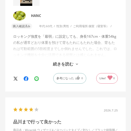
HANC
購入確認済み
年代:
60代
性別:
男性
ご利用場所:
個室（寝室等）
ロッキング強度を「最弱」に設定しても、身長167cm・体重54kg
の私が通常どおり体重を預けて背もたれにもたれた場合、背もた
れは可動範囲の5割程度までしか倒れませんでした。これでは、ロ
ッキング機能を十分に活用できる状態とは感じられません。
続きを読む
私は勤務先で約11年間、同シリーズのWizard2を使用していま
す。Wizard2にもロッキング強度調整機能が備わっており、最弱に
参考になった
0
Like!
0
設定した場合は、通常どおり体重を預けることで背もたれは可動
範囲いっぱいまで倒れます。
そのため、Wizard4で最弱設定でも大きな反力が残り、可動範囲の
半分程度までしか倒れない点に強い違和感がありました。女性を
含めれば私より体重の軽い利用者は数多くいると思われるため、
2026.7.25
そのような利用者が最弱設定でも十分に背もたれを倒せないので
品川まで行って良かった
あれば、ロッキング機能としてどのような使用感を想定している
のか疑問に感じています。
商品名：Wizard4 ウィザード4／ローバックタイプ／肘なし／ブラック樹脂脚／