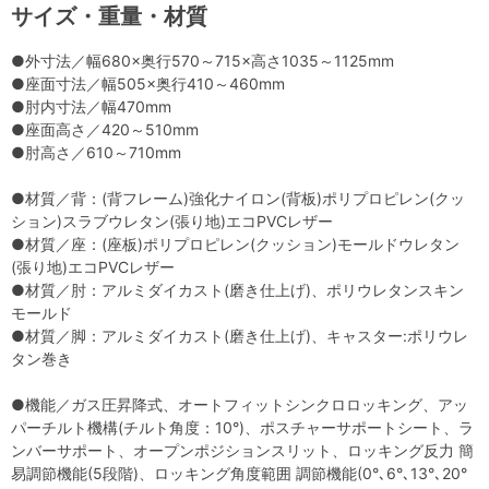
サイズ・重量・材質
●外寸法／幅680×奥行570～715×高さ1035～1125mm
●座面寸法／幅505×奥行410～460mm
●肘内寸法／幅470mm
●座面高さ／420～510mm
●肘高さ／610～710mm
●材質／背：(背フレーム)強化ナイロン(背板)ポリプロピレン(クッ
ション)スラブウレタン(張り地)エコPVCレザー
●材質／座：(座板)ポリプロピレン(クッション)モールドウレタン
(張り地)エコPVCレザー
●材質／肘：アルミダイカスト(磨き仕上げ)、ポリウレタンスキン
モールド
●材質／脚：アルミダイカスト(磨き仕上げ)、キャスター:ポリウレ
タン巻き
●機能／ガス圧昇降式、オートフィットシンクロロッキング、アッ
パーチルト機構(チルト角度：10°)、ポスチャーサポートシート、ラ
ンバーサポート、オープンポジションスリット、ロッキング反力 簡
易調節機能(5段階)、ロッキング角度範囲 調節機能(0°､6°､13°､20°