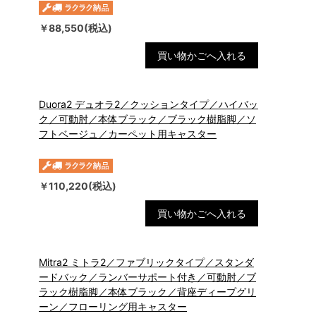
￥88,550(税込)
買い物かごへ入れる
Duora2 デュオラ2／クッションタイプ／ハイバッ
ク／可動肘／本体ブラック／ブラック樹脂脚／ソ
フトベージュ／カーペット用キャスター
￥110,220(税込)
買い物かごへ入れる
Mitra2 ミトラ2／ファブリックタイプ／スタンダ
ードバック／ランバーサポート付き／可動肘／ブ
ラック樹脂脚／本体ブラック／背座ディープグリ
ーン／フローリング用キャスター