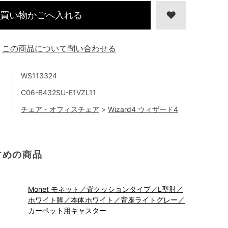
買い物かごへ入れる
この商品について問い合わせる
WS113324
C06-B432SU-E1VZL11
チェア・オフィスチェア
>
Wizard4 ウィザード4
すめの商品
Monet モネット／背クッションタイプ／L型肘／
ホワイト脚／本体ホワイト／背座ライトグレー／
カーペット用キャスター