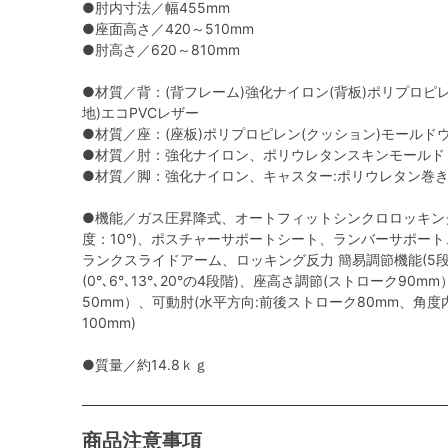
●肘内寸法／幅455mm
●座面高さ／420～510mm
●肘高さ／620～810mm
●材質／背：(背フレーム)強化ナイロン(背板)ポリプロピ
地)エコPVCレザー
●材質／座：(座板)ポリプロピレン(クッション)モールドウ
●材質／肘：強化ナイロン、ポリウレタンスキンモールド
●材質／脚：強化ナイロン、キャスター:ポリウレタン巻
●機能／ガス圧昇降式、オートフィットシンクロロッキン
度：10°)、ポスチャーサポートシート、ランバーサポー
ランクスライドアーム、ロッキング反力 簡易調節機能(5段
(0°､6°､13°､20°の4段階)、座高さ調節(ストローク9
50mm）、可動肘(水平方向:前後ストローク80mm、角度
100mm)
●質量／約14.8ｋｇ
商品注意事項