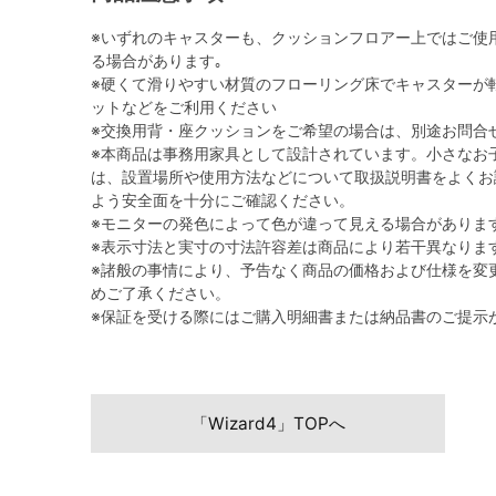
※いずれのキャスターも、クッションフロアー上ではご使
る場合があります｡
※硬くて滑りやすい材質のフローリング床でキャスターが
ットなどをご利用ください
※交換用背・座クッションをご希望の場合は、別途お問合
※本商品は事務用家具として設計されています。小さなお
は、設置場所や使用方法などについて取扱説明書をよくお
よう安全面を十分にご確認ください。
※モニターの発色によって色が違って見える場合がありま
※表示寸法と実寸の寸法許容差は商品により若干異なりま
※諸般の事情により、予告なく商品の価格および仕様を変
めご了承ください。
※保証を受ける際にはご購入明細書または納品書のご提示
「Wizard4」TOPへ