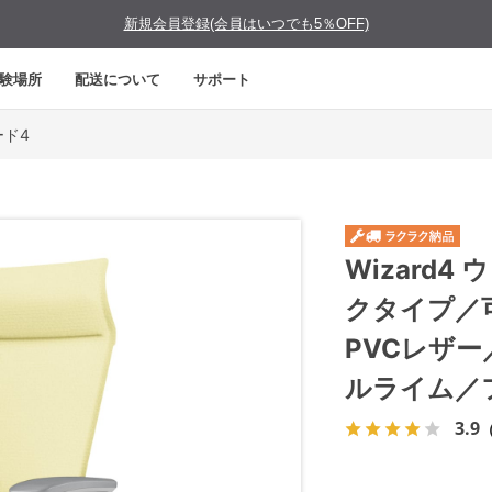
新規会員登録(会員はいつでも5％OFF)
験場所
配送について
サポート
ード4
Wizard
クタイプ／
PVCレザ
ルライム／
3.9