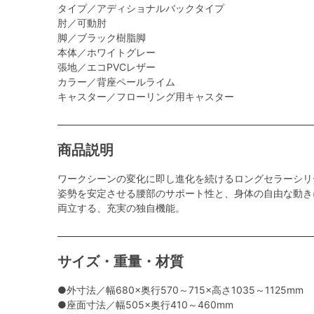
タイプ／アディショナルバックタイプ
肘／可動肘
脚／ブラック樹脂脚
本体／ホワイトグレー
張地／エコPVCレザー
カラー／背座ペールライム
キャスター／フローリング用キャスター
商品説明
ワークシーンの変化に即し進化を続けるロングセラーシリ
姿勢を安定させる腰部のサポート性と、身体の自由な動き
両立する、充実の独自機能。
サイズ・重量・材質
●外寸法／幅680×奥行570～715×高さ1035～1125mm
●座面寸法／幅505×奥行410～460mm