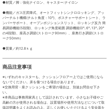
●材質／脚：強化ナイロン、キャスター:ナイロン
●機能／ガス圧昇降式、オートフィットシンクロロッキング、アッ
パーチルト機構(チルト角度：10°)、ポスチャーサポートシート、ラ
ンバーサポート、オープンポジションスリット、ロッキング反力 簡
易調節機能(5段階)、ロッキング角度範囲 調節機能(0°､6°､13°､20°
の4段階)、座高さ調節(ストローク90mm）、座奥行き調節(ストロ
ーク50mm）
●質量／約12.8ｋｇ
商品注意事項
※いずれのキャスターも、クッションフロアー上ではご使用になら
ないでください。床を傷つける場合があります。
※交換用背・座クッションをご希望の場合は、別途お問合せ下さ
い。
※本商品は事務用家具として設計されています。小さなお子様やご
高齢の方が使用される場合は、設置場所や使用方法などについて取
扱説明書をよくお読みの上、正しくお使いいただけるよう安全面を