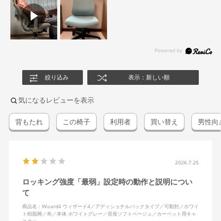
絞り込み
表示：新しい順
気になるレビューを表示
背もたれ
この椅子
利用者
買い替え
男性向
2026.7.25
ロッキング強度「最弱」設定時の動作と説明につい
て
商品名：Wizard4 ウィザード4／アディショナルバックタイプ／可動肘／ホワイ
ト樹脂脚／布／本体 ホワイトグレー／背座ソフトベージュ／カーペット用キャ
スター