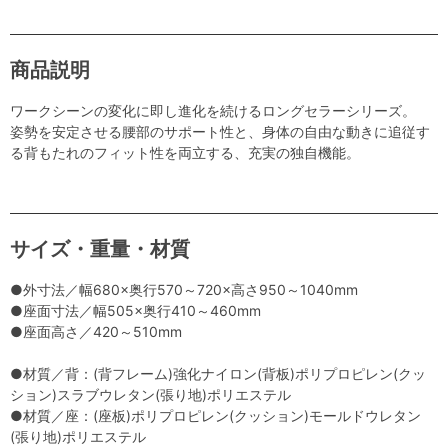
商品説明
ワークシーンの変化に即し進化を続けるロングセラーシリーズ。
姿勢を安定させる腰部のサポート性と、身体の自由な動きに追従す
る背もたれのフィット性を両立する、充実の独自機能。
サイズ・重量・材質
●外寸法／幅680×奥行570～720×高さ950～1040mm
●座面寸法／幅505×奥行410～460mm
●座面高さ／420～510mm
●材質／背：(背フレーム)強化ナイロン(背板)ポリプロピレン(クッ
ション)スラブウレタン(張り地)ポリエステル
●材質／座：(座板)ポリプロピレン(クッション)モールドウレタン
(張り地)ポリエステル