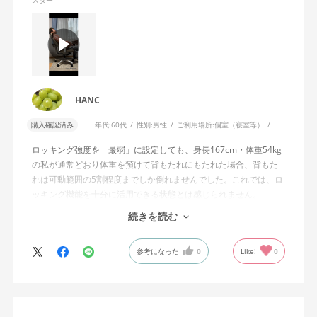
HANC
購入確認済み
年代:
60代
性別:
男性
ご利用場所:
個室（寝室等）
ロッキング強度を「最弱」に設定しても、身長167cm・体重54kg
の私が通常どおり体重を預けて背もたれにもたれた場合、背もた
れは可動範囲の5割程度までしか倒れませんでした。これでは、ロ
ッキング機能を十分に活用できる状態とは感じられません。
続きを読む
私は勤務先で約11年間、同シリーズのWizard2を使用していま
す。Wizard2にもロッキング強度調整機能が備わっており、最弱に
参考になった
0
Like!
0
設定した場合は、通常どおり体重を預けることで背もたれは可動
範囲いっぱいまで倒れます。
そのため、Wizard4で最弱設定でも大きな反力が残り、可動範囲の
半分程度までしか倒れない点に強い違和感がありました。女性を