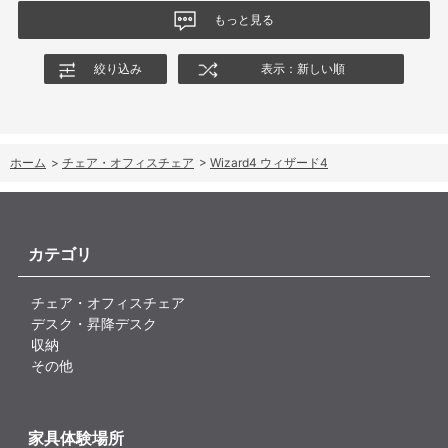
ングの特性や体重による使用感の違いが、より分かりやすく案内
もっと見る
されることを期待します。
絞り込み
表示：新しい順
ホーム
>
チェア・オフィスチェア
>
Wizard4 ウィザード4
カテゴリ
チェア・オフィスチェア
デスク・昇降デスク
収納
その他
家具体験場所