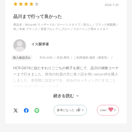
含めれば私より体重の軽い利用者は数多くいると思われるため、
2026.7.25
そのような利用者が最弱設定でも十分に背もたれを倒せないので
品川まで行って良かった
あれば、ロッキング機能としてどのような使用感を想定している
のか疑問に感じています。
商品名：Wizard4 ウィザード4／ローバックタイプ／肘なし／ブラック樹脂脚／
布／本体 ブラック／背座プルシアンブルー／フローリング用キャスター
説明書では、オートフィットシンクロロッキングについて「どの
角度でもバランスをとりやすい反力特性に自動調整する機能」と
イス探求者
説明されています。しかし、この機能と、最弱設定でも背もたれ
が可動範囲の5割程度までしか倒れないこととの関係については、
購入確認済み
年代:
50代
性別:
男性
ご利用場所:
個室（寝室等）
説明を読んでも理解できませんでした。
HCR-G610に似たすわりごごちの椅子を探して、品川の体験コーナ
問い合わせに対しては、「オートフィットシンクロロッキングの
ーまで行きました。担当の社員の方に色々話を伺いwizard4を購入
反力特性を自動調整する機能が働いているため」「Wizard2とは機
しました。多段階に設定ができ、好みのセッティングにすること
構が異なるため、同じ挙動にはならない」との回答をいただきま
ができる点に気に入ってます。
した。しかし、オートフィットシンクロロッキングとロッキング
しいて言えば、座面がもう少し硬めが好みに近かったなと思いま
続きを読む
強度調整との関係や、最弱設定であっても大きな反力が残る理由
す。座面の硬さまで調節出来る機能が有れば完璧だと思います。
についての具体的な説明はなく、疑問は解消されませんでした。
参考になった
0
Like!
0
製品自体に不具合があるとは考えていませんが、少なくとも私の
体格・使用環境では、期待していたロッキング性能とは大きく異
なる結果でした。今後、購入を検討する利用者に対して、ロッキ