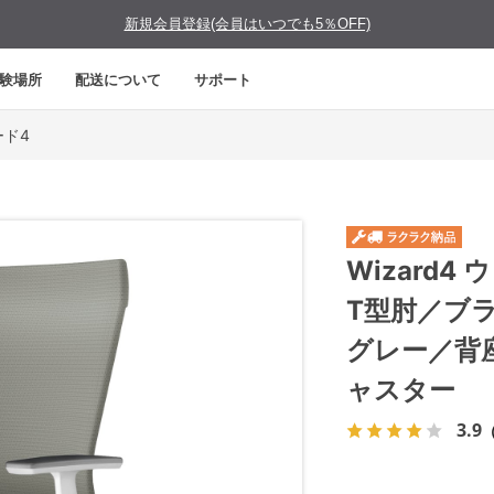
新規会員登録(会員はいつでも5％OFF)
験場所
配送について
サポート
ード4
Wizard
T型肘／ブ
グレー／背
ャスター
3.9