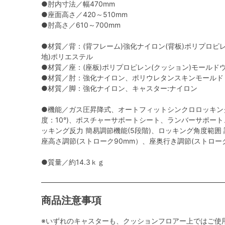
●肘内寸法／幅470mm
●座面高さ／420～510mm
●肘高さ／610～700mm
●材質／背：(背フレーム)強化ナイロン(背板)ポリプロピ
地)ポリエステル
●材質／座：(座板)ポリプロピレン(クッション)モールド
●材質／肘：強化ナイロン、ポリウレタンスキンモールド
●材質／脚：強化ナイロン、キャスター:ナイロン
●機能／ガス圧昇降式、オートフィットシンクロロッキン
度：10°)、ポスチャーサポートシート、ランバーサポー
ッキング反力 簡易調節機能(5段階)、ロッキング角度範囲 調節機
座高さ調節(ストローク90mm）、座奥行き調節(ストロー
●質量／約14.3ｋｇ
商品注意事項
※いずれのキャスターも、クッションフロアー上ではご使