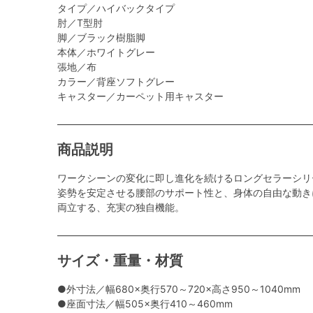
タイプ／ハイバックタイプ
肘／T型肘
脚／ブラック樹脂脚
本体／ホワイトグレー
張地／布
カラー／背座ソフトグレー
キャスター／カーペット用キャスター
商品説明
ワークシーンの変化に即し進化を続けるロングセラーシリ
姿勢を安定させる腰部のサポート性と、身体の自由な動き
両立する、充実の独自機能。
サイズ・重量・材質
●外寸法／幅680×奥行570～720×高さ950～1040mm
●座面寸法／幅505×奥行410～460mm