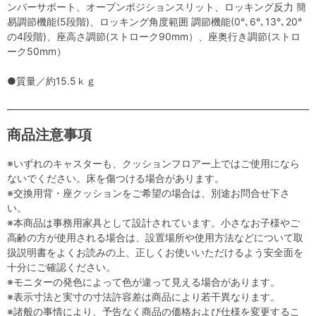
ンバーサポート、オープンポジションスリット、ロッキング反力 簡
易調節機能(5段階)、ロッキング角度範囲 調節機能(0°､6°､13°､20°
の4段階)、座高さ調節(ストローク90mm）、座奥行き調節(ストロ
ーク50mm）
●質量／約15.5ｋｇ
商品注意事項
※いずれのキャスターも、クッションフロアー上ではご使用になら
ないでください。床を傷つける場合があります。
※交換用背・座クッションをご希望の場合は、別途お問合せ下さ
い。
※本商品は事務用家具として設計されています。小さなお子様やご
高齢の方が使用される場合は、設置場所や使用方法などについて取
扱説明書をよくお読みの上、正しくお使いいただけるよう安全面を
十分にご確認ください。
※モニターの発色によって色が違って見える場合があります。
※表示寸法と実寸の寸法許容差は商品により若干異なります。
※諸般の事情により、予告なく商品の価格および仕様を変更するこ