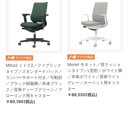
Monet モネット／背クッショ
Mitra2 ミトラ2／ファブリック
ンタイプ／L型肘／ホワイト脚
タイプ／スタンダードバック／
／本体ホワイト／背座ライト
ランバーサポート付き／可動肘
グレー／カーペット用キャス
／ブラック樹脂脚／本体ブラッ
ター
ク／背座ディープグリーン／フ
￥88,550(税込)
ローリング用キャスター
￥80,190(税込)