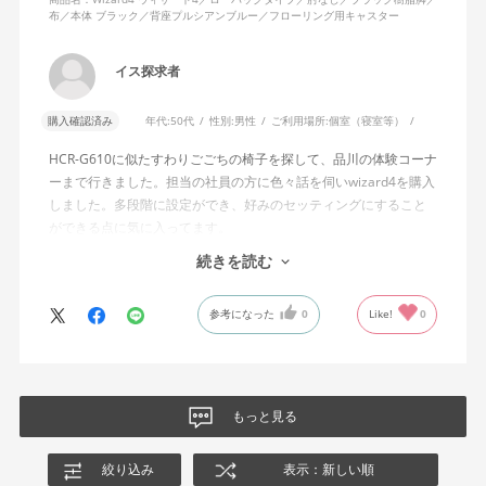
布／本体 ブラック／背座プルシアンブルー／フローリング用キャスター
説明書では、オートフィットシンクロロッキングについて「どの
角度でもバランスをとりやすい反力特性に自動調整する機能」と
イス探求者
説明されています。しかし、この機能と、最弱設定でも背もたれ
が可動範囲の5割程度までしか倒れないこととの関係については、
購入確認済み
年代:
50代
性別:
男性
ご利用場所:
個室（寝室等）
説明を読んでも理解できませんでした。
HCR-G610に似たすわりごごちの椅子を探して、品川の体験コーナ
問い合わせに対しては、「オートフィットシンクロロッキングの
ーまで行きました。担当の社員の方に色々話を伺いwizard4を購入
反力特性を自動調整する機能が働いているため」「Wizard2とは機
しました。多段階に設定ができ、好みのセッティングにすること
構が異なるため、同じ挙動にはならない」との回答をいただきま
ができる点に気に入ってます。
した。しかし、オートフィットシンクロロッキングとロッキング
しいて言えば、座面がもう少し硬めが好みに近かったなと思いま
続きを読む
強度調整との関係や、最弱設定であっても大きな反力が残る理由
す。座面の硬さまで調節出来る機能が有れば完璧だと思います。
についての具体的な説明はなく、疑問は解消されませんでした。
参考になった
0
Like!
0
製品自体に不具合があるとは考えていませんが、少なくとも私の
体格・使用環境では、期待していたロッキング性能とは大きく異
なる結果でした。今後、購入を検討する利用者に対して、ロッキ
ングの特性や体重による使用感の違いが、より分かりやすく案内
もっと見る
されることを期待します。
絞り込み
表示：新しい順