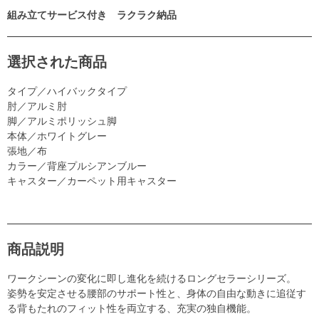
組み立てサービス付き ラクラク納品
選択された商品
タイプ／ハイバックタイプ
肘／アルミ肘
脚／アルミポリッシュ脚
本体／ホワイトグレー
張地／布
カラー／背座プルシアンブルー
キャスター／カーペット用キャスター
商品説明
ワークシーンの変化に即し進化を続けるロングセラーシリーズ。
姿勢を安定させる腰部のサポート性と、身体の自由な動きに追従す
る背もたれのフィット性を両立する、充実の独自機能。