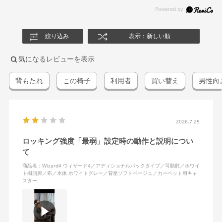
絞り込み
表示：新しい順
気になるレビューを表示
背もたれ
この椅子
利用者
買い替え
男性向
2026.7.25
ロッキング強度「最弱」設定時の動作と説明につい
て
商品名：Wizard4 ウィザード4／アディショナルバックタイプ／可動肘／ホワイ
ト樹脂脚／布／本体 ホワイトグレー／背座ソフトベージュ／カーペット用キャ
スター