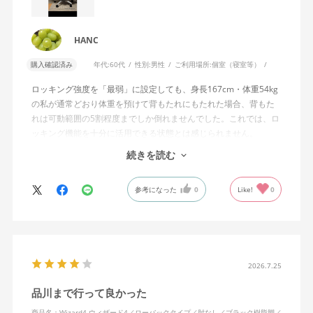
HANC
購入確認済み
年代:
60代
性別:
男性
ご利用場所:
個室（寝室等）
ロッキング強度を「最弱」に設定しても、身長167cm・体重54kg
の私が通常どおり体重を預けて背もたれにもたれた場合、背もた
れは可動範囲の5割程度までしか倒れませんでした。これでは、ロ
ッキング機能を十分に活用できる状態とは感じられません。
続きを読む
私は勤務先で約11年間、同シリーズのWizard2を使用していま
す。Wizard2にもロッキング強度調整機能が備わっており、最弱に
参考になった
0
Like!
0
設定した場合は、通常どおり体重を預けることで背もたれは可動
範囲いっぱいまで倒れます。
そのため、Wizard4で最弱設定でも大きな反力が残り、可動範囲の
半分程度までしか倒れない点に強い違和感がありました。女性を
含めれば私より体重の軽い利用者は数多くいると思われるため、
2026.7.25
そのような利用者が最弱設定でも十分に背もたれを倒せないので
品川まで行って良かった
あれば、ロッキング機能としてどのような使用感を想定している
のか疑問に感じています。
商品名：Wizard4 ウィザード4／ローバックタイプ／肘なし／ブラック樹脂脚／