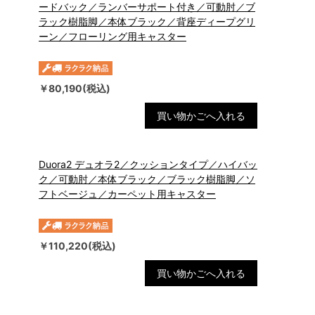
ードバック／ランバーサポート付き／可動肘／ブ
ラック樹脂脚／本体ブラック／背座ディープグリ
ーン／フローリング用キャスター
￥80,190(税込)
買い物かごへ入れる
Duora2 デュオラ2／クッションタイプ／ハイバッ
ク／可動肘／本体ブラック／ブラック樹脂脚／ソ
フトベージュ／カーペット用キャスター
￥110,220(税込)
買い物かごへ入れる