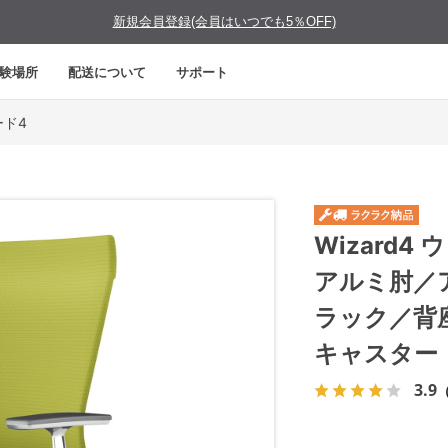
新規会員登録(会員はいつでも5％OFF)
験場所
配送について
サポート
ード4
Wizard
アルミ肘／
ラック／背
キャスター
3.9