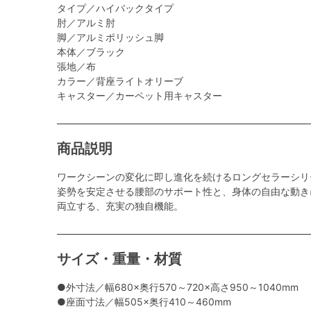
タイプ／ハイバックタイプ
肘／アルミ肘
脚／アルミポリッシュ脚
本体／ブラック
張地／布
カラー／背座ライトオリーブ
キャスター／カーペット用キャスター
商品説明
ワークシーンの変化に即し進化を続けるロングセラーシリ
姿勢を安定させる腰部のサポート性と、身体の自由な動き
両立する、充実の独自機能。
サイズ・重量・材質
●外寸法／幅680×奥行570～720×高さ950～1040mm
●座面寸法／幅505×奥行410～460mm