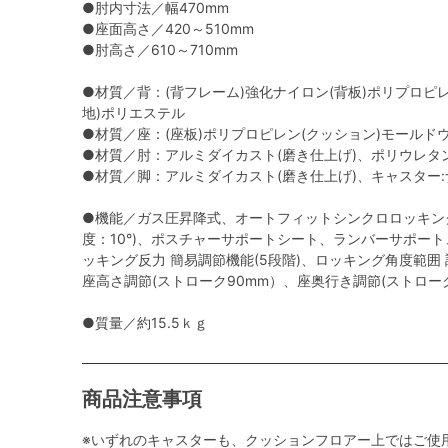
●肘内寸法／幅470mm
●座面高さ／420～510mm
●肘高さ／610～710mm
●材質／背：(背フレーム)強化ナイロン(背板)ポリプロピ
地)ポリエステル
●材質／座：(座板)ポリプロピレン(クッション)モールド
●材質／肘：アルミダイカスト(磨き仕上げ)、ポリウレタ
●材質／脚：アルミダイカスト(磨き仕上げ)、キャスター
●機能／ガス圧昇降式、オートフィットシンクロロッキン
度：10°)、ポスチャーサポートシート、ランバーサポー
ッキング反力 簡易調節機能(5段階)、ロッキング角度範囲 調節機
座高さ調節(ストローク90mm）、座奥行き調節(ストロー
●質量／約15.5ｋｇ
商品注意事項
※いずれのキャスターも、クッションフロアー上ではご使