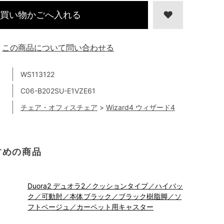
買い物かごへ入れる
この商品について問い合わせる
WS113122
C06-B202SU-E1VZE61
チェア・オフィスチェア
>
Wizard4 ウィザード4
すめの商品
Duora2 デュオラ2／クッションタイプ／ハイバッ
ク／可動肘／本体ブラック／ブラック樹脂脚／ソ
フトベージュ／カーペット用キャスター