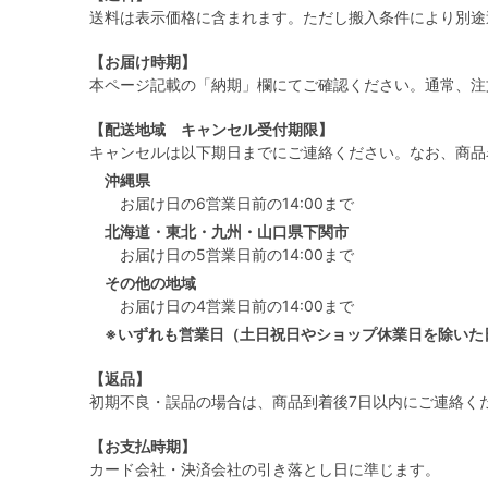
送料は表示価格に含まれます。ただし搬入条件により別途
【お届け時期】
本ページ記載の「納期」欄にてご確認ください。通常、注
【配送地域 キャンセル受付期限】
キャンセルは以下期日までにご連絡ください。なお、商品
沖縄県
お届け日の6営業日前の14:00まで
北海道・東北・九州・山口県下関市
お届け日の5営業日前の14:00まで
その他の地域
お届け日の4営業日前の14:00まで
※いずれも営業日（土日祝日やショップ休業日を除いた
【返品】
初期不良・誤品の場合は、商品到着後7日以内にご連絡く
【お支払時期】
カード会社・決済会社の引き落とし日に準じます。