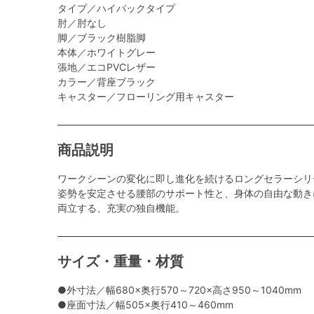
タイプ／ハイバックタイプ
肘／肘なし
脚／ブラック樹脂脚
本体／ホワイトグレー
張地／エコPVCレザー
カラー／背座ブラック
キャスター／フローリング用キャスター
商品説明
ワークシーンの変化に即し進化を続けるロングセラーシリ
姿勢を安定させる腰部のサポート性と、身体の自由な動き
両立する、充実の独自機能。
サイズ・重量・材質
●外寸法／幅680×奥行570～720×高さ950～1040mm
●座面寸法／幅505×奥行410～460mm