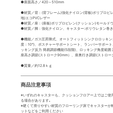
●座面高さ／420～510mm
●材質／背：(背フレーム)強化ナイロン(背板)ポリプロピ
地)エコPVCレザー
●材質／座：(座板)ポリプロピレン(クッション)モールドウ
●材質／脚：強化ナイロン、キャスター:ポリウレタン巻
●機能／ガス圧昇降式、オートフィットシンクロロッキン
度：10°)、ポスチャーサポートシート、ランバーサポー
ッキング反力 簡易調節機能(5段階)、ロッキング角度範囲 調節機
座高さ調節(ストローク90mm）、座奥行き調節(ストロー
●質量／約12.8ｋｇ
商品注意事項
※いずれのキャスターも、クッションフロアー上ではご使
る場合があります｡
※硬くて滑りやすい材質のフローリング床でキャスターが
ットなどをご利用ください