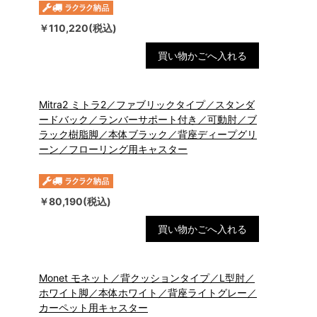
￥110,220(税込)
買い物かごへ入れる
Mitra2 ミトラ2／ファブリックタイプ／スタンダ
ードバック／ランバーサポート付き／可動肘／ブ
ラック樹脂脚／本体ブラック／背座ディープグリ
ーン／フローリング用キャスター
￥80,190(税込)
買い物かごへ入れる
Monet モネット／背クッションタイプ／L型肘／
ホワイト脚／本体ホワイト／背座ライトグレー／
カーペット用キャスター