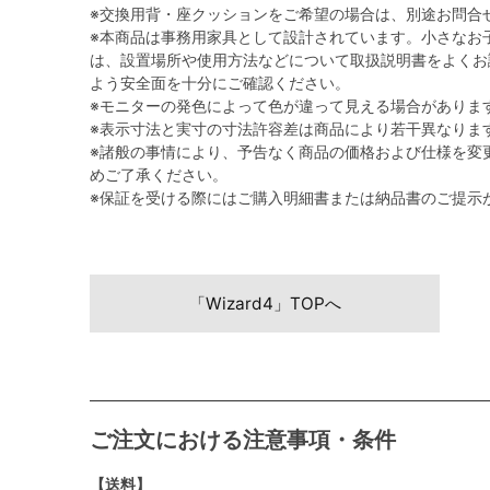
※交換用背・座クッションをご希望の場合は、別途お問合
※本商品は事務用家具として設計されています。小さなお
は、設置場所や使用方法などについて取扱説明書をよくお
よう安全面を十分にご確認ください。
※モニターの発色によって色が違って見える場合がありま
※表示寸法と実寸の寸法許容差は商品により若干異なりま
※諸般の事情により、予告なく商品の価格および仕様を変
めご了承ください。
※保証を受ける際にはご購入明細書または納品書のご提示
「Wizard4」TOPへ
ご注文における注意事項・条件
【送料】