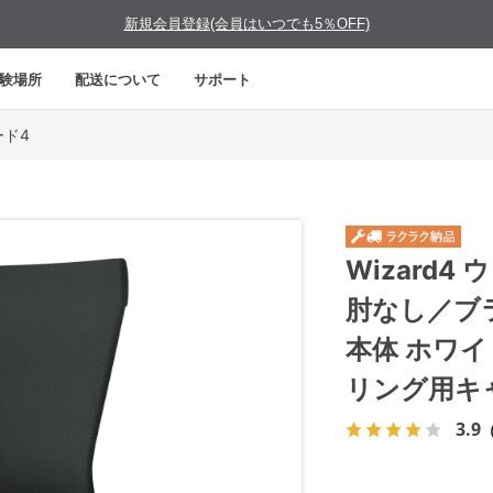
新規会員登録(会員はいつでも5％OFF)
験場所
配送について
サポート
ード4
Wizard
肘なし／ブ
本体 ホワ
リング用キ
3.9