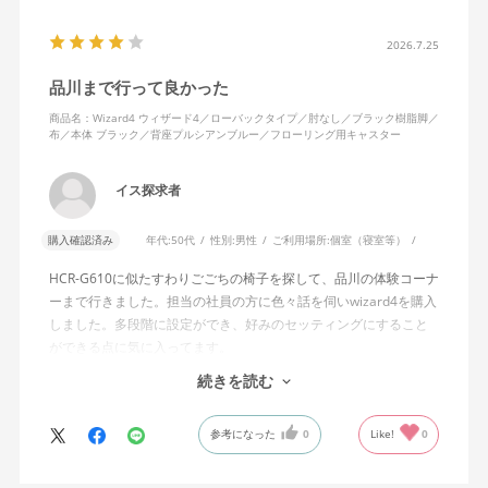
半分程度までしか倒れない点に強い違和感がありました。女性を
含めれば私より体重の軽い利用者は数多くいると思われるため、
2026.7.25
そのような利用者が最弱設定でも十分に背もたれを倒せないので
品川まで行って良かった
あれば、ロッキング機能としてどのような使用感を想定している
のか疑問に感じています。
商品名：Wizard4 ウィザード4／ローバックタイプ／肘なし／ブラック樹脂脚／
布／本体 ブラック／背座プルシアンブルー／フローリング用キャスター
説明書では、オートフィットシンクロロッキングについて「どの
角度でもバランスをとりやすい反力特性に自動調整する機能」と
イス探求者
説明されています。しかし、この機能と、最弱設定でも背もたれ
が可動範囲の5割程度までしか倒れないこととの関係については、
購入確認済み
年代:
50代
性別:
男性
ご利用場所:
個室（寝室等）
説明を読んでも理解できませんでした。
HCR-G610に似たすわりごごちの椅子を探して、品川の体験コーナ
問い合わせに対しては、「オートフィットシンクロロッキングの
ーまで行きました。担当の社員の方に色々話を伺いwizard4を購入
反力特性を自動調整する機能が働いているため」「Wizard2とは機
しました。多段階に設定ができ、好みのセッティングにすること
構が異なるため、同じ挙動にはならない」との回答をいただきま
ができる点に気に入ってます。
した。しかし、オートフィットシンクロロッキングとロッキング
しいて言えば、座面がもう少し硬めが好みに近かったなと思いま
続きを読む
強度調整との関係や、最弱設定であっても大きな反力が残る理由
す。座面の硬さまで調節出来る機能が有れば完璧だと思います。
についての具体的な説明はなく、疑問は解消されませんでした。
参考になった
0
Like!
0
製品自体に不具合があるとは考えていませんが、少なくとも私の
体格・使用環境では、期待していたロッキング性能とは大きく異