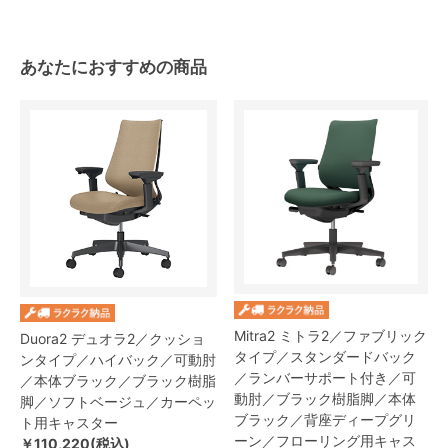
あなたにおすすめの商品
Mitra2 ミトラ2／ファブリック
Duora2 デュオラ2／クッショ
タイプ／スタンダードバック
ンタイプ／ハイバック／可動肘
／ランバーサポート付き／可
／本体ブラック／ブラック樹脂
動肘／ブラック樹脂脚／本体
脚／ソフトベージュ／カーペッ
ブラック／背座ディープグリ
ト用キャスター
ーン／フローリング用キャス
￥110,220(税込)