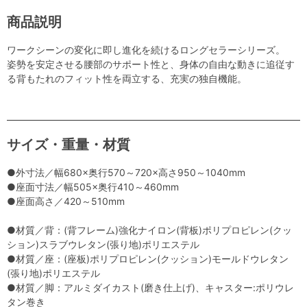
商品説明
ワークシーンの変化に即し進化を続けるロングセラーシリーズ。
姿勢を安定させる腰部のサポート性と、身体の自由な動きに追従す
る背もたれのフィット性を両立する、充実の独自機能。
サイズ・重量・材質
●外寸法／幅680×奥行570～720×高さ950～1040mm
●座面寸法／幅505×奥行410～460mm
●座面高さ／420～510mm
●材質／背：(背フレーム)強化ナイロン(背板)ポリプロピレン(クッ
ション)スラブウレタン(張り地)ポリエステル
●材質／座：(座板)ポリプロピレン(クッション)モールドウレタン
(張り地)ポリエステル
●材質／脚：アルミダイカスト(磨き仕上げ)、キャスター:ポリウレ
タン巻き