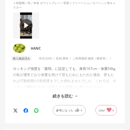
ト樹脂脚／布／本体 ホワイトグレー／背座ソフトベージュ／カーペット用キャ
スター
HANC
購入確認済み
年代:
60代
性別:
男性
ご利用場所:
個室（寝室等）
ロッキング強度を「最弱」に設定しても、身長167cm・体重54kg
の私が通常どおり体重を預けて背もたれにもたれた場合、背もた
れは可動範囲の5割程度までしか倒れませんでした。これでは、ロ
ッキング機能を十分に活用できる状態とは感じられません。
続きを読む
私は勤務先で約11年間、同シリーズのWizard2を使用していま
す。Wizard2にもロッキング強度調整機能が備わっており、最弱に
参考になった
0
Like!
0
設定した場合は、通常どおり体重を預けることで背もたれは可動
範囲いっぱいまで倒れます。
そのため、Wizard4で最弱設定でも大きな反力が残り、可動範囲の