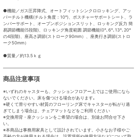
●機能／ガス圧昇降式、オートフィットシンクロロッキング、アッ
パーチルト機構(チルト角度：10°)、ポスチャーサポートシート、ラ
ンバーサポート、オープンポジションスリット、ロッキング反力 簡
易調節機能(5段階)、ロッキング角度範囲 調節機能(0°､6°､13°､20°
の4段階)、座高さ調節(ストローク90mm）、座奥行き調節(ストロ
ーク50mm）
●質量／約13.5ｋｇ
商品注意事項
※いずれのキャスターも、クッションフロアー上ではご使用になら
ないでください。床を傷つける場合があります｡
※硬くて滑りやすい材質のフローリング床でキャスターが転がり過
ぎてしまう場合は、チェアマットなどをご利用ください
※交換用背・座クッションをご希望の場合は、別途お問合せ下さ
い。
※本商品は事務用家具として設計されています。小さなお子様やご
高齢の方が使用される場合は、設置場所や使用方法などについて取