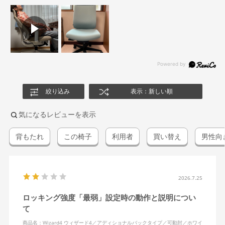
絞り込み
表示：新しい順
気になるレビューを表示
背もたれ
この椅子
利用者
買い替え
男性向
2026.7.25
ロッキング強度「最弱」設定時の動作と説明につい
て
商品名：Wizard4 ウィザード4／アディショナルバックタイプ／可動肘／ホワイ