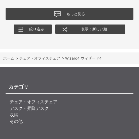
なる結果でした。今後、購入を検討する利用者に対して、ロッキ
ングの特性や体重による使用感の違いが、より分かりやすく案内
もっと見る
されることを期待します。
絞り込み
表示：新しい順
ホーム
>
チェア・オフィスチェア
>
Wizard4 ウィザード4
カテゴリ
チェア・オフィスチェア
デスク・昇降デスク
収納
その他