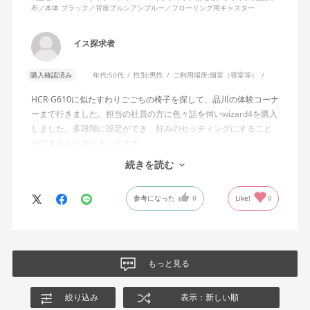
布／本体 ブラック／背座プルシアンブルー／フローリング用キャスター
説明書では、オートフィットシンクロロッキングについて「どの
角度でもバランスをとりやすい反力特性に自動調整する機能」と
イス探求者
説明されています。しかし、この機能と、最弱設定でも背もたれ
が可動範囲の5割程度までしか倒れないこととの関係については、
購入確認済み
年代:
50代
性別:
男性
ご利用場所:
個室（寝室等）
説明を読んでも理解できませんでした。
HCR-G610に似たすわりごごちの椅子を探して、品川の体験コーナ
問い合わせに対しては、「オートフィットシンクロロッキングの
ーまで行きました。担当の社員の方に色々話を伺いwizard4を購入
反力特性を自動調整する機能が働いているため」「Wizard2とは機
しました。多段階に設定ができ、好みのセッティングにすること
構が異なるため、同じ挙動にはならない」との回答をいただきま
ができる点に気に入ってます。
した。しかし、オートフィットシンクロロッキングとロッキング
しいて言えば、座面がもう少し硬めが好みに近かったなと思いま
続きを読む
強度調整との関係や、最弱設定であっても大きな反力が残る理由
す。座面の硬さまで調節出来る機能が有れば完璧だと思います。
についての具体的な説明はなく、疑問は解消されませんでした。
参考になった
0
Like!
0
製品自体に不具合があるとは考えていませんが、少なくとも私の
体格・使用環境では、期待していたロッキング性能とは大きく異
なる結果でした。今後、購入を検討する利用者に対して、ロッキ
ングの特性や体重による使用感の違いが、より分かりやすく案内
もっと見る
されることを期待します。
絞り込み
表示：新しい順