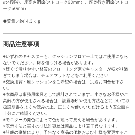
の4段階)、座高さ調節(ストローク90mm）、座奥行き調節(ストロ
ーク50mm）
●質量／約14.3ｋｇ
商品注意事項
※いずれのキャスターも、クッションフロアー上ではご使用になら
ないでください。床を傷つける場合があります｡
※硬くて滑りやすい材質のフローリング床でキャスターが転がり過
ぎてしまう場合は、チェアマットなどをご利用ください
※交換用背・座クッションをご希望の場合は、別途お問合せ下さ
い。
※本商品は事務用家具として設計されています。小さなお子様やご
高齢の方が使用される場合は、設置場所や使用方法などについて取
扱説明書をよくお読みの上、正しくお使いいただけるよう安全面を
十分にご確認ください。
※モニターの発色によって色が違って見える場合があります。
※表示寸法と実寸の寸法許容差は商品により若干異なります。
※諸般の事情により、予告なく商品の価格および仕様を変更するこ