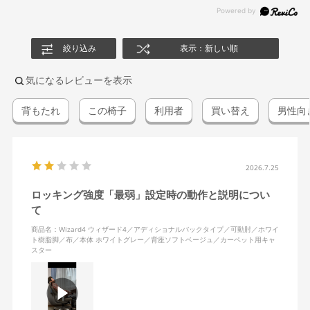
絞り込み
表示：新しい順
気になるレビューを表示
背もたれ
この椅子
利用者
買い替え
男性向
2026.7.25
ロッキング強度「最弱」設定時の動作と説明につい
て
商品名：Wizard4 ウィザード4／アディショナルバックタイプ／可動肘／ホワイ
ト樹脂脚／布／本体 ホワイトグレー／背座ソフトベージュ／カーペット用キャ
スター