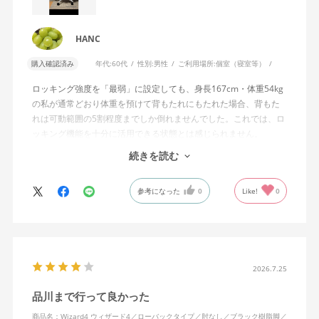
HANC
購入確認済み
年代:
60代
性別:
男性
ご利用場所:
個室（寝室等）
ロッキング強度を「最弱」に設定しても、身長167cm・体重54kg
の私が通常どおり体重を預けて背もたれにもたれた場合、背もた
れは可動範囲の5割程度までしか倒れませんでした。これでは、ロ
ッキング機能を十分に活用できる状態とは感じられません。
続きを読む
私は勤務先で約11年間、同シリーズのWizard2を使用していま
す。Wizard2にもロッキング強度調整機能が備わっており、最弱に
参考になった
0
Like!
0
設定した場合は、通常どおり体重を預けることで背もたれは可動
範囲いっぱいまで倒れます。
そのため、Wizard4で最弱設定でも大きな反力が残り、可動範囲の
半分程度までしか倒れない点に強い違和感がありました。女性を
含めれば私より体重の軽い利用者は数多くいると思われるため、
2026.7.25
そのような利用者が最弱設定でも十分に背もたれを倒せないので
品川まで行って良かった
あれば、ロッキング機能としてどのような使用感を想定している
のか疑問に感じています。
商品名：Wizard4 ウィザード4／ローバックタイプ／肘なし／ブラック樹脂脚／