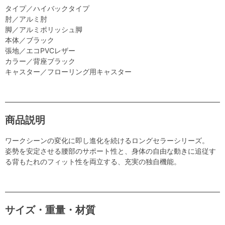
タイプ／ハイバックタイプ
肘／アルミ肘
脚／アルミポリッシュ脚
本体／ブラック
張地／エコPVCレザー
カラー／背座ブラック
キャスター／フローリング用キャスター
商品説明
ワークシーンの変化に即し進化を続けるロングセラーシリーズ。
姿勢を安定させる腰部のサポート性と、身体の自由な動きに追従す
る背もたれのフィット性を両立する、充実の独自機能。
サイズ・重量・材質