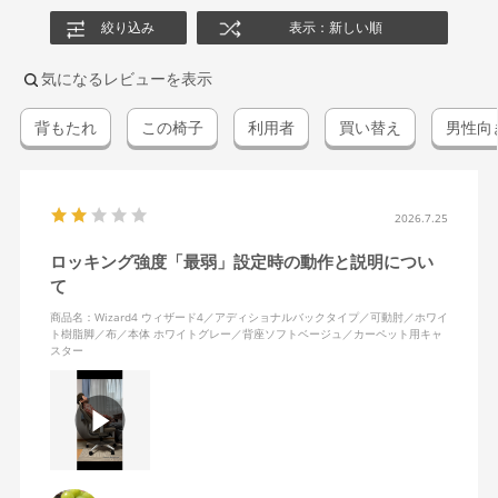
絞り込み
表示：新しい順
気になるレビューを表示
背もたれ
この椅子
利用者
買い替え
男性向
2026.7.25
ロッキング強度「最弱」設定時の動作と説明につい
て
商品名：Wizard4 ウィザード4／アディショナルバックタイプ／可動肘／ホワイ
ト樹脂脚／布／本体 ホワイトグレー／背座ソフトベージュ／カーペット用キャ
スター