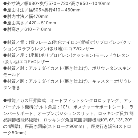
●外寸法／幅680×奥行570～720×高さ950～1040mm
●座面寸法／幅505×奥行410～460mm
●肘内寸法／幅470mm
●座面高さ／420～510mm
●肘高さ／610～710mm
●材質／背：(背フレーム)強化ナイロン(背板)ポリプロピレン(クッ
ション)スラブウレタン(張り地)エコPVCレザー
●材質／座：(座板)ポリプロピレン(クッション)モールドウレタン
(張り地)エコPVCレザー
●材質／肘：アルミダイカスト(磨き仕上げ)、ポリウレタンスキン
モールド
●材質／脚：アルミダイカスト(磨き仕上げ)、キャスター:ポリウレ
タン巻き
●機能／ガス圧昇降式、オートフィットシンクロロッキング、アッ
パーチルト機構(チルト角度：10°)、ポスチャーサポートシート、ラ
ンバーサポート、オープンポジションスリット、ロッキング反力 簡
易調節機能(5段階)、ロッキング角度範囲 調節機能(0°､6°､13°､20°
の4段階)、座高さ調節(ストローク90mm）、座奥行き調節(ストロ
ーク50mm）