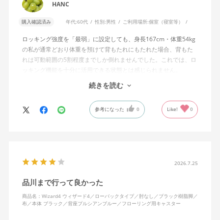
HANC
購入確認済み
年代:
60代
性別:
男性
ご利用場所:
個室（寝室等）
ロッキング強度を「最弱」に設定しても、身長167cm・体重54kg
の私が通常どおり体重を預けて背もたれにもたれた場合、背もた
れは可動範囲の5割程度までしか倒れませんでした。これでは、ロ
ッキング機能を十分に活用できる状態とは感じられません。
続きを読む
私は勤務先で約11年間、同シリーズのWizard2を使用していま
す。Wizard2にもロッキング強度調整機能が備わっており、最弱に
参考になった
0
Like!
0
設定した場合は、通常どおり体重を預けることで背もたれは可動
範囲いっぱいまで倒れます。
そのため、Wizard4で最弱設定でも大きな反力が残り、可動範囲の
半分程度までしか倒れない点に強い違和感がありました。女性を
含めれば私より体重の軽い利用者は数多くいると思われるため、
2026.7.25
そのような利用者が最弱設定でも十分に背もたれを倒せないので
品川まで行って良かった
あれば、ロッキング機能としてどのような使用感を想定している
のか疑問に感じています。
商品名：Wizard4 ウィザード4／ローバックタイプ／肘なし／ブラック樹脂脚／
布／本体 ブラック／背座プルシアンブルー／フローリング用キャスター
説明書では、オートフィットシンクロロッキングについて「どの