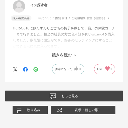
角度でもバランスをとりやすい反力特性に自動調整する機能」と
イス探求者
説明されています。しかし、この機能と、最弱設定でも背もたれ
が可動範囲の5割程度までしか倒れないこととの関係については、
購入確認済み
年代:
50代
性別:
男性
ご利用場所:
個室（寝室等）
説明を読んでも理解できませんでした。
HCR-G610に似たすわりごごちの椅子を探して、品川の体験コーナ
問い合わせに対しては、「オートフィットシンクロロッキングの
ーまで行きました。担当の社員の方に色々話を伺いwizard4を購入
反力特性を自動調整する機能が働いているため」「Wizard2とは機
しました。多段階に設定ができ、好みのセッティングにすること
構が異なるため、同じ挙動にはならない」との回答をいただきま
ができる点に気に入ってます。
した。しかし、オートフィットシンクロロッキングとロッキング
しいて言えば、座面がもう少し硬めが好みに近かったなと思いま
続きを読む
強度調整との関係や、最弱設定であっても大きな反力が残る理由
す。座面の硬さまで調節出来る機能が有れば完璧だと思います。
についての具体的な説明はなく、疑問は解消されませんでした。
参考になった
0
Like!
0
製品自体に不具合があるとは考えていませんが、少なくとも私の
体格・使用環境では、期待していたロッキング性能とは大きく異
なる結果でした。今後、購入を検討する利用者に対して、ロッキ
ングの特性や体重による使用感の違いが、より分かりやすく案内
もっと見る
されることを期待します。
絞り込み
表示：新しい順