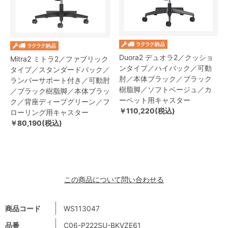
Duora2 デュオラ2／クッショ
Mitra2 ミトラ2／ファブリック
ンタイプ／ハイバック／可動
タイプ／スタンダードバック／
肘／本体ブラック／ブラック
ランバーサポート付き／可動肘
樹脂脚／ソフトベージュ／カ
／ブラック樹脂脚／本体ブラッ
ーペット用キャスター
ク／背座ディープグリーン／フ
￥110,220(税込)
ローリング用キャスター
￥80,190(税込)
この商品について問い合わせる
商品コード
WS113047
品番
C06-P222SU-BKVZE61