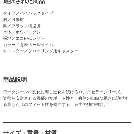
選択された商品
タイプ／ハイバックタイプ
肘／可動肘
脚／ブラック樹脂脚
本体／ホワイトグレー
張地／エコPVCレザー
カラー／背座ペールライム
キャスター／フローリング用キャスター
商品説明
ワークシーンの変化に即し進化を続けるロングセラーシリーズ。
姿勢を安定させる腰部のサポート性と、身体の自由な動きに追従す
る背もたれのフィット性を両立する、充実の独自機能。
サイズ・重量・材質