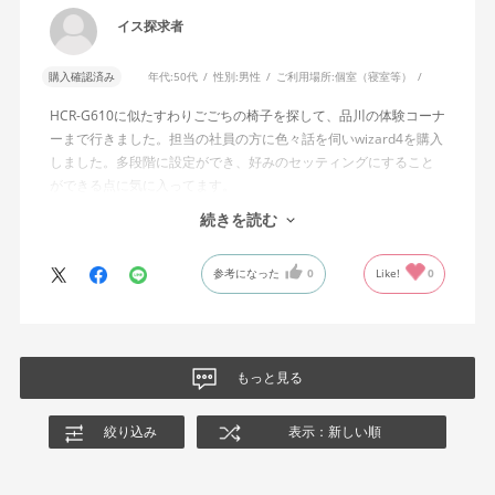
角度でもバランスをとりやすい反力特性に自動調整する機能」と
イス探求者
説明されています。しかし、この機能と、最弱設定でも背もたれ
が可動範囲の5割程度までしか倒れないこととの関係については、
購入確認済み
年代:
50代
性別:
男性
ご利用場所:
個室（寝室等）
説明を読んでも理解できませんでした。
HCR-G610に似たすわりごごちの椅子を探して、品川の体験コーナ
問い合わせに対しては、「オートフィットシンクロロッキングの
ーまで行きました。担当の社員の方に色々話を伺いwizard4を購入
反力特性を自動調整する機能が働いているため」「Wizard2とは機
しました。多段階に設定ができ、好みのセッティングにすること
構が異なるため、同じ挙動にはならない」との回答をいただきま
ができる点に気に入ってます。
した。しかし、オートフィットシンクロロッキングとロッキング
しいて言えば、座面がもう少し硬めが好みに近かったなと思いま
続きを読む
強度調整との関係や、最弱設定であっても大きな反力が残る理由
す。座面の硬さまで調節出来る機能が有れば完璧だと思います。
についての具体的な説明はなく、疑問は解消されませんでした。
参考になった
0
Like!
0
製品自体に不具合があるとは考えていませんが、少なくとも私の
体格・使用環境では、期待していたロッキング性能とは大きく異
なる結果でした。今後、購入を検討する利用者に対して、ロッキ
ングの特性や体重による使用感の違いが、より分かりやすく案内
もっと見る
されることを期待します。
絞り込み
表示：新しい順