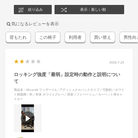
絞り込み
表示：新しい順
気になるレビューを表示
背もたれ
この椅子
利用者
買い替え
男性向
2026.7.25
ロッキング強度「最弱」設定時の動作と説明につい
て
商品名：Wizard4 ウィザード4／アディショナルバックタイプ／可動肘／ホワイ
ト樹脂脚／布／本体 ホワイトグレー／背座ソフトベージュ／カーペット用キャ
スター