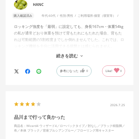
HANC
購入確認済み
年代:
60代
性別:
男性
ご利用場所:
個室（寝室等）
ロッキング強度を「最弱」に設定しても、身長167cm・体重54kg
の私が通常どおり体重を預けて背もたれにもたれた場合、背もた
れは可動範囲の5割程度までしか倒れませんでした。これでは、ロ
ッキング機能を十分に活用できる状態とは感じられません。
続きを読む
私は勤務先で約11年間、同シリーズのWizard2を使用していま
す。Wizard2にもロッキング強度調整機能が備わっており、最弱に
参考になった
0
Like!
0
設定した場合は、通常どおり体重を預けることで背もたれは可動
範囲いっぱいまで倒れます。
そのため、Wizard4で最弱設定でも大きな反力が残り、可動範囲の
半分程度までしか倒れない点に強い違和感がありました。女性を
含めれば私より体重の軽い利用者は数多くいると思われるため、
2026.7.25
そのような利用者が最弱設定でも十分に背もたれを倒せないので
品川まで行って良かった
あれば、ロッキング機能としてどのような使用感を想定している
のか疑問に感じています。
商品名：Wizard4 ウィザード4／ローバックタイプ／肘なし／ブラック樹脂脚／
布／本体 ブラック／背座プルシアンブルー／フローリング用キャスター
説明書では、オートフィットシンクロロッキングについて「どの