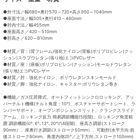
●外寸法／幅680×奥行570～720×高さ950～1040mm
●座面寸法／幅505×奥行410～460mm
●肘内寸法／幅455mm
●座面高さ／420～510mm
●肘高さ／620～810mm
●材質／背：(背フレーム)強化ナイロン(背板)ポリプロピレン(クッ
ション)スラブウレタン(張り地)エコPVCレザー
●材質／座：(座板)ポリプロピレン(クッション)モールドウレタン
(張り地)エコPVCレザー
●材質／肘：強化ナイロン、ポリウレタンスキンモールド
●材質／脚：強化ナイロン、キャスター:ポリウレタン巻き
●機能／ガス圧昇降式、オートフィットシンクロロッキング、アッ
パーチルト機構(チルト角度：10°)、ポスチャーサポートシート、ラ
ンバーサポート、オープンポジションスリット、クランクスライド
アーム、ロッキング反力 簡易調節機能(5段階)、ロッキング角度範
囲 調節機能(0°､6°､13°､20°の4段階)、座高さ調節(ストローク
90mm）、座奥行き調節(ストローク50mm）、可動肘(水平方向:前
後ストローク80mm、角度内側25°／上下方向:ストローク100mm)