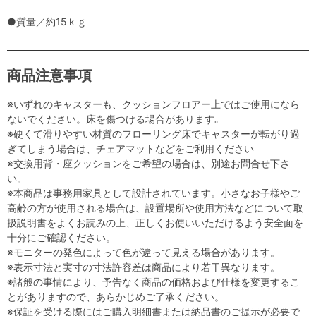
●質量／約15ｋｇ
商品注意事項
※いずれのキャスターも、クッションフロアー上ではご使用になら
ないでください。床を傷つける場合があります｡
※硬くて滑りやすい材質のフローリング床でキャスターが転がり過
ぎてしまう場合は、チェアマットなどをご利用ください
※交換用背・座クッションをご希望の場合は、別途お問合せ下さ
い。
※本商品は事務用家具として設計されています。小さなお子様やご
高齢の方が使用される場合は、設置場所や使用方法などについて取
扱説明書をよくお読みの上、正しくお使いいただけるよう安全面を
十分にご確認ください。
※モニターの発色によって色が違って見える場合があります。
※表示寸法と実寸の寸法許容差は商品により若干異なります。
※諸般の事情により、予告なく商品の価格および仕様を変更するこ
とがありますので、あらかじめご了承ください。
※保証を受ける際にはご購入明細書または納品書のご提示が必要で