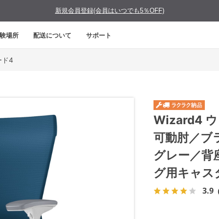
新規会員登録(会員はいつでも5％OFF)
験場所
配送について
サポート
ード4
Wizard
可動肘／ブ
グレー／背
グ用キャス
3.9