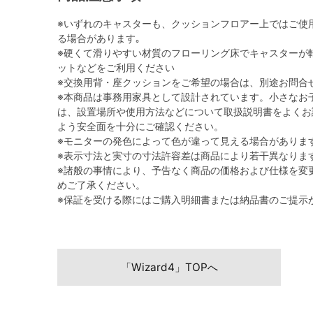
※いずれのキャスターも、クッションフロアー上ではご使
る場合があります｡
※硬くて滑りやすい材質のフローリング床でキャスターが
ットなどをご利用ください
※交換用背・座クッションをご希望の場合は、別途お問合
※本商品は事務用家具として設計されています。小さなお
は、設置場所や使用方法などについて取扱説明書をよくお
よう安全面を十分にご確認ください。
※モニターの発色によって色が違って見える場合がありま
※表示寸法と実寸の寸法許容差は商品により若干異なりま
※諸般の事情により、予告なく商品の価格および仕様を変
めご了承ください。
※保証を受ける際にはご購入明細書または納品書のご提示
「Wizard4」TOPへ