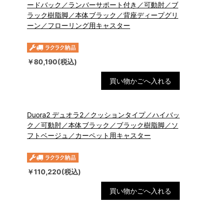
ードバック／ランバーサポート付き／可動肘／ブ
ラック樹脂脚／本体ブラック／背座ディープグリ
ーン／フローリング用キャスター
￥80,190(税込)
買い物かごへ入れる
Duora2 デュオラ2／クッションタイプ／ハイバッ
ク／可動肘／本体ブラック／ブラック樹脂脚／ソ
フトベージュ／カーペット用キャスター
￥110,220(税込)
買い物かごへ入れる