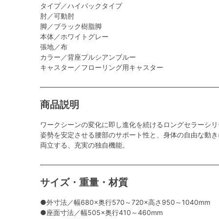
タイプ／ハイバックタイプ
肘／可動肘
脚／ブラック樹脂脚
本体／ホワイトグレー
張地／布
カラー／背座プルシアンブルー
キャスター／フローリング用キャスター
商品説明
ワークシーンの変化に即し進化を続けるロングセラーシリ
姿勢を安定させる腰部のサポート性と、身体の自由な動き
両立する、充実の独自機能。
サイズ・重量・材質
●外寸法／幅680×奥行570～720×高さ950～1040mm
●座面寸法／幅505×奥行410～460mm