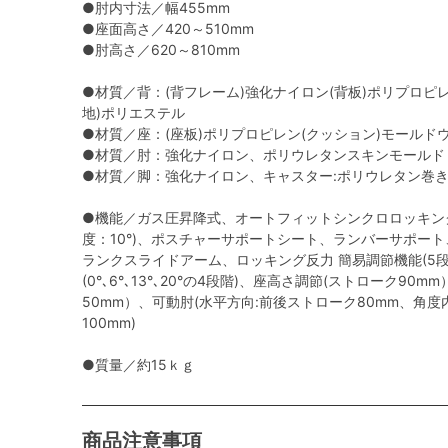
●肘内寸法／幅455mm
●座面高さ／420～510mm
●肘高さ／620～810mm
●材質／背：(背フレーム)強化ナイロン(背板)ポリプロピ
地)ポリエステル
●材質／座：(座板)ポリプロピレン(クッション)モールド
●材質／肘：強化ナイロン、ポリウレタンスキンモールド
●材質／脚：強化ナイロン、キャスター:ポリウレタン巻
●機能／ガス圧昇降式、オートフィットシンクロロッキン
度：10°)、ポスチャーサポートシート、ランバーサポー
ランクスライドアーム、ロッキング反力 簡易調節機能(5段
(0°､6°､13°､20°の4段階)、座高さ調節(ストローク9
50mm）、可動肘(水平方向:前後ストローク80mm、角度
100mm)
●質量／約15ｋｇ
商品注意事項