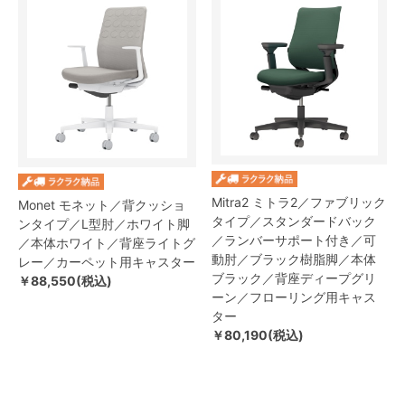
Mitra2 ミトラ2／ファブリック
Monet モネット／背クッショ
タイプ／スタンダードバック
ンタイプ／L型肘／ホワイト脚
／ランバーサポート付き／可
／本体ホワイト／背座ライトグ
動肘／ブラック樹脂脚／本体
レー／カーペット用キャスター
ブラック／背座ディープグリ
￥88,550(税込)
ーン／フローリング用キャス
ター
￥80,190(税込)