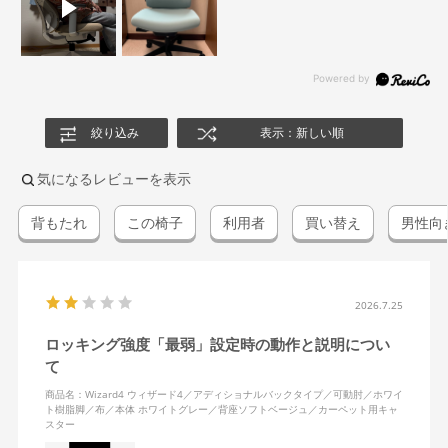
絞り込み
表示：新しい順
気になるレビューを表示
背もたれ
この椅子
利用者
買い替え
男性向
2026.7.25
ロッキング強度「最弱」設定時の動作と説明につい
て
商品名：Wizard4 ウィザード4／アディショナルバックタイプ／可動肘／ホワイ
ト樹脂脚／布／本体 ホワイトグレー／背座ソフトベージュ／カーペット用キャ
スター