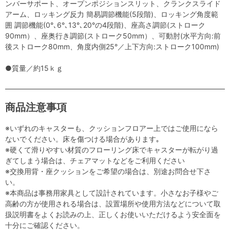
ンバーサポート、オープンポジションスリット、クランクスライド
アーム、ロッキング反力 簡易調節機能(5段階)、ロッキング角度範
囲 調節機能(0°､6°､13°､20°の4段階)、座高さ調節(ストローク
90mm）、座奥行き調節(ストローク50mm）、可動肘(水平方向:前
後ストローク80mm、角度内側25°／上下方向:ストローク100mm)
●質量／約15ｋｇ
商品注意事項
※いずれのキャスターも、クッションフロアー上ではご使用になら
ないでください。床を傷つける場合があります｡
※硬くて滑りやすい材質のフローリング床でキャスターが転がり過
ぎてしまう場合は、チェアマットなどをご利用ください
※交換用背・座クッションをご希望の場合は、別途お問合せ下さ
い。
※本商品は事務用家具として設計されています。小さなお子様やご
高齢の方が使用される場合は、設置場所や使用方法などについて取
扱説明書をよくお読みの上、正しくお使いいただけるよう安全面を
十分にご確認ください。