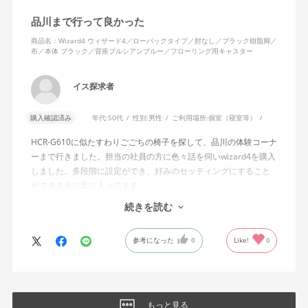
そのような利用者が最弱設定でも十分に背もたれを倒せないので
品川まで行って良かった
あれば、ロッキング機能としてどのような使用感を想定している
のか疑問に感じています。
商品名：Wizard4 ウィザード4／ローバックタイプ／肘なし／ブラック樹脂脚／
布／本体 ブラック／背座プルシアンブルー／フローリング用キャスター
説明書では、オートフィットシンクロロッキングについて「どの
角度でもバランスをとりやすい反力特性に自動調整する機能」と
イス探求者
説明されています。しかし、この機能と、最弱設定でも背もたれ
が可動範囲の5割程度までしか倒れないこととの関係については、
購入確認済み
年代:
50代
性別:
男性
ご利用場所:
個室（寝室等）
説明を読んでも理解できませんでした。
HCR-G610に似たすわりごごちの椅子を探して、品川の体験コーナ
問い合わせに対しては、「オートフィットシンクロロッキングの
ーまで行きました。担当の社員の方に色々話を伺いwizard4を購入
反力特性を自動調整する機能が働いているため」「Wizard2とは機
しました。多段階に設定ができ、好みのセッティングにすること
構が異なるため、同じ挙動にはならない」との回答をいただきま
ができる点に気に入ってます。
した。しかし、オートフィットシンクロロッキングとロッキング
しいて言えば、座面がもう少し硬めが好みに近かったなと思いま
続きを読む
強度調整との関係や、最弱設定であっても大きな反力が残る理由
す。座面の硬さまで調節出来る機能が有れば完璧だと思います。
についての具体的な説明はなく、疑問は解消されませんでした。
参考になった
0
Like!
0
製品自体に不具合があるとは考えていませんが、少なくとも私の
体格・使用環境では、期待していたロッキング性能とは大きく異
なる結果でした。今後、購入を検討する利用者に対して、ロッキ
ングの特性や体重による使用感の違いが、より分かりやすく案内
もっと見る