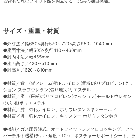
る背もたれのフィット性を両立する、充実の独自機能。
サイズ・重量・材質
●外寸法／幅680×奥行570～720×高さ950～1040mm
●座面寸法／幅505×奥行410～460mm
●肘内寸法／幅455mm
●座面高さ／420～510mm
●肘高さ／620～810mm
●材質／背：(背フレーム)強化ナイロン(背板)ポリプロピレン(クッ
ション)スラブウレタン(張り地)ポリエステル
●材質／座：(座板)ポリプロピレン(クッション)モールドウレタン
(張り地)ポリエステル
●材質／肘：強化ナイロン、ポリウレタンスキンモールド
●材質／脚：強化ナイロン、キャスター:ポリウレタン巻き
●機能／ガス圧昇降式、オートフィットシンクロロッキング、アッ
パーチルト機構(チルト角度：10°)、ポスチャーサポートシート、ラ