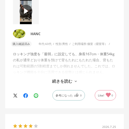
HANC
購入確認済み
年代:
60代
性別:
男性
ご利用場所:
個室（寝室等）
ロッキング強度を「最弱」に設定しても、身長167cm・体重54kg
の私が通常どおり体重を預けて背もたれにもたれた場合、背もた
れは可動範囲の5割程度までしか倒れませんでした。これでは、ロ
ッキング機能を十分に活用できる状態とは感じられません。
続きを読む
私は勤務先で約11年間、同シリーズのWizard2を使用していま
す。Wizard2にもロッキング強度調整機能が備わっており、最弱に
参考になった
0
Like!
0
設定した場合は、通常どおり体重を預けることで背もたれは可動
範囲いっぱいまで倒れます。
そのため、Wizard4で最弱設定でも大きな反力が残り、可動範囲の
半分程度までしか倒れない点に強い違和感がありました。女性を
含めれば私より体重の軽い利用者は数多くいると思われるため、
2026.7.25