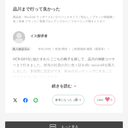
そのような利用者が最弱設定でも十分に背もたれを倒せないので
品川まで行って良かった
あれば、ロッキング機能としてどのような使用感を想定している
のか疑問に感じています。
商品名：Wizard4 ウィザード4／ローバックタイプ／肘なし／ブラック樹脂脚／
布／本体 ブラック／背座プルシアンブルー／フローリング用キャスター
説明書では、オートフィットシンクロロッキングについて「どの
角度でもバランスをとりやすい反力特性に自動調整する機能」と
イス探求者
説明されています。しかし、この機能と、最弱設定でも背もたれ
が可動範囲の5割程度までしか倒れないこととの関係については、
購入確認済み
年代:
50代
性別:
男性
ご利用場所:
個室（寝室等）
説明を読んでも理解できませんでした。
HCR-G610に似たすわりごごちの椅子を探して、品川の体験コーナ
問い合わせに対しては、「オートフィットシンクロロッキングの
ーまで行きました。担当の社員の方に色々話を伺いwizard4を購入
反力特性を自動調整する機能が働いているため」「Wizard2とは機
しました。多段階に設定ができ、好みのセッティングにすること
構が異なるため、同じ挙動にはならない」との回答をいただきま
ができる点に気に入ってます。
した。しかし、オートフィットシンクロロッキングとロッキング
しいて言えば、座面がもう少し硬めが好みに近かったなと思いま
続きを読む
強度調整との関係や、最弱設定であっても大きな反力が残る理由
す。座面の硬さまで調節出来る機能が有れば完璧だと思います。
についての具体的な説明はなく、疑問は解消されませんでした。
参考になった
0
Like!
0
製品自体に不具合があるとは考えていませんが、少なくとも私の
体格・使用環境では、期待していたロッキング性能とは大きく異
なる結果でした。今後、購入を検討する利用者に対して、ロッキ
ングの特性や体重による使用感の違いが、より分かりやすく案内
もっと見る