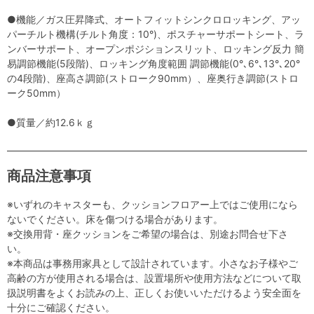
●機能／ガス圧昇降式、オートフィットシンクロロッキング、アッ
パーチルト機構(チルト角度：10°)、ポスチャーサポートシート、ラ
ンバーサポート、オープンポジションスリット、ロッキング反力 簡
易調節機能(5段階)、ロッキング角度範囲 調節機能(0°､6°､13°､20°
の4段階)、座高さ調節(ストローク90mm）、座奥行き調節(ストロ
ーク50mm）
●質量／約12.6ｋｇ
商品注意事項
※いずれのキャスターも、クッションフロアー上ではご使用になら
ないでください。床を傷つける場合があります。
※交換用背・座クッションをご希望の場合は、別途お問合せ下さ
い。
※本商品は事務用家具として設計されています。小さなお子様やご
高齢の方が使用される場合は、設置場所や使用方法などについて取
扱説明書をよくお読みの上、正しくお使いいただけるよう安全面を
十分にご確認ください。