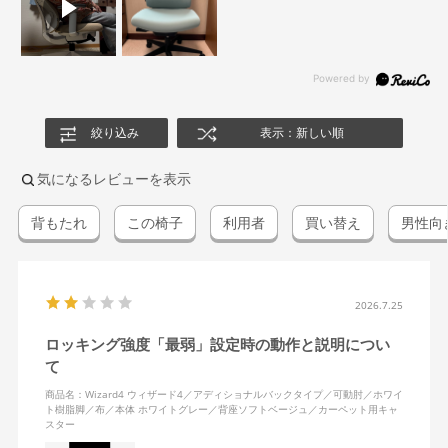
絞り込み
表示：新しい順
気になるレビューを表示
背もたれ
この椅子
利用者
買い替え
男性向
2026.7.25
ロッキング強度「最弱」設定時の動作と説明につい
て
商品名：Wizard4 ウィザード4／アディショナルバックタイプ／可動肘／ホワイ
ト樹脂脚／布／本体 ホワイトグレー／背座ソフトベージュ／カーペット用キャ
スター