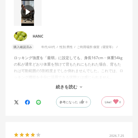
HANC
購入確認済み
年代:
60代
性別:
男性
ご利用場所:
個室（寝室等）
ロッキング強度を「最弱」に設定しても、身長167cm・体重54kg
の私が通常どおり体重を預けて背もたれにもたれた場合、背もた
れは可動範囲の5割程度までしか倒れませんでした。これでは、ロ
ッキング機能を十分に活用できる状態とは感じられません。
続きを読む
私は勤務先で約11年間、同シリーズのWizard2を使用していま
す。Wizard2にもロッキング強度調整機能が備わっており、最弱に
参考になった
0
Like!
0
設定した場合は、通常どおり体重を預けることで背もたれは可動
範囲いっぱいまで倒れます。
そのため、Wizard4で最弱設定でも大きな反力が残り、可動範囲の
半分程度までしか倒れない点に強い違和感がありました。女性を
含めれば私より体重の軽い利用者は数多くいると思われるため、
2026.7.25