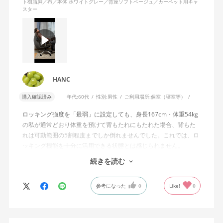
ト樹脂脚／布／本体 ホワイトグレー／背座ソフトベージュ／カーペット用キャ
スター
HANC
購入確認済み
年代:
60代
性別:
男性
ご利用場所:
個室（寝室等）
ロッキング強度を「最弱」に設定しても、身長167cm・体重54kg
の私が通常どおり体重を預けて背もたれにもたれた場合、背もた
れは可動範囲の5割程度までしか倒れませんでした。これでは、ロ
ッキング機能を十分に活用できる状態とは感じられません。
続きを読む
私は勤務先で約11年間、同シリーズのWizard2を使用していま
す。Wizard2にもロッキング強度調整機能が備わっており、最弱に
参考になった
0
Like!
0
設定した場合は、通常どおり体重を預けることで背もたれは可動
範囲いっぱいまで倒れます。
そのため、Wizard4で最弱設定でも大きな反力が残り、可動範囲の