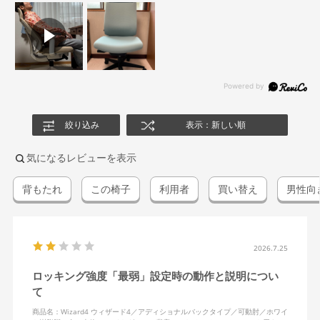
絞り込み
表示：新しい順
気になるレビューを表示
背もたれ
この椅子
利用者
買い替え
男性向
2026.7.25
ロッキング強度「最弱」設定時の動作と説明につい
て
商品名：Wizard4 ウィザード4／アディショナルバックタイプ／可動肘／ホワイ