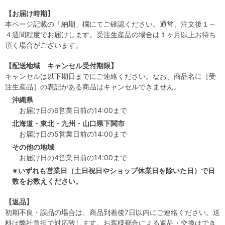
【お届け時期】
本ページ記載の「納期」欄にてご確認ください。通常、注文後１～
４週間程度でお届けします。受注生産品の場合は１ヶ月以上お待ち
頂く場合がございます。
【配送地域 キャンセル受付期限】
キャンセルは以下期日までにご連絡ください。なお、商品名に［受
注生産品］の表記がある商品はキャンセルできません。
沖縄県
お届け日の6営業日前の14:00まで
北海道・東北・九州・山口県下関市
お届け日の5営業日前の14:00まで
その他の地域
お届け日の4営業日前の14:00まで
※いずれも営業日（土日祝日やショップ休業日を除いた日）で日
数をお数えください。
【返品】
初期不良・誤品の場合は、商品到着後7日以内にご連絡ください。送
料は弊社負担で対応致します。お客様都合による返品・交換はでき