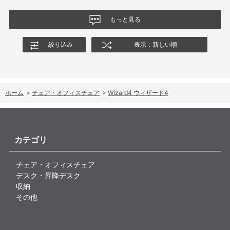
なる結果でした。今後、購入を検討する利用者に対して、ロッキ
ングの特性や体重による使用感の違いが、より分かりやすく案内
もっと見る
されることを期待します。
絞り込み
表示：新しい順
ホーム
>
チェア・オフィスチェア
>
Wizard4 ウィザード4
カテゴリ
チェア・オフィスチェア
デスク・昇降デスク
収納
その他