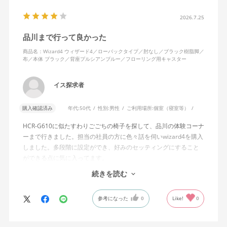
半分程度までしか倒れない点に強い違和感がありました。女性を
含めれば私より体重の軽い利用者は数多くいると思われるため、
2026.7.25
そのような利用者が最弱設定でも十分に背もたれを倒せないので
品川まで行って良かった
あれば、ロッキング機能としてどのような使用感を想定している
のか疑問に感じています。
商品名：Wizard4 ウィザード4／ローバックタイプ／肘なし／ブラック樹脂脚／
布／本体 ブラック／背座プルシアンブルー／フローリング用キャスター
説明書では、オートフィットシンクロロッキングについて「どの
角度でもバランスをとりやすい反力特性に自動調整する機能」と
イス探求者
説明されています。しかし、この機能と、最弱設定でも背もたれ
が可動範囲の5割程度までしか倒れないこととの関係については、
購入確認済み
年代:
50代
性別:
男性
ご利用場所:
個室（寝室等）
説明を読んでも理解できませんでした。
HCR-G610に似たすわりごごちの椅子を探して、品川の体験コーナ
問い合わせに対しては、「オートフィットシンクロロッキングの
ーまで行きました。担当の社員の方に色々話を伺いwizard4を購入
反力特性を自動調整する機能が働いているため」「Wizard2とは機
しました。多段階に設定ができ、好みのセッティングにすること
構が異なるため、同じ挙動にはならない」との回答をいただきま
ができる点に気に入ってます。
した。しかし、オートフィットシンクロロッキングとロッキング
しいて言えば、座面がもう少し硬めが好みに近かったなと思いま
続きを読む
強度調整との関係や、最弱設定であっても大きな反力が残る理由
す。座面の硬さまで調節出来る機能が有れば完璧だと思います。
についての具体的な説明はなく、疑問は解消されませんでした。
参考になった
0
Like!
0
製品自体に不具合があるとは考えていませんが、少なくとも私の
体格・使用環境では、期待していたロッキング性能とは大きく異