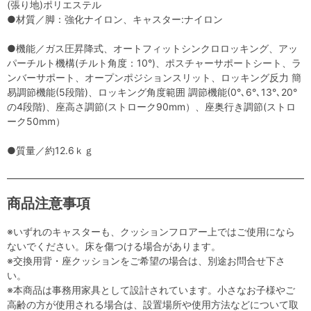
(張り地)ポリエステル
●材質／脚：強化ナイロン、キャスター:ナイロン
●機能／ガス圧昇降式、オートフィットシンクロロッキング、アッ
パーチルト機構(チルト角度：10°)、ポスチャーサポートシート、ラ
ンバーサポート、オープンポジションスリット、ロッキング反力 簡
易調節機能(5段階)、ロッキング角度範囲 調節機能(0°､6°､13°､20°
の4段階)、座高さ調節(ストローク90mm）、座奥行き調節(ストロ
ーク50mm）
●質量／約12.6ｋｇ
商品注意事項
※いずれのキャスターも、クッションフロアー上ではご使用になら
ないでください。床を傷つける場合があります。
※交換用背・座クッションをご希望の場合は、別途お問合せ下さ
い。
※本商品は事務用家具として設計されています。小さなお子様やご
高齢の方が使用される場合は、設置場所や使用方法などについて取