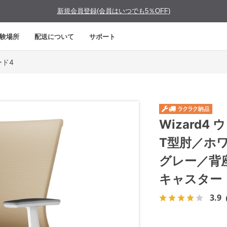
新規会員登録(会員はいつでも5％OFF)
験場所
配送について
サポート
ード4
Wizard
T型肘／ホ
グレー／背
キャスター
3.9