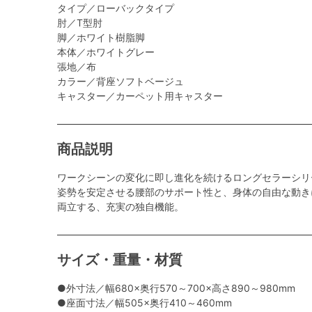
タイプ／ローバックタイプ
肘／T型肘
脚／ホワイト樹脂脚
本体／ホワイトグレー
張地／布
カラー／背座ソフトベージュ
キャスター／カーペット用キャスター
商品説明
ワークシーンの変化に即し進化を続けるロングセラーシリ
姿勢を安定させる腰部のサポート性と、身体の自由な動き
両立する、充実の独自機能。
サイズ・重量・材質
●外寸法／幅680×奥行570～700×高さ890～980mm
●座面寸法／幅505×奥行410～460mm