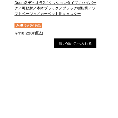
Duora2 デュオラ2／クッションタイプ／ハイバッ
ク／可動肘／本体ブラック／ブラック樹脂脚／ソ
フトベージュ／カーペット用キャスター
￥110,220(税込)
買い物かごへ入れる