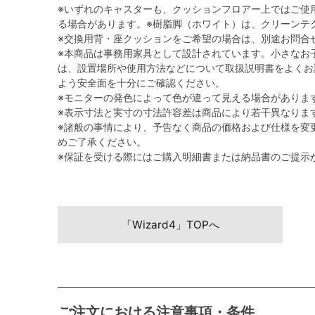
※いずれのキャスターも、クッションフロアー上ではご使
る場合があります。※樹脂脚（ホワイト）は、クリーンテ
※交換用背・座クッションをご希望の場合は、別途お問合
※本商品は事務用家具として設計されています。小さなお
は、設置場所や使用方法などについて取扱説明書をよくお
よう安全面を十分にご確認ください。
※モニターの発色によって色が違って見える場合がありま
※表示寸法と実寸の寸法許容差は商品により若干異なりま
※諸般の事情により、予告なく商品の価格および仕様を変
めご了承ください。
※保証を受ける際にはご購入明細書または納品書のご提示
「Wizard4」TOPへ
ご注文における注意事項・条件