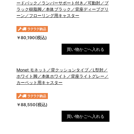
ードバック／ランバーサポート付き／可動肘／ブ
ラック樹脂脚／本体ブラック／背座ディープグリ
ーン／フローリング用キャスター
￥80,190(税込)
買い物かごへ入れる
Monet モネット／背クッションタイプ／L型肘／
ホワイト脚／本体ホワイト／背座ライトグレー／
カーペット用キャスター
￥88,550(税込)
買い物かごへ入れる