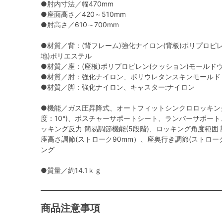
●肘内寸法／幅470mm
●座面高さ／420～510mm
●肘高さ／610～700mm
●材質／背：(背フレーム)強化ナイロン(背板)ポリプロピ
地)ポリエステル
●材質／座：(座板)ポリプロピレン(クッション)モールド
●材質／肘：強化ナイロン、ポリウレタンスキンモールド
●材質／脚：強化ナイロン、キャスター:ナイロン
●機能／ガス圧昇降式、オートフィットシンクロロッキン
度：10°)、ポスチャーサポートシート、ランバーサポー
ッキング反力 簡易調節機能(5段階)、ロッキング角度範囲 調節機
座高さ調節(ストローク90mm）、座奥行き調節(ストロー
ング
●質量／約14.1ｋｇ
商品注意事項