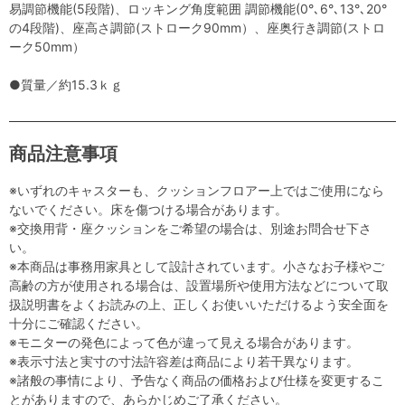
易調節機能(5段階)、ロッキング角度範囲 調節機能(0°､6°､13°､20°
の4段階)、座高さ調節(ストローク90mm）、座奥行き調節(ストロ
ーク50mm）
●質量／約15.3ｋｇ
商品注意事項
※いずれのキャスターも、クッションフロアー上ではご使用になら
ないでください。床を傷つける場合があります。
※交換用背・座クッションをご希望の場合は、別途お問合せ下さ
い。
※本商品は事務用家具として設計されています。小さなお子様やご
高齢の方が使用される場合は、設置場所や使用方法などについて取
扱説明書をよくお読みの上、正しくお使いいただけるよう安全面を
十分にご確認ください。
※モニターの発色によって色が違って見える場合があります。
※表示寸法と実寸の寸法許容差は商品により若干異なります。
※諸般の事情により、予告なく商品の価格および仕様を変更するこ
とがありますので、あらかじめご了承ください。