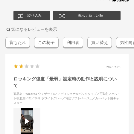
絞り込み
表示：新しい順
気になるレビューを表示
背もたれ
この椅子
利用者
買い替え
男性向
2026.7.25
ロッキング強度「最弱」設定時の動作と説明につい
て
商品名：Wizard4 ウィザード4／アディショナルバックタイプ／可動肘／ホワイ
ト樹脂脚／布／本体 ホワイトグレー／背座ソフトベージュ／カーペット用キャ
スター