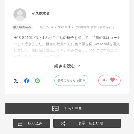
説明書では、オートフィットシンクロロッキングについて「どの
角度でもバランスをとりやすい反力特性に自動調整する機能」と
イス探求者
説明されています。しかし、この機能と、最弱設定でも背もたれ
が可動範囲の5割程度までしか倒れないこととの関係については、
購入確認済み
年代:
50代
性別:
男性
ご利用場所:
個室（寝室等）
説明を読んでも理解できませんでした。
HCR-G610に似たすわりごごちの椅子を探して、品川の体験コーナ
問い合わせに対しては、「オートフィットシンクロロッキングの
ーまで行きました。担当の社員の方に色々話を伺いwizard4を購入
反力特性を自動調整する機能が働いているため」「Wizard2とは機
しました。多段階に設定ができ、好みのセッティングにすること
構が異なるため、同じ挙動にはならない」との回答をいただきま
ができる点に気に入ってます。
した。しかし、オートフィットシンクロロッキングとロッキング
しいて言えば、座面がもう少し硬めが好みに近かったなと思いま
続きを読む
強度調整との関係や、最弱設定であっても大きな反力が残る理由
す。座面の硬さまで調節出来る機能が有れば完璧だと思います。
についての具体的な説明はなく、疑問は解消されませんでした。
参考になった
0
Like!
0
製品自体に不具合があるとは考えていませんが、少なくとも私の
体格・使用環境では、期待していたロッキング性能とは大きく異
なる結果でした。今後、購入を検討する利用者に対して、ロッキ
ングの特性や体重による使用感の違いが、より分かりやすく案内
もっと見る
されることを期待します。
絞り込み
表示：新しい順