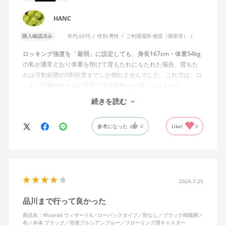
HANC
購入確認済み
年代:
60代
性別:
男性
ご利用場所:
個室（寝室等）
ロッキング強度を「最弱」に設定しても、身長167cm・体重54kg
の私が通常どおり体重を預けて背もたれにもたれた場合、背もた
れは可動範囲の5割程度までしか倒れませんでした。これでは、ロ
ッキング機能を十分に活用できる状態とは感じられません。
続きを読む
私は勤務先で約11年間、同シリーズのWizard2を使用していま
す。Wizard2にもロッキング強度調整機能が備わっており、最弱に
参考になった
0
Like!
0
設定した場合は、通常どおり体重を預けることで背もたれは可動
範囲いっぱいまで倒れます。
そのため、Wizard4で最弱設定でも大きな反力が残り、可動範囲の
半分程度までしか倒れない点に強い違和感がありました。女性を
含めれば私より体重の軽い利用者は数多くいると思われるため、
2026.7.25
そのような利用者が最弱設定でも十分に背もたれを倒せないので
品川まで行って良かった
あれば、ロッキング機能としてどのような使用感を想定している
のか疑問に感じています。
商品名：Wizard4 ウィザード4／ローバックタイプ／肘なし／ブラック樹脂脚／
布／本体 ブラック／背座プルシアンブルー／フローリング用キャスター