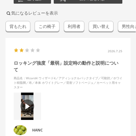
気になるレビューを表示
背もたれ
この椅子
利用者
買い替え
男性向
2026.7.25
ロッキング強度「最弱」設定時の動作と説明につい
て
商品名：Wizard4 ウィザード4／アディショナルバックタイプ／可動肘／ホワイ
ト樹脂脚／布／本体 ホワイトグレー／背座ソフトベージュ／カーペット用キャ
スター
HANC