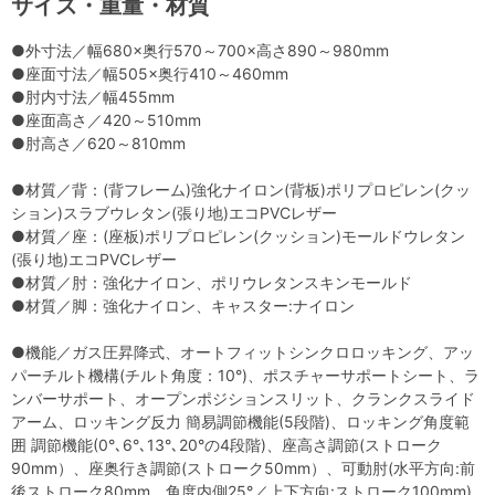
サイズ・重量・材質
●外寸法／幅680×奥行570～700×高さ890～980mm
●座面寸法／幅505×奥行410～460mm
●肘内寸法／幅455mm
●座面高さ／420～510mm
●肘高さ／620～810mm
●材質／背：(背フレーム)強化ナイロン(背板)ポリプロピレン(クッ
ション)スラブウレタン(張り地)エコPVCレザー
●材質／座：(座板)ポリプロピレン(クッション)モールドウレタン
(張り地)エコPVCレザー
●材質／肘：強化ナイロン、ポリウレタンスキンモールド
●材質／脚：強化ナイロン、キャスター:ナイロン
●機能／ガス圧昇降式、オートフィットシンクロロッキング、アッ
パーチルト機構(チルト角度：10°)、ポスチャーサポートシート、ラ
ンバーサポート、オープンポジションスリット、クランクスライド
アーム、ロッキング反力 簡易調節機能(5段階)、ロッキング角度範
囲 調節機能(0°､6°､13°､20°の4段階)、座高さ調節(ストローク
90mm）、座奥行き調節(ストローク50mm）、可動肘(水平方向:前
後ストローク80mm、角度内側25°／上下方向:ストローク100mm)