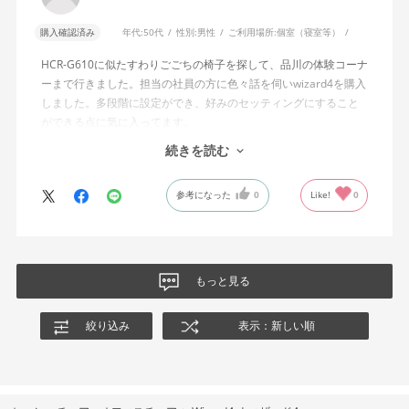
説明されています。しかし、この機能と、最弱設定でも背もたれ
が可動範囲の5割程度までしか倒れないこととの関係については、
購入確認済み
年代:
50代
性別:
男性
ご利用場所:
個室（寝室等）
説明を読んでも理解できませんでした。
HCR-G610に似たすわりごごちの椅子を探して、品川の体験コーナ
問い合わせに対しては、「オートフィットシンクロロッキングの
ーまで行きました。担当の社員の方に色々話を伺いwizard4を購入
反力特性を自動調整する機能が働いているため」「Wizard2とは機
しました。多段階に設定ができ、好みのセッティングにすること
構が異なるため、同じ挙動にはならない」との回答をいただきま
ができる点に気に入ってます。
した。しかし、オートフィットシンクロロッキングとロッキング
しいて言えば、座面がもう少し硬めが好みに近かったなと思いま
続きを読む
強度調整との関係や、最弱設定であっても大きな反力が残る理由
す。座面の硬さまで調節出来る機能が有れば完璧だと思います。
についての具体的な説明はなく、疑問は解消されませんでした。
参考になった
0
Like!
0
製品自体に不具合があるとは考えていませんが、少なくとも私の
体格・使用環境では、期待していたロッキング性能とは大きく異
なる結果でした。今後、購入を検討する利用者に対して、ロッキ
ングの特性や体重による使用感の違いが、より分かりやすく案内
もっと見る
されることを期待します。
絞り込み
表示：新しい順