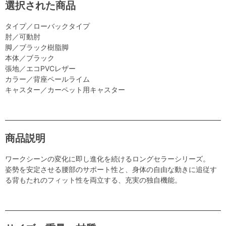
選択された商品
タイプ／ローバックタイプ
肘／可動肘
脚／ブラック樹脂脚
本体／ブラック
張地／エコPVCレザー
カラー／背座ペールライム
キャスター／カーペット用キャスター
商品説明
ワークシーンの変化に即し進化を続けるロングセラーシリーズ。
姿勢を安定させる腰部のサポート性と、身体の自由な動きに追従す
る背もたれのフィット性を両立する、充実の独自機能。