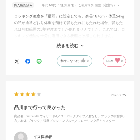
購入確認済み
年代:
60代
性別:
男性
ご利用場所:
個室（寝室等）
ロッキング強度を「最弱」に設定しても、身長167cm・体重54kg
の私が通常どおり体重を預けて背もたれにもたれた場合、背もた
れは可動範囲の5割程度までしか倒れませんでした。これでは、ロ
ッキング機能を十分に活用できる状態とは感じられません。
続きを読む
私は勤務先で約11年間、同シリーズのWizard2を使用していま
す。Wizard2にもロッキング強度調整機能が備わっており、最弱に
参考になった
0
Like!
0
設定した場合は、通常どおり体重を預けることで背もたれは可動
範囲いっぱいまで倒れます。
そのため、Wizard4で最弱設定でも大きな反力が残り、可動範囲の
半分程度までしか倒れない点に強い違和感がありました。女性を
含めれば私より体重の軽い利用者は数多くいると思われるため、
2026.7.25
そのような利用者が最弱設定でも十分に背もたれを倒せないので
品川まで行って良かった
あれば、ロッキング機能としてどのような使用感を想定している
のか疑問に感じています。
商品名：Wizard4 ウィザード4／ローバックタイプ／肘なし／ブラック樹脂脚／
布／本体 ブラック／背座プルシアンブルー／フローリング用キャスター
説明書では、オートフィットシンクロロッキングについて「どの
角度でもバランスをとりやすい反力特性に自動調整する機能」と
イス探求者