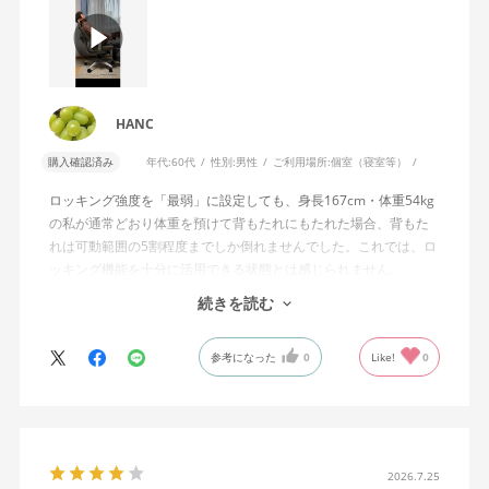
HANC
購入確認済み
年代:
60代
性別:
男性
ご利用場所:
個室（寝室等）
ロッキング強度を「最弱」に設定しても、身長167cm・体重54kg
の私が通常どおり体重を預けて背もたれにもたれた場合、背もた
れは可動範囲の5割程度までしか倒れませんでした。これでは、ロ
ッキング機能を十分に活用できる状態とは感じられません。
続きを読む
私は勤務先で約11年間、同シリーズのWizard2を使用していま
す。Wizard2にもロッキング強度調整機能が備わっており、最弱に
参考になった
0
Like!
0
設定した場合は、通常どおり体重を預けることで背もたれは可動
範囲いっぱいまで倒れます。
そのため、Wizard4で最弱設定でも大きな反力が残り、可動範囲の
半分程度までしか倒れない点に強い違和感がありました。女性を
含めれば私より体重の軽い利用者は数多くいると思われるため、
2026.7.25