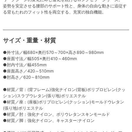
姿勢を安定させる腰部のサポート性と、身体の自由な動きに追従す
る背もたれのフィット性を両立する、充実の独自機能。
サイズ・重量・材質
●外寸法／幅680×奥行570～700×高さ890～980mm
●座面寸法／幅505×奥行410～460mm
●肘内寸法／幅455mm
●座面高さ／420～510mm
●肘高さ／620～810mm
●材質／背：(背フレーム)強化ナイロン(背板)ポリプロピレン(クッ
ション)スラブウレタン(張り地)ポリエステル
●材質／座：(座板)ポリプロピレン(クッション)モールドウレタン
(張り地)ポリエステル
●材質／肘：強化ナイロン、ポリウレタンスキンモールド
●材質／脚：強化ナイロン、キャスター:ナイロン