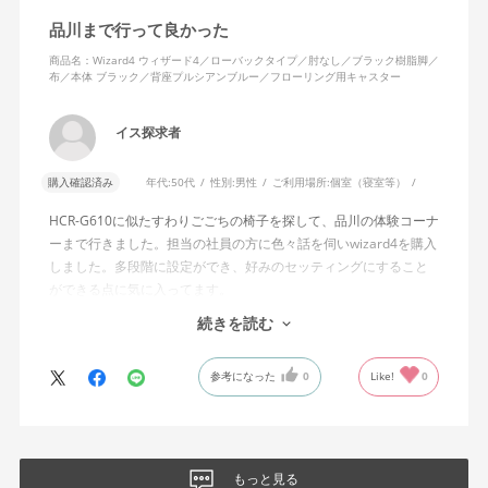
そのような利用者が最弱設定でも十分に背もたれを倒せないので
品川まで行って良かった
あれば、ロッキング機能としてどのような使用感を想定している
のか疑問に感じています。
商品名：Wizard4 ウィザード4／ローバックタイプ／肘なし／ブラック樹脂脚／
布／本体 ブラック／背座プルシアンブルー／フローリング用キャスター
説明書では、オートフィットシンクロロッキングについて「どの
角度でもバランスをとりやすい反力特性に自動調整する機能」と
イス探求者
説明されています。しかし、この機能と、最弱設定でも背もたれ
が可動範囲の5割程度までしか倒れないこととの関係については、
購入確認済み
年代:
50代
性別:
男性
ご利用場所:
個室（寝室等）
説明を読んでも理解できませんでした。
HCR-G610に似たすわりごごちの椅子を探して、品川の体験コーナ
問い合わせに対しては、「オートフィットシンクロロッキングの
ーまで行きました。担当の社員の方に色々話を伺いwizard4を購入
反力特性を自動調整する機能が働いているため」「Wizard2とは機
しました。多段階に設定ができ、好みのセッティングにすること
構が異なるため、同じ挙動にはならない」との回答をいただきま
ができる点に気に入ってます。
した。しかし、オートフィットシンクロロッキングとロッキング
しいて言えば、座面がもう少し硬めが好みに近かったなと思いま
続きを読む
強度調整との関係や、最弱設定であっても大きな反力が残る理由
す。座面の硬さまで調節出来る機能が有れば完璧だと思います。
についての具体的な説明はなく、疑問は解消されませんでした。
参考になった
0
Like!
0
製品自体に不具合があるとは考えていませんが、少なくとも私の
体格・使用環境では、期待していたロッキング性能とは大きく異
なる結果でした。今後、購入を検討する利用者に対して、ロッキ
ングの特性や体重による使用感の違いが、より分かりやすく案内
もっと見る