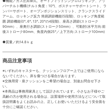
●機能／ガス圧昇降式、オートフィットシンクロロッキング、アッ
パーチルト機構(チルト角度：10°)、ポスチャーサポートシート、ラ
ンバーサポート、オープンポジションスリット、クランクスライド
アーム、ロッキング反力 簡易調節機能(5段階)、ロッキング角度範
囲 調節機能(0°､6°､13°､20°の4段階)、座高さ調節(ストローク
90mm）、座奥行き調節(ストローク50mm）、可動肘(水平方向:前
後ストローク80mm、角度内側25°／上下方向:ストローク100mm)
●質量／約14.8ｋｇ
商品注意事項
※いずれのキャスターも、クッションフロアー上ではご使用になら
ないでください。床を傷つける場合があります。
※交換用背・座クッションをご希望の場合は、別途お問合せ下さ
い。
※本商品は事務用家具として設計されています。小さなお子様やご
高齢の方が使用される場合は、設置場所や使用方法などについて取
扱説明書をよくお読みの上、正しくお使いいただけるよう安全面を
十分にご確認ください。