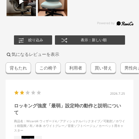
絞り込み
表示：新しい順
気になるレビューを表示
背もたれ
この椅子
利用者
買い替え
男性向
2026.7.25
ロッキング強度「最弱」設定時の動作と説明につい
て
商品名：Wizard4 ウィザード4／アディショナルバックタイプ／可動肘／ホワイ
ト樹脂脚／布／本体 ホワイトグレー／背座ソフトベージュ／カーペット用キャ
スター