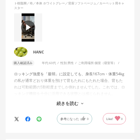
ト樹脂脚／布／本体 ホワイトグレー／背座ソフトベージュ／カーペット用キャ
スター
HANC
購入確認済み
年代:
60代
性別:
男性
ご利用場所:
個室（寝室等）
ロッキング強度を「最弱」に設定しても、身長167cm・体重54kg
の私が通常どおり体重を預けて背もたれにもたれた場合、背もた
れは可動範囲の5割程度までしか倒れませんでした。これでは、ロ
ッキング機能を十分に活用できる状態とは感じられません。
続きを読む
私は勤務先で約11年間、同シリーズのWizard2を使用していま
す。Wizard2にもロッキング強度調整機能が備わっており、最弱に
参考になった
0
Like!
0
設定した場合は、通常どおり体重を預けることで背もたれは可動
範囲いっぱいまで倒れます。
そのため、Wizard4で最弱設定でも大きな反力が残り、可動範囲の