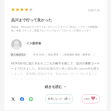
半分程度までしか倒れない点に強い違和感がありました。女性を
含めれば私より体重の軽い利用者は数多くいると思われるため、
2026.7.25
そのような利用者が最弱設定でも十分に背もたれを倒せないので
品川まで行って良かった
あれば、ロッキング機能としてどのような使用感を想定している
のか疑問に感じています。
商品名：Wizard4 ウィザード4／ローバックタイプ／肘なし／ブラック樹脂脚／
布／本体 ブラック／背座プルシアンブルー／フローリング用キャスター
説明書では、オートフィットシンクロロッキングについて「どの
角度でもバランスをとりやすい反力特性に自動調整する機能」と
イス探求者
説明されています。しかし、この機能と、最弱設定でも背もたれ
が可動範囲の5割程度までしか倒れないこととの関係については、
購入確認済み
年代:
50代
性別:
男性
ご利用場所:
個室（寝室等）
説明を読んでも理解できませんでした。
HCR-G610に似たすわりごごちの椅子を探して、品川の体験コーナ
問い合わせに対しては、「オートフィットシンクロロッキングの
ーまで行きました。担当の社員の方に色々話を伺いwizard4を購入
反力特性を自動調整する機能が働いているため」「Wizard2とは機
しました。多段階に設定ができ、好みのセッティングにすること
構が異なるため、同じ挙動にはならない」との回答をいただきま
ができる点に気に入ってます。
した。しかし、オートフィットシンクロロッキングとロッキング
しいて言えば、座面がもう少し硬めが好みに近かったなと思いま
続きを読む
強度調整との関係や、最弱設定であっても大きな反力が残る理由
す。座面の硬さまで調節出来る機能が有れば完璧だと思います。
についての具体的な説明はなく、疑問は解消されませんでした。
参考になった
0
Like!
0
製品自体に不具合があるとは考えていませんが、少なくとも私の
体格・使用環境では、期待していたロッキング性能とは大きく異