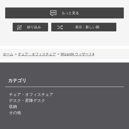
なる結果でした。今後、購入を検討する利用者に対して、ロッキ
ングの特性や体重による使用感の違いが、より分かりやすく案内
もっと見る
されることを期待します。
絞り込み
表示：新しい順
ホーム
>
チェア・オフィスチェア
>
Wizard4 ウィザード4
カテゴリ
チェア・オフィスチェア
デスク・昇降デスク
収納
その他