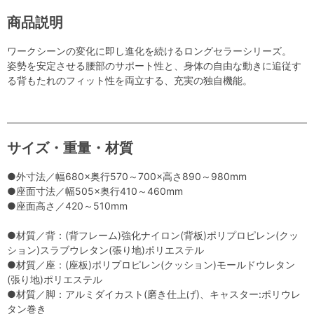
商品説明
ワークシーンの変化に即し進化を続けるロングセラーシリーズ。
姿勢を安定させる腰部のサポート性と、身体の自由な動きに追従す
る背もたれのフィット性を両立する、充実の独自機能。
サイズ・重量・材質
●外寸法／幅680×奥行570～700×高さ890～980mm
●座面寸法／幅505×奥行410～460mm
●座面高さ／420～510mm
●材質／背：(背フレーム)強化ナイロン(背板)ポリプロピレン(クッ
ション)スラブウレタン(張り地)ポリエステル
●材質／座：(座板)ポリプロピレン(クッション)モールドウレタン
(張り地)ポリエステル
●材質／脚：アルミダイカスト(磨き仕上げ)、キャスター:ポリウレ
タン巻き