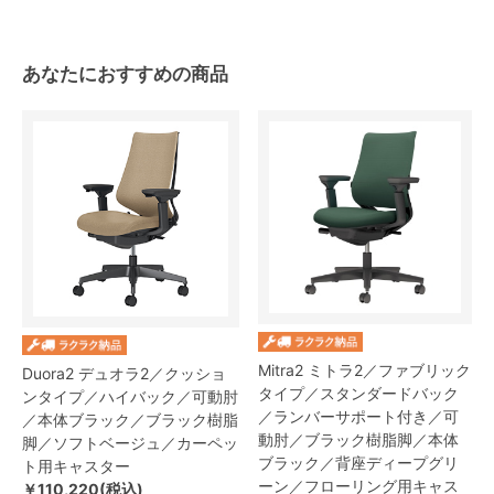
あなたにおすすめの商品
Mitra2 ミトラ2／ファブリック
Duora2 デュオラ2／クッショ
タイプ／スタンダードバック
ンタイプ／ハイバック／可動肘
／ランバーサポート付き／可
／本体ブラック／ブラック樹脂
動肘／ブラック樹脂脚／本体
脚／ソフトベージュ／カーペッ
ブラック／背座ディープグリ
ト用キャスター
ーン／フローリング用キャス
￥110,220(税込)