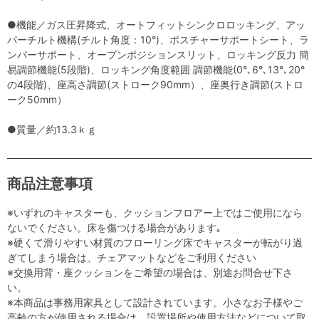
●機能／ガス圧昇降式、オートフィットシンクロロッキング、アッ
パーチルト機構(チルト角度：10°)、ポスチャーサポートシート、ラ
ンバーサポート、オープンポジションスリット、ロッキング反力 簡
易調節機能(5段階)、ロッキング角度範囲 調節機能(0°､6°､13°､20°
の4段階)、座高さ調節(ストローク90mm）、座奥行き調節(ストロ
ーク50mm）
●質量／約13.3ｋｇ
商品注意事項
※いずれのキャスターも、クッションフロアー上ではご使用になら
ないでください。床を傷つける場合があります｡
※硬くて滑りやすい材質のフローリング床でキャスターが転がり過
ぎてしまう場合は、チェアマットなどをご利用ください
※交換用背・座クッションをご希望の場合は、別途お問合せ下さ
い。
※本商品は事務用家具として設計されています。小さなお子様やご
高齢の方が使用される場合は、設置場所や使用方法などについて取