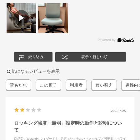
絞り込み
表示：新しい順
気になるレビューを表示
背もたれ
この椅子
利用者
買い替え
男性向
2026.7.25
ロッキング強度「最弱」設定時の動作と説明につい
て
商品名：Wizard4 ウィザード4／アディショナルバックタイプ／可動肘／ホワイ