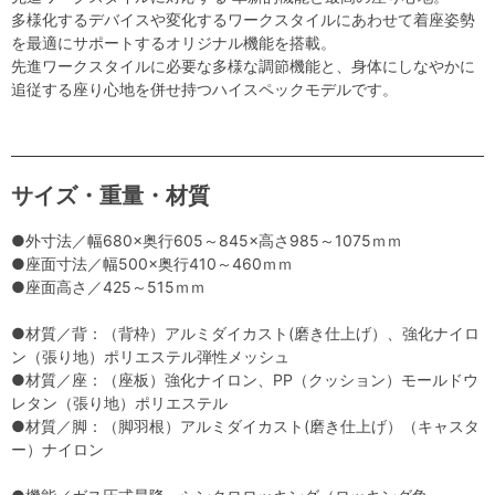
多様化するデバイスや変化するワークスタイルにあわせて着座姿勢
を最適にサポートするオリジナル機能を搭載。
先進ワークスタイルに必要な多様な調節機能と、身体にしなやかに
追従する座り心地を併せ持つハイスペックモデルです。
サイズ・重量・材質
●外寸法／幅680×奥行605～845×高さ985～1075ｍｍ
●座面寸法／幅500×奥行410～460ｍｍ
●座面高さ／425～515ｍｍ
●材質／背：（背枠）アルミダイカスト(磨き仕上げ）、強化ナイロ
ン（張り地）ポリエステル弾性メッシュ
●材質／座：（座板）強化ナイロン、PP（クッション）モールドウ
レタン（張り地）ポリエステル
●材質／脚：（脚羽根）アルミダイカスト(磨き仕上げ）（キャスタ
ー）ナイロン