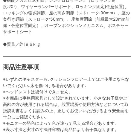
●機能／ガス圧式昇降、シンクロロッキング（ロッキング角
度:20°)、ワイヤーランバーサポート、ロッキング固定(任意位置)、
ロッキングの強さ調節、座の高さ調節（ストローク:90mm）、座の
奥行き調節（ストローク:50mm）、座角度調節（前縁最大20mm前
傾・任意位置固定）、オープンポジションメカニズム、ポスチャー
サポートシート
●質量／約19.6ｋｇ
商品注意事項
※いずれのキャスターも､クッションフロアー上ではご使用にならな
いでください｡床を傷つける場合があります｡
※ヘッドレストは後付けできません。
※本商品は事務用家具として設計されています。小さなお子様やご
高齢の方が使用される場合は、設置場所や使用方法などについて取
扱説明書をよくお読みの上、正しくお使いいただけるよう安全面を
十分にご確認ください。
※モニターの発色によって色が違って見える場合があります。
※表示寸法と実寸の寸法許容差は商品により若干異なります。