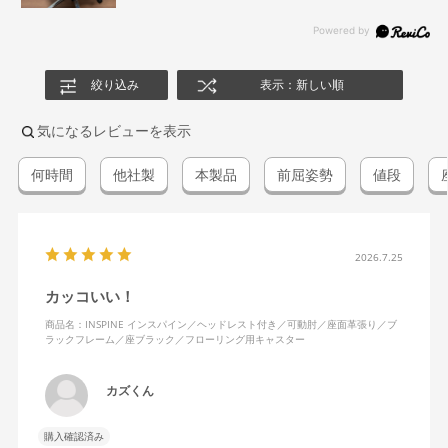
絞り込み
表示：新しい順
気になるレビューを表示
何時間
他社製
本製品
前屈姿勢
値段
2026.7.25
カッコいい！
商品名：INSPINE インスパイン／ヘッドレスト付き／可動肘／座面革張り／ブ
ラックフレーム／座ブラック／フローリング用キャスター
カズくん
購入確認済み