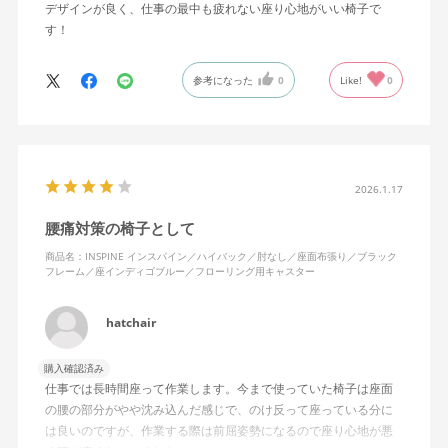
デザインが良く、仕事の最中も疲れない座り心地がいい椅子で
す！
参考になった
0
Like!
0
2026.1.17
腰痛対策の椅子として
商品名：INSPINE インスパイン／ハイバック／肘なし／座面布張り／ブラック
フレーム／座インディゴブルー／フローリング用キャスター
hatchair
購入確認済み
仕事では長時間座って作業します。今まで使っていた椅子は座面
の腰の部分がやや沈み込んだ感じで、のけ反って座っている分に
は良いのですが、作業する際は前屈姿勢になるので座り心地が悪