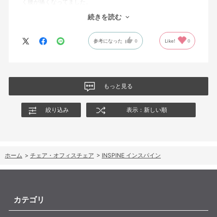
く腰が痛くなってました。
それに比べて、この椅子は座面が前屈姿勢に調整でき、また背も
続きを読む
たれ部分をワイヤーで張力かけられるので、体重が座面と背もた
れで分散されて長時間座っていても楽に作業できるようになりま
参考になった
0
Like!
0
した。
値段は張りますが実物のショールームで試すこともできるので、
腰回りに不安をある方でしたら一度検討するのをお勧めします。
星の数４つは値段と買ったばかりで耐久性が不明なためですが、
現状は非常に気に入ってます。
もっと見る
絞り込み
表示：新しい順
ホーム
>
チェア・オフィスチェア
>
INSPINE インスパイン
カテゴリ