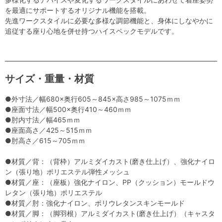
を最適にサポートするオリジナル機能を搭載。
先進ワークスタイルに必要な多様な調節機能と、身体にしなやかに
追従する座り心地を併せ持つハイスペックモデルです。
サイズ・重量・材質
●外寸法／幅680×奥行605～845×高さ985～1075ｍｍ
●座面寸法／幅500×奥行410～460ｍｍ
●肘内寸法／幅465ｍｍ
●座面高さ／425～515ｍｍ
●肘高さ／615～705ｍｍ
●材質／背：（背枠）アルミダイカスト(磨き仕上げ）、強化ナイロ
ン（張り地）ポリエステル弾性メッシュ
●材質／座：（座板）強化ナイロン、PP（クッション）モールドウ
レタン（張り地）ポリエステル
●材質／肘：強化ナイロン、ポリウレタンスキンモールド
●材質／脚：（脚羽根）アルミダイカスト(磨き仕上げ）（キャスタ