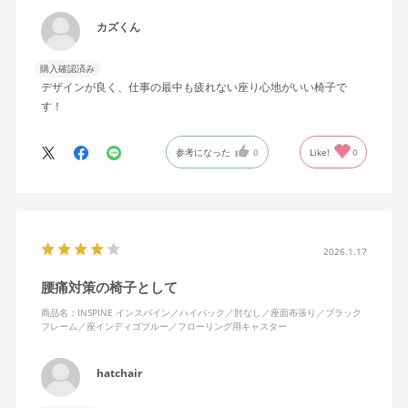
カズくん
購入確認済み
デザインが良く、仕事の最中も疲れない座り心地がいい椅子で
す！
参考になった
0
Like!
0
2026.1.17
腰痛対策の椅子として
商品名：INSPINE インスパイン／ハイバック／肘なし／座面布張り／ブラック
フレーム／座インディゴブルー／フローリング用キャスター
hatchair