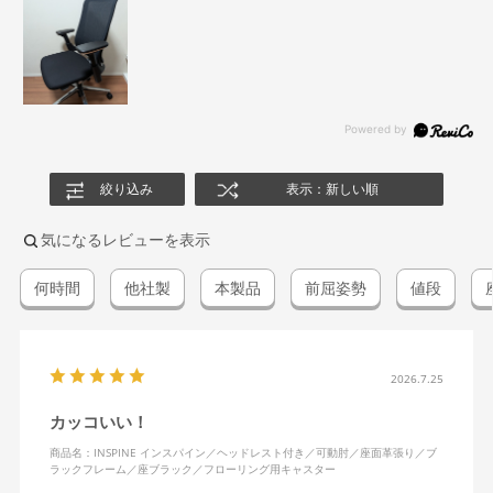
絞り込み
表示：新しい順
気になるレビューを表示
何時間
他社製
本製品
前屈姿勢
値段
2026.7.25
カッコいい！
商品名：INSPINE インスパイン／ヘッドレスト付き／可動肘／座面革張り／ブ
ラックフレーム／座ブラック／フローリング用キャスター