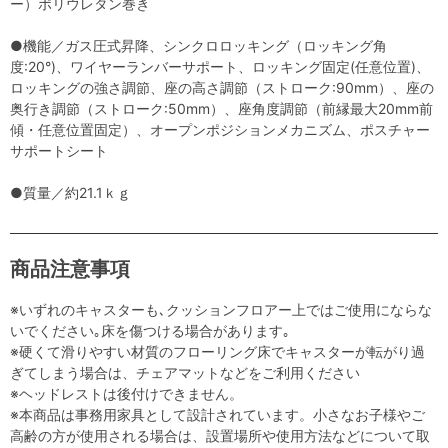
ー）ポリウレタン巻き
●機能／ガス圧式昇降、シンクロロッキング（ロッキング角
度:20°)、ワイヤーランバーサポート、ロッキング固定(任意位置)、
ロッキングの強さ調節、座の高さ調節（ストローク:90mm）、座の
奥行き調節（ストローク:50mm）、座角度調節（前縁最大20mm前
傾・任意位置固定）、オープンポジションメカニズム、ポスチャー
サポートシート
●質量／約21.1ｋｇ
商品注意事項
※いずれのキャスターも､クッションフロアー上ではご使用にならな
いでください｡床を傷つける場合があります｡
※硬くて滑りやすい材質のフローリング床でキャスターが転がり過
ぎてしまう場合は、チェアマットなどをご利用ください
※ヘッドレストは後付けできません。
※本商品は事務用家具として設計されています。小さなお子様やご
高齢の方が使用される場合は、設置場所や使用方法などについて取