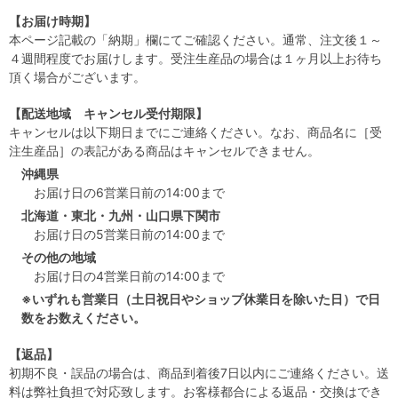
【お届け時期】
本ページ記載の「納期」欄にてご確認ください。通常、注文後１～
４週間程度でお届けします。受注生産品の場合は１ヶ月以上お待ち
頂く場合がございます。
【配送地域 キャンセル受付期限】
キャンセルは以下期日までにご連絡ください。なお、商品名に［受
注生産品］の表記がある商品はキャンセルできません。
沖縄県
お届け日の6営業日前の14:00まで
北海道・東北・九州・山口県下関市
お届け日の5営業日前の14:00まで
その他の地域
お届け日の4営業日前の14:00まで
※いずれも営業日（土日祝日やショップ休業日を除いた日）で日
数をお数えください。
【返品】
初期不良・誤品の場合は、商品到着後7日以内にご連絡ください。送
料は弊社負担で対応致します。お客様都合による返品・交換はでき