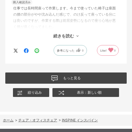
購入確認済み
仕事では長時間座って作業します。今まで使っていた椅子は座面
の腰の部分がやや沈み込んだ感じで、のけ反って座っている分に
は良いのですが、作業する際は前屈姿勢になるので座り心地が悪
く腰が痛くなってました。
それに比べて、この椅子は座面が前屈姿勢に調整でき、また背も
続きを読む
たれ部分をワイヤーで張力かけられるので、体重が座面と背もた
れで分散されて長時間座っていても楽に作業できるようになりま
参考になった
0
Like!
0
した。
値段は張りますが実物のショールームで試すこともできるので、
腰回りに不安をある方でしたら一度検討するのをお勧めします。
星の数４つは値段と買ったばかりで耐久性が不明なためですが、
現状は非常に気に入ってます。
もっと見る
絞り込み
表示：新しい順
ホーム
>
チェア・オフィスチェア
>
INSPINE インスパイン