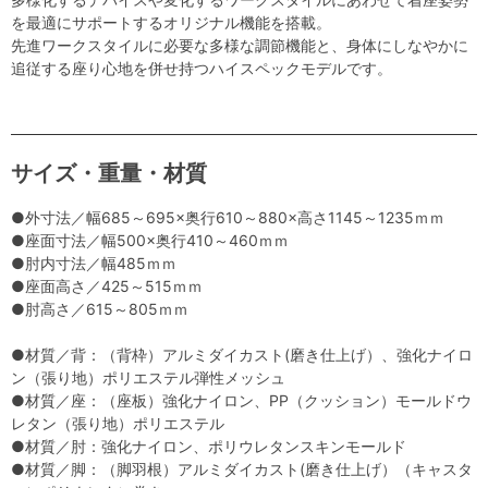
を最適にサポートするオリジナル機能を搭載。
先進ワークスタイルに必要な多様な調節機能と、身体にしなやかに
追従する座り心地を併せ持つハイスペックモデルです。
サイズ・重量・材質
●外寸法／幅685～695×奥行610～880×高さ1145～1235ｍｍ
●座面寸法／幅500×奥行410～460ｍｍ
●肘内寸法／幅485ｍｍ
●座面高さ／425～515ｍｍ
●肘高さ／615～805ｍｍ
●材質／背：（背枠）アルミダイカスト(磨き仕上げ）、強化ナイロ
ン（張り地）ポリエステル弾性メッシュ
●材質／座：（座板）強化ナイロン、PP（クッション）モールドウ
レタン（張り地）ポリエステル
●材質／肘：強化ナイロン、ポリウレタンスキンモールド
●材質／脚：（脚羽根）アルミダイカスト(磨き仕上げ）（キャスタ