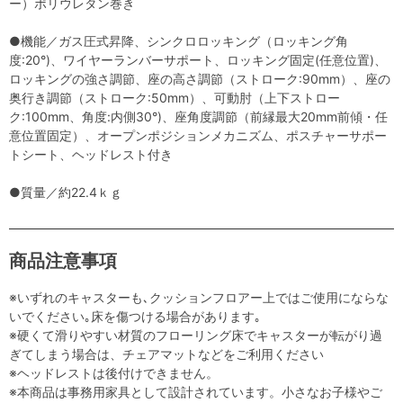
ー）ポリウレタン巻き
●機能／ガス圧式昇降、シンクロロッキング（ロッキング角
度:20°)、ワイヤーランバーサポート、ロッキング固定(任意位置)、
ロッキングの強さ調節、座の高さ調節（ストローク:90mm）、座の
奥行き調節（ストローク:50mm）、可動肘（上下ストロー
ク:100mm、角度:内側30°)、座角度調節（前縁最大20mm前傾・任
意位置固定）、オープンポジションメカニズム、ポスチャーサポー
トシート、ヘッドレスト付き
●質量／約22.4ｋｇ
商品注意事項
※いずれのキャスターも､クッションフロアー上ではご使用にならな
いでください｡床を傷つける場合があります｡
※硬くて滑りやすい材質のフローリング床でキャスターが転がり過
ぎてしまう場合は、チェアマットなどをご利用ください
※ヘッドレストは後付けできません。
※本商品は事務用家具として設計されています。小さなお子様やご