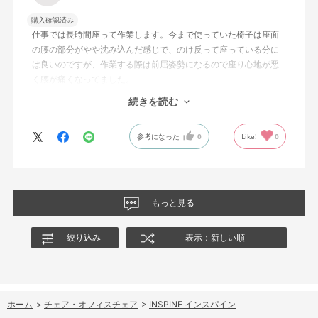
購入確認済み
仕事では長時間座って作業します。今まで使っていた椅子は座面
の腰の部分がやや沈み込んだ感じで、のけ反って座っている分に
は良いのですが、作業する際は前屈姿勢になるので座り心地が悪
く腰が痛くなってました。
それに比べて、この椅子は座面が前屈姿勢に調整でき、また背も
続きを読む
たれ部分をワイヤーで張力かけられるので、体重が座面と背もた
れで分散されて長時間座っていても楽に作業できるようになりま
参考になった
0
Like!
0
した。
値段は張りますが実物のショールームで試すこともできるので、
腰回りに不安をある方でしたら一度検討するのをお勧めします。
星の数４つは値段と買ったばかりで耐久性が不明なためですが、
現状は非常に気に入ってます。
もっと見る
絞り込み
表示：新しい順
ホーム
>
チェア・オフィスチェア
>
INSPINE インスパイン