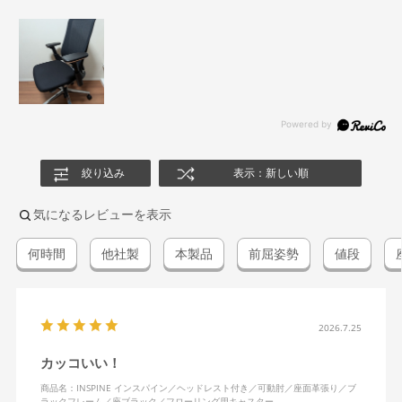
絞り込み
表示：新しい順
気になるレビューを表示
何時間
他社製
本製品
前屈姿勢
値段
2026.7.25
カッコいい！
商品名：INSPINE インスパイン／ヘッドレスト付き／可動肘／座面革張り／ブ
ラックフレーム／座ブラック／フローリング用キャスター