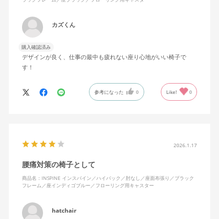
カズくん
購入確認済み
デザインが良く、仕事の最中も疲れない座り心地がいい椅子で
す！
参考になった
0
Like!
0
2026.1.17
腰痛対策の椅子として
商品名：INSPINE インスパイン／ハイバック／肘なし／座面布張り／ブラック
フレーム／座インディゴブルー／フローリング用キャスター
hatchair