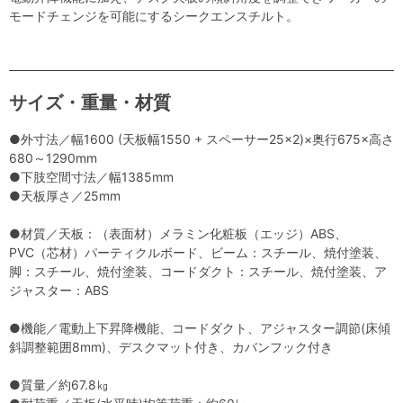
モードチェンジを可能にするシークエンスチルト。
サイズ・重量・材質
●外寸法／幅1600 (天板幅1550 + スペーサー25×2)×奥行675×高さ
680～1290mm
●下肢空間寸法／幅1385mm
●天板厚さ／25mm
●材質／天板：（表面材）メラミン化粧板（エッジ）ABS、
PVC（芯材）パーティクルボード、ビーム：スチール、焼付塗装、
脚：スチール、焼付塗装、コードダクト：スチール、焼付塗装、ア
ジャスター：ABS
●機能／電動上下昇降機能、コードダクト、アジャスター調節(床傾
斜調整範囲8mm)、デスクマット付き、カバンフック付き
●質量／約67.8㎏