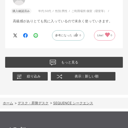
購入確認済み
年代:
50代
性別:
男性
ご利用場所:
個室（寝室等）
高級感がありとても気に入っているので末永く使っていきます。
参考になった
0
Like!
0
もっと見る
絞り込み
表示：新しい順
ホーム
>
デスク・昇降デスク
>
SEQUENCE シークエンス