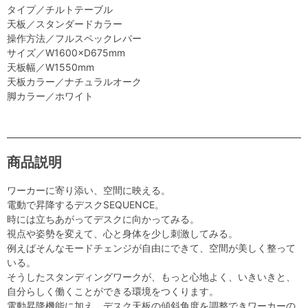
タイプ／チルトテーブル
天板／スタンダードカラー
操作方法／フルスペックレバー
サイズ／W1600×D675mm
天板幅／W1550mm
天板カラー／ナチュラルオーク
脚カラー／ホワイト
商品説明
ワーカーに寄り添い、空間に映える。
電動で昇降するデスクSEQUENCE。
時には立ちあがってデスクに向かってみる。
視点や姿勢を変えて、心と身体を少し刺激してみる。
例えばそんなモードチェンジが自由にできて、空間が美しく整って
いる。
そうしたスタンディングワークが、もっと心地よく、いきいきと、
自分らしく働くことができる環境をつくります。
電動昇降機能に加え、デスク天板の傾斜角度を調整できワーカーの