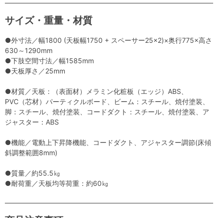
サイズ・重量・材質
●外寸法／幅1800 (天板幅1750 + スペーサー25×2)×奥行775×高さ
630～1290mm
●下肢空間寸法／幅1585mm
●天板厚さ／25mm
●材質／天板：（表面材）メラミン化粧板（エッジ）ABS、
PVC（芯材）パーティクルボード、ビーム：スチール、焼付塗装、
脚：スチール、焼付塗装、コードダクト：スチール、焼付塗装、ア
ジャスター：ABS
●機能／電動上下昇降機能、コードダクト、アジャスター調節(床傾
斜調整範囲8mm)
●質量／約55.5㎏
●耐荷重／天板均等荷重：約60㎏