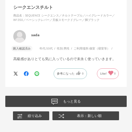
シークエンスチルト
商品名：SEQUENCE シークエンス／チルトテーブル／ハイグレードカラー／
W1350／ベーシックレバー／天板スモークドグレー／脚ブラック
sada
購入確認済み
年代:
50代
性別:
男性
ご利用場所:
個室（寝室等）
高級感がありとても気に入っているので末永く使っていきます。
参考になった
0
Like!
0
もっと見る
絞り込み
表示：新しい順