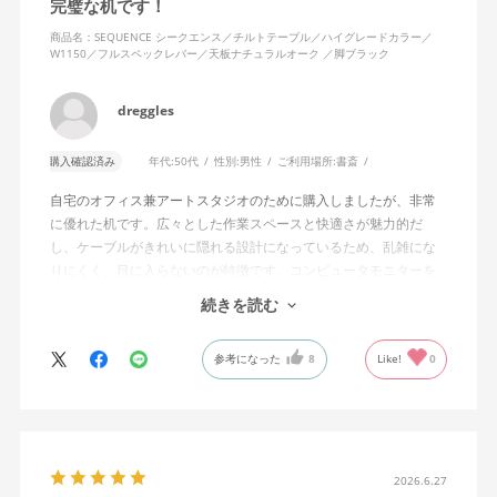
完璧な机です！
商品名：SEQUENCE シークエンス／チルトテーブル／ハイグレードカラー／
W1150／フルスペックレバー／天板ナチュラルオーク ／脚ブラック
dreggles
購入確認済み
年代:
50代
性別:
男性
ご利用場所:
書斎
自宅のオフィス兼アートスタジオのために購入しましたが、非常
に優れた机です。広々とした作業スペースと快適さが魅力的だ
し、ケーブルがきれいに隠れる設計になっているため、乱雑にな
りにくく、目に入らないのが特徴です。コンピュータモニターを
置くスペースの高さも完璧で、長時間の作業でも疲れにくいで
続きを読む
す。
参考になった
8
Like!
0
昇降機能のおかげで、座っても立っても作業が可能で、その柔軟
性はデスクの下の掃除やオフィスの収納スペースへのアクセスを
容易にしてくれます。デスクの動作は滑らかでありながらも非常
に頑丈で、新しいingLifeデスクチェアとも完璧にマッチしていま
す。本当におすすめのアイテムです。
2026.6.27