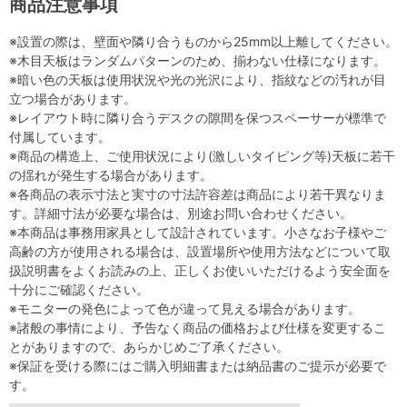
商品注意事項
※設置の際は、壁面や隣り合うものから25mm以上離してください。
※木目天板はランダムパターンのため、揃わない仕様になります。
※暗い色の天板は使用状況や光の光沢により、指紋などの汚れが目
立つ場合があります。
※レイアウト時に隣り合うデスクの隙間を保つスペーサーが標準で
付属しています。
※商品の構造上、ご使用状況により(激しいタイピング等)天板に若干
の揺れが発生する場合があります。
※各商品の表示寸法と実寸の寸法許容差は商品により若干異なりま
す。詳細寸法が必要な場合は、別途お問い合わせください。
※本商品は事務用家具として設計されています。小さなお子様やご
高齢の方が使用される場合は、設置場所や使用方法などについて取
扱説明書をよくお読みの上、正しくお使いいただけるよう安全面を
十分にご確認ください。
※モニターの発色によって色が違って見える場合があります。
※諸般の事情により、予告なく商品の価格および仕様を変更するこ
とがありますので、あらかじめご了承ください。
※保証を受ける際にはご購入明細書または納品書のご提示が必要で
す。