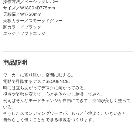
操作方法／ベーシックレバー
サイズ／W1800×D775mm
天板幅／W1750mm
天板カラー／スモークドグレー
脚カラー／ブラック
エッジ／ソフトエッジ
商品説明
ワーカーに寄り添い、空間に映える。
電動で昇降するデスクSEQUENCE。
時には立ちあがってデスクに向かってみる。
視点や姿勢を変えて、心と身体を少し刺激してみる。
例えばそんなモードチェンジが自由にできて、空間が美しく整って
いる。
そうしたスタンディングワークが、もっと心地よく、いきいきと、
自分らしく働くことができる環境をつくります。