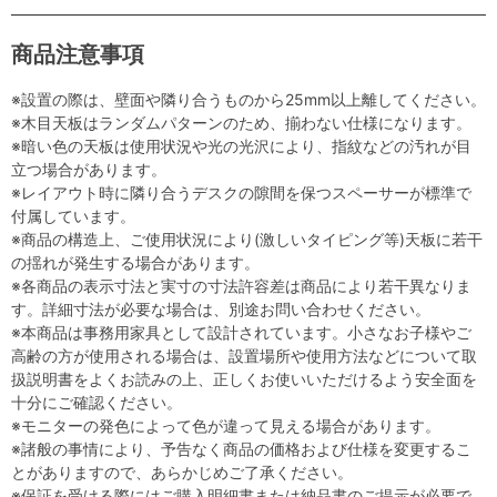
商品注意事項
※設置の際は、壁面や隣り合うものから25mm以上離してください。
※木目天板はランダムパターンのため、揃わない仕様になります。
※暗い色の天板は使用状況や光の光沢により、指紋などの汚れが目
立つ場合があります。
※レイアウト時に隣り合うデスクの隙間を保つスペーサーが標準で
付属しています。
※商品の構造上、ご使用状況により(激しいタイピング等)天板に若干
の揺れが発生する場合があります。
※各商品の表示寸法と実寸の寸法許容差は商品により若干異なりま
す。詳細寸法が必要な場合は、別途お問い合わせください。
※本商品は事務用家具として設計されています。小さなお子様やご
高齢の方が使用される場合は、設置場所や使用方法などについて取
扱説明書をよくお読みの上、正しくお使いいただけるよう安全面を
十分にご確認ください。
※モニターの発色によって色が違って見える場合があります。
※諸般の事情により、予告なく商品の価格および仕様を変更するこ
とがありますので、あらかじめご了承ください。
※保証を受ける際にはご購入明細書または納品書のご提示が必要で