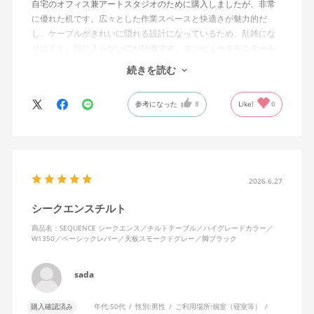
自宅のオフィス兼アートスタジオのために購入しましたが、非常
に優れた机です。広々とした作業スペースと快適さが魅力的だ
し、ケーブルがきれいに隠れる設計になっているため、乱雑にな
りにくく、目に入らないのが特徴です。コンピュータモニターを
置くスペースの高さも完璧で、長時間の作業でも疲れにくいで
続きを読む
す。
参考になった
8
Like!
0
昇降機能のおかげで、座っても立っても作業が可能で、その柔軟
性はデスクの下の掃除やオフィスの収納スペースへのアクセスを
容易にしてくれます。デスクの動作は滑らかでありながらも非常
に頑丈で、新しいingLifeデスクチェアとも完璧にマッチしていま
す。本当におすすめのアイテムです。
2026.6.27
シークエンスチルト
商品名：SEQUENCE シークエンス／チルトテーブル／ハイグレードカラー／
W1350／ベーシックレバー／天板スモークドグレー／脚ブラック
sada
購入確認済み
年代:
50代
性別:
男性
ご利用場所:
個室（寝室等）