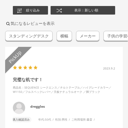
絞り込み
表示：新しい順
気になるレビューを表示
スタンディングデスク
横幅
メーカー
子供の学習
2023.9.2
完璧な机です！
商品名：SEQUENCE シークエンス／チルトテーブル／ハイグレードカラー／
W1150／フルスペックレバー／天板ナチュラルオーク ／脚ブラック
dreggles
購入確認済み
年代:
50代
性別:
男性
ご利用場所:
書斎