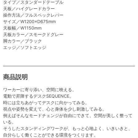
タイプ／スタンダードテーブル
天板／ハイグレードカラー
操作方法／フルスペックレバー
サイズ／W1200×D675mm
天板幅／W1150mm
天板カラー／スモークドグレー
脚カラー／ブラック
エッジ／ソフトエッジ
商品説明
ワーカーに寄り添い、空間に映える。
電動で昇降するデスクSEQUENCE。
時には立ちあがってデスクに向かってみる。
視点や姿勢を変えて、心と身体を少し刺激してみる。
例えばそんなモードチェンジが自由にできて、空間が美しく整って
いる。
そうしたスタンディングワークが、もっと心地よく、いきいきと、
自分らしく働くことができる環境をつくります。