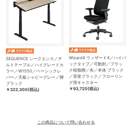
Wizard4 ウィザード4／ハイバ
SEQUENCE シークエンス／チ
ックタイプ／可動肘／ブラッ
ルトテーブル／ハイグレードカ
ク樹脂脚／布／本体 ブラック
ラー／W1550／ベーシックレ
／背座ブラック／フローリン
バー／天板シャビーグレー／脚
グ用キャスター
ブラック
￥93,720(税込)
￥322,300(税込)
この商品について問い合わせる