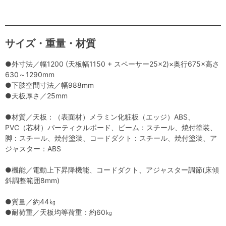
サイズ・重量・材質
●外寸法／幅1200 (天板幅1150 + スペーサー25×2)×奥行675×高さ
630～1290mm
●下肢空間寸法／幅988mm
●天板厚さ／25mm
●材質／天板：（表面材）メラミン化粧板（エッジ）ABS、
PVC（芯材）パーティクルボード、ビーム：スチール、焼付塗装、
脚：スチール、焼付塗装、コードダクト：スチール、焼付塗装、ア
ジャスター：ABS
●機能／電動上下昇降機能、コードダクト、アジャスター調節(床傾
斜調整範囲8mm)
●質量／約44㎏
●耐荷重／天板均等荷重：約60㎏