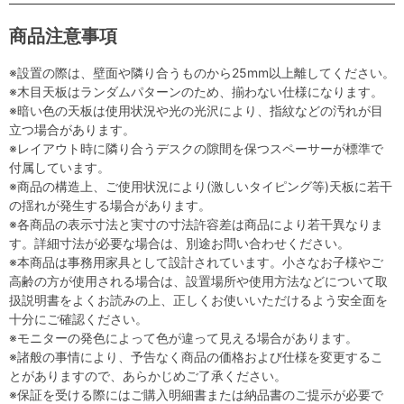
商品注意事項
※設置の際は、壁面や隣り合うものから25mm以上離してください。
※木目天板はランダムパターンのため、揃わない仕様になります。
※暗い色の天板は使用状況や光の光沢により、指紋などの汚れが目
立つ場合があります。
※レイアウト時に隣り合うデスクの隙間を保つスペーサーが標準で
付属しています。
※商品の構造上、ご使用状況により(激しいタイピング等)天板に若干
の揺れが発生する場合があります。
※各商品の表示寸法と実寸の寸法許容差は商品により若干異なりま
す。詳細寸法が必要な場合は、別途お問い合わせください。
※本商品は事務用家具として設計されています。小さなお子様やご
高齢の方が使用される場合は、設置場所や使用方法などについて取
扱説明書をよくお読みの上、正しくお使いいただけるよう安全面を
十分にご確認ください。
※モニターの発色によって色が違って見える場合があります。
※諸般の事情により、予告なく商品の価格および仕様を変更するこ
とがありますので、あらかじめご了承ください。
※保証を受ける際にはご購入明細書または納品書のご提示が必要で