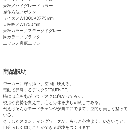
天板／ハイグレードカラー
操作方法／ボタン
サイズ／W1800×D775mm
天板幅／W1750mm
天板カラー／スモークドグレー
脚カラー／ブラック
エッジ／舟底エッジ
商品説明
ワーカーに寄り添い、空間に映える。
電動で昇降するデスクSEQUENCE。
時には立ちあがってデスクに向かってみる。
視点や姿勢を変えて、心と身体を少し刺激してみる。
例えばそんなモードチェンジが自由にできて、空間が美しく整って
いる。
そうしたスタンディングワークが、もっと心地よく、いきいきと、
自分らしく働くことができる環境をつくります。