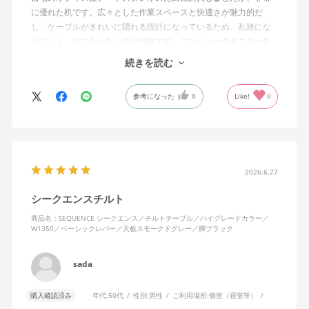
に優れた机です。広々とした作業スペースと快適さが魅力的だ
し、ケーブルがきれいに隠れる設計になっているため、乱雑にな
りにくく、目に入らないのが特徴です。コンピュータモニターを
置くスペースの高さも完璧で、長時間の作業でも疲れにくいで
続きを読む
す。
参考になった
8
Like!
0
昇降機能のおかげで、座っても立っても作業が可能で、その柔軟
性はデスクの下の掃除やオフィスの収納スペースへのアクセスを
容易にしてくれます。デスクの動作は滑らかでありながらも非常
に頑丈で、新しいingLifeデスクチェアとも完璧にマッチしていま
す。本当におすすめのアイテムです。
2026.6.27
シークエンスチルト
商品名：SEQUENCE シークエンス／チルトテーブル／ハイグレードカラー／
W1350／ベーシックレバー／天板スモークドグレー／脚ブラック
sada
購入確認済み
年代:
50代
性別:
男性
ご利用場所:
個室（寝室等）