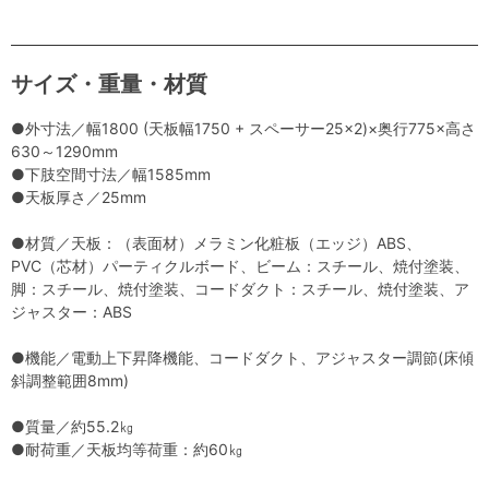
サイズ・重量・材質
●外寸法／幅1800 (天板幅1750 + スペーサー25×2)×奥行775×高さ
630～1290mm
●下肢空間寸法／幅1585mm
●天板厚さ／25mm
●材質／天板：（表面材）メラミン化粧板（エッジ）ABS、
PVC（芯材）パーティクルボード、ビーム：スチール、焼付塗装、
脚：スチール、焼付塗装、コードダクト：スチール、焼付塗装、ア
ジャスター：ABS
●機能／電動上下昇降機能、コードダクト、アジャスター調節(床傾
斜調整範囲8mm)
●質量／約55.2㎏
●耐荷重／天板均等荷重：約60㎏