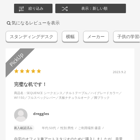
絞り込み
表示：新しい順
気になるレビューを表示
スタンディングデスク
横幅
メーカー
子供の学習
2023.9.2
完璧な机です！
商品名：SEQUENCE シークエンス／チルトテーブル／ハイグレードカラー／
W1150／フルスペックレバー／天板ナチュラルオーク ／脚ブラック
dreggles
購入確認済み
年代:
50代
性別:
男性
ご利用場所:
書斎
自宅のオフィス兼アートスタジオのために購入しましたが、非常