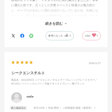
に優れた机です。広々とした作業スペースと快適さが魅力的だ
し、ケーブルがきれいに隠れる設計になっているため、乱雑にな
りにくく、目に入らないのが特徴です。コンピュータモニターを
置くスペースの高さも完璧で、長時間の作業でも疲れにくいで
続きを読む
す。
参考になった
8
Like!
0
昇降機能のおかげで、座っても立っても作業が可能で、その柔軟
性はデスクの下の掃除やオフィスの収納スペースへのアクセスを
容易にしてくれます。デスクの動作は滑らかでありながらも非常
に頑丈で、新しいingLifeデスクチェアとも完璧にマッチしていま
す。本当におすすめのアイテムです。
2026.6.27
シークエンスチルト
商品名：SEQUENCE シークエンス／チルトテーブル／ハイグレードカラー／
W1350／ベーシックレバー／天板スモークドグレー／脚ブラック
sada
購入確認済み
年代:
50代
性別:
男性
ご利用場所:
個室（寝室等）