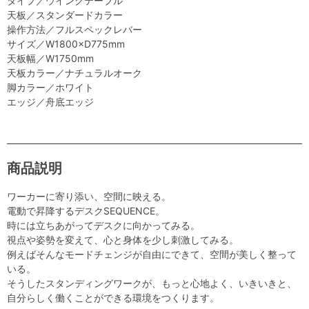
タイプ／ウイングテーブル
天板／スタンダードカラー
操作方法／フルスペックレバー
サイズ／W1800×D775mm
天板幅／W1750mm
天板カラー／ナチュラルオーク
脚カラー／ホワイト
エッジ／舟底エッジ
商品説明
ワーカーに寄り添い、空間に映える。
電動で昇降するデスクSEQUENCE。
時には立ちあがってデスクに向かってみる。
視点や姿勢を変えて、心と身体を少し刺激してみる。
例えばそんなモードチェンジが自由にできて、空間が美しく整って
いる。
そうしたスタンディングワークが、もっと心地よく、いきいきと、
自分らしく働くことができる環境をつくります。