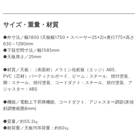
サイズ・重量・材質
●外寸法／幅1800 (天板幅1750 + スペーサー25×2)×奥行775×高さ
630～1290mm
●下肢空間寸法／幅1585mm
●天板厚さ／25mm
●材質／天板：（表面材）メラミン化粧板（エッジ）ABS、
PVC（芯材）パーティクルボード、ビーム：スチール、焼付塗装、
脚：スチール、焼付塗装、コードダクト：スチール、焼付塗装、ア
ジャスター：ABS
●機能／電動上下昇降機能、コードダクト、アジャスター調節(床傾
斜調整範囲8mm)
●質量／約55.2㎏
●耐荷重／天板均等荷重：約60㎏