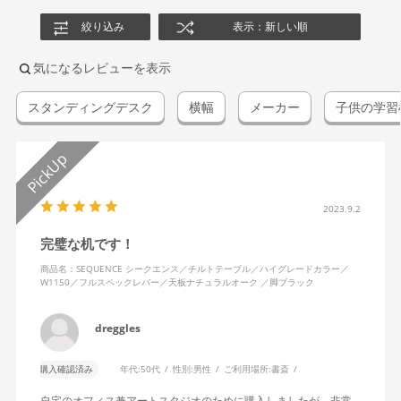
絞り込み
表示：新しい順
気になるレビューを表示
スタンディングデスク
横幅
メーカー
子供の学習
2023.9.2
完璧な机です！
商品名：SEQUENCE シークエンス／チルトテーブル／ハイグレードカラー／
W1150／フルスペックレバー／天板ナチュラルオーク ／脚ブラック
dreggles
購入確認済み
年代:
50代
性別:
男性
ご利用場所:
書斎
自宅のオフィス兼アートスタジオのために購入しましたが、非常