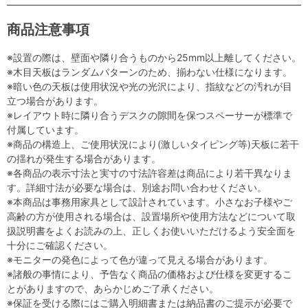
商品注意事項
※設置の際は、壁面や隣り合うものから25mm以上離してください。
※木目天板はランダムパターンのため、揃わない仕様になります。
※暗い色の天板は使用状況や光の光沢により、指紋などの汚れが目
立つ場合があります。
※レイアウト時に隣り合うデスクの隙間を保つスペーサーが標準で
付属しています。
※商品の構造上、ご使用状況により(激しいタイピング等)天板に若干
の揺れが発生する場合があります。
※各商品の表示寸法と実寸の寸法許容差は商品により若干異なりま
す。詳細寸法が必要な場合は、別途お問い合わせください。
※本商品は事務用家具として設計されています。小さなお子様やご
高齢の方が使用される場合は、設置場所や使用方法などについて取
扱説明書をよくお読みの上、正しくお使いいただけるよう安全面を
十分にご確認ください。
※モニターの発色によって色が違って見える場合があります。
※諸般の事情により、予告なく商品の価格および仕様を変更するこ
とがありますので、あらかじめご了承ください。
※保証を受ける際にはご購入明細書または納品書のご提示が必要で