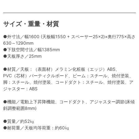
サイズ・重量・材質
●外寸法／幅1600 (天板幅1550 + スペーサー25×2)×奥行775×高さ
630～1290mm
●下肢空間寸法／幅1385mm
●天板厚さ／25mm
●材質／天板：（表面材）メラミン化粧板（エッジ）ABS、
PVC（芯材）パーティクルボード、ビーム：スチール、焼付塗装、
脚：スチール、焼付塗装、コードダクト：スチール、焼付塗装、ア
ジャスター：ABS
●機能／電動上下昇降機能、コードダクト、アジャスター調節(床傾
斜調整範囲8mm)
●質量／約52㎏
●耐荷重／天板均等荷重：約60㎏