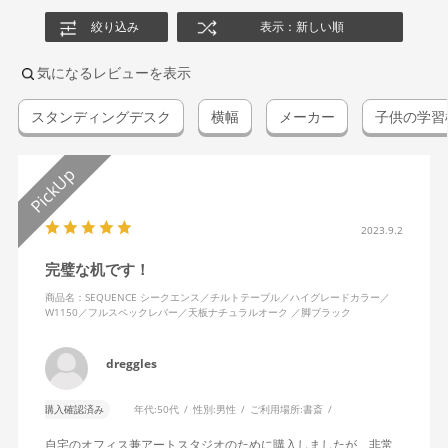
絞り込み
表示：新しい順
気になるレビューを表示
スタンディングデスク
横幅
メーカー
子供の学習
2023.9.2
完璧な机です！
商品名：SEQUENCE シークエンス／チルトテーブル／ハイグレードカラー／
W1150／フルスペックレバー／天板ナチュラルオーク ／脚ブラック
dreggles
購入確認済み
年代:
50代
性別:
男性
ご利用場所:
書斎
自宅のオフィス兼アートスタジオのために購入しましたが、非常