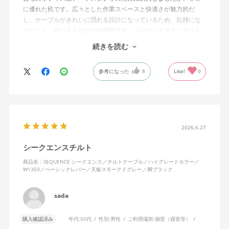
に優れた机です。広々とした作業スペースと快適さが魅力的だ
し、ケーブルがきれいに隠れる設計になっているため、乱雑にな
りにくく、目に入らないのが特徴です。コンピュータモニターを
置くスペースの高さも完璧で、長時間の作業でも疲れにくいで
続きを読む
す。
参考になった
8
Like!
0
昇降機能のおかげで、座っても立っても作業が可能で、その柔軟
性はデスクの下の掃除やオフィスの収納スペースへのアクセスを
容易にしてくれます。デスクの動作は滑らかでありながらも非常
に頑丈で、新しいingLifeデスクチェアとも完璧にマッチしていま
す。本当におすすめのアイテムです。
2026.6.27
シークエンスチルト
商品名：SEQUENCE シークエンス／チルトテーブル／ハイグレードカラー／
W1350／ベーシックレバー／天板スモークドグレー／脚ブラック
sada
購入確認済み
年代:
50代
性別:
男性
ご利用場所:
個室（寝室等）