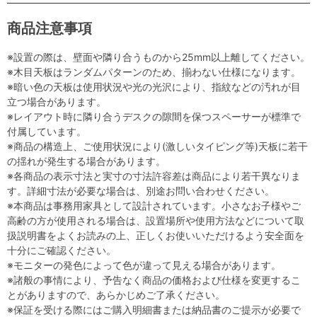
商品注意事項
※設置の際は、壁面や隣り合うものから25mm以上離してください。
※木目天板はランダムパターンのため、揃わない仕様になります。
※暗い色の天板は使用状況や光の光沢により、指紋などの汚れが目
立つ場合があります。
※レイアウト時に隣り合うデスクの隙間を保つスペーサーが標準で
付属しています。
※商品の構造上、ご使用状況により(激しいタイピング等)天板に若干
の揺れが発生する場合があります。
※各商品の表示寸法と実寸の寸法許容差は商品により若干異なりま
す。詳細寸法が必要な場合は、別途お問い合わせください。
※本商品は事務用家具として設計されています。小さなお子様やご
高齢の方が使用される場合は、設置場所や使用方法などについて取
扱説明書をよくお読みの上、正しくお使いいただけるよう安全面を
十分にご確認ください。
※モニターの発色によって色が違って見える場合があります。
※諸般の事情により、予告なく商品の価格および仕様を変更するこ
とがありますので、あらかじめご了承ください。
※保証を受ける際にはご購入明細書または納品書のご提示が必要で