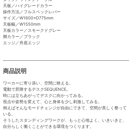
天板／ハイグレードカラー
操作方法／フルスペックレバー
サイズ／W1600×D775mm
天板幅／W1550mm
天板カラー／スモークドグレー
脚カラー／ブラック
エッジ／舟底エッジ
商品説明
ワーカーに寄り添い、空間に映える。
電動で昇降するデスクSEQUENCE。
時には立ちあがってデスクに向かってみる。
視点や姿勢を変えて、心と身体を少し刺激してみる。
例えばそんなモードチェンジが自由にできて、空間が美しく整って
いる。
そうしたスタンディングワークが、もっと心地よく、いきいきと、
自分らしく働くことができる環境をつくります。