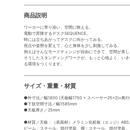
商品説明
ワーカーに寄り添い、空間に映える。
電動で昇降するデスクSEQUENCE。
時には立ちあがってデスクに向かってみる。
視点や姿勢を変えて、心と身体を少し刺激してみる。
例えばそんなモードチェンジが自由にできて、空間が美し
そうしたスタンディングワークが、もっと心地よく、いき
る環境をつくります。
サイズ・重量・材質
●外寸法／幅1800 (天板幅1750 + スペーサー25×2)×奥行
●下肢空間寸法／幅1585mm
●天板厚さ／25mm
●材質／天板：（表面材）メラミン化粧板（エッジ）ABS
ビーム：スチール、焼付塗装、脚：スチール、焼付塗装、