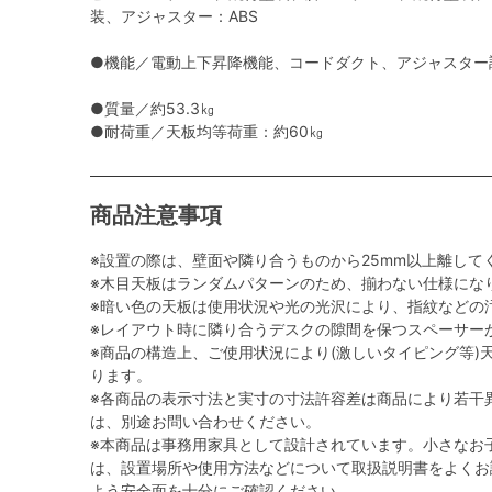
装、アジャスター：ABS
●機能／電動上下昇降機能、コードダクト、アジャスター調
●質量／約53.3㎏
●耐荷重／天板均等荷重：約60㎏
商品注意事項
※設置の際は、壁面や隣り合うものから25mm以上離して
※木目天板はランダムパターンのため、揃わない仕様にな
※暗い色の天板は使用状況や光の光沢により、指紋などの
※レイアウト時に隣り合うデスクの隙間を保つスペーサー
※商品の構造上、ご使用状況により(激しいタイピング等)
ります。
※各商品の表示寸法と実寸の寸法許容差は商品により若干
は、別途お問い合わせください。
※本商品は事務用家具として設計されています。小さなお
は、設置場所や使用方法などについて取扱説明書をよくお
よう安全面を十分にご確認ください。