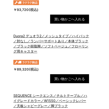
￥93,720(税込)
買い物かごへ入れる
Duora2 デュオラ2／メッシュタイプ／ハイバック
／肘なし／ランバーサポートあり／本体ブラック
／ブラック樹脂脚／ソフトベージュ／フローリン
グ用キャスター
￥89,320(税込)
買い物かごへ入れる
SEQUENCE シークエンス／チルトテーブル／ハ
イグレードカラー／W1550／ベーシックレバー
／天板シャビーグレー／脚ブラック