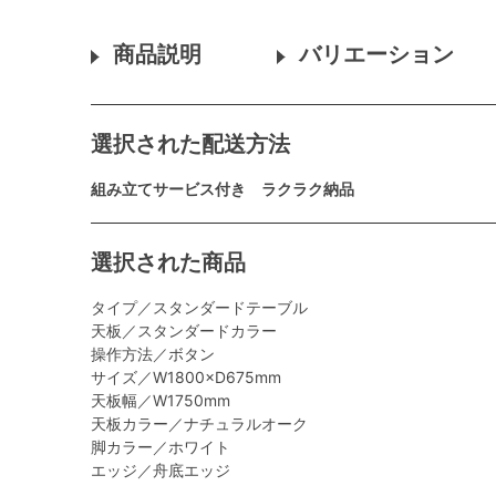
商品説明
バリエーション
選択された配送方法
組み立てサービス付き ラクラク納品
選択された商品
タイプ／スタンダードテーブル
天板／スタンダードカラー
操作方法／ボタン
サイズ／W1800×D675mm
天板幅／W1750mm
天板カラー／ナチュラルオーク
脚カラー／ホワイト
エッジ／舟底エッジ