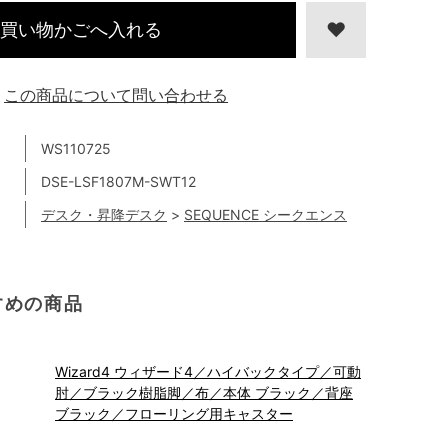
買い物かごへ入れる
この商品について問い合わせる
WS110725
DSE-LSF1807M-SWT12
デスク・昇降デスク
>
SEQUENCE シークエンス
すめの商品
Wizard4 ウィザード4／ハイバックタイプ／可動
肘／ブラック樹脂脚／布／本体 ブラック／背座
ブラック／フローリング用キャスター