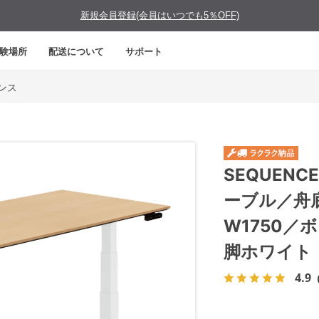
新規会員登録(会員はいつでも5％OFF)
験場所
配送について
サポート
エンス
SEQUEN
ーブル／舟
W1750／
脚ホワイト
4.9