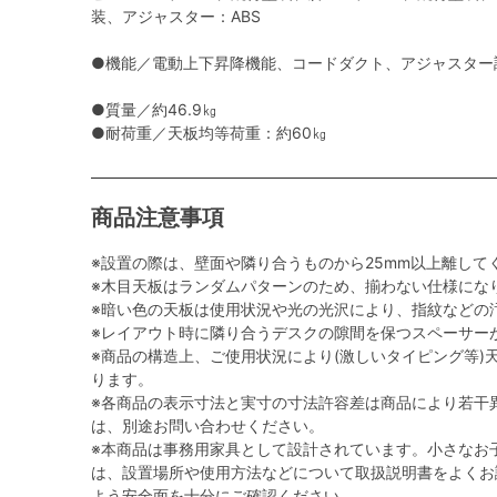
装、アジャスター：ABS
●機能／電動上下昇降機能、コードダクト、アジャスター調
●質量／約46.9㎏
●耐荷重／天板均等荷重：約60㎏
商品注意事項
※設置の際は、壁面や隣り合うものから25mm以上離して
※木目天板はランダムパターンのため、揃わない仕様にな
※暗い色の天板は使用状況や光の光沢により、指紋などの
※レイアウト時に隣り合うデスクの隙間を保つスペーサー
※商品の構造上、ご使用状況により(激しいタイピング等)
ります。
※各商品の表示寸法と実寸の寸法許容差は商品により若干
は、別途お問い合わせください。
※本商品は事務用家具として設計されています。小さなお
は、設置場所や使用方法などについて取扱説明書をよくお
よう安全面を十分にご確認ください。