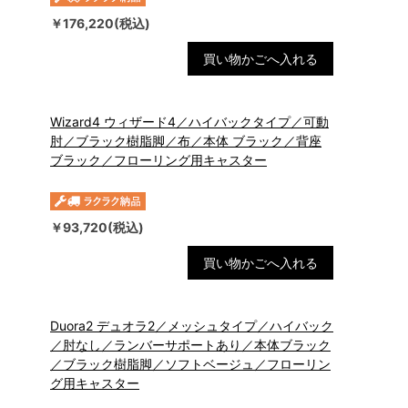
￥176,220(税込)
買い物かごへ入れる
Wizard4 ウィザード4／ハイバックタイプ／可動
肘／ブラック樹脂脚／布／本体 ブラック／背座
ブラック／フローリング用キャスター
￥93,720(税込)
買い物かごへ入れる
Duora2 デュオラ2／メッシュタイプ／ハイバック
／肘なし／ランバーサポートあり／本体ブラック
／ブラック樹脂脚／ソフトベージュ／フローリン
グ用キャスター