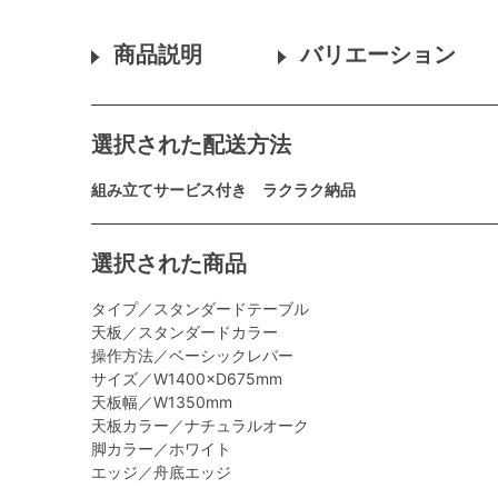
商品説明
バリエーション
選択された配送方法
組み立てサービス付き ラクラク納品
選択された商品
タイプ／スタンダードテーブル
天板／スタンダードカラー
操作方法／ベーシックレバー
サイズ／W1400×D675mm
天板幅／W1350mm
天板カラー／ナチュラルオーク
脚カラー／ホワイト
エッジ／舟底エッジ