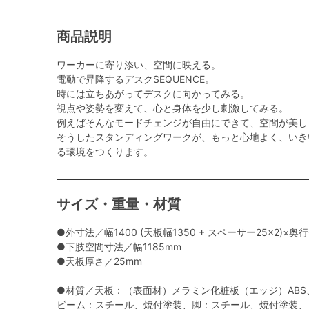
商品説明
ワーカーに寄り添い、空間に映える。
電動で昇降するデスクSEQUENCE。
時には立ちあがってデスクに向かってみる。
視点や姿勢を変えて、心と身体を少し刺激してみる。
例えばそんなモードチェンジが自由にできて、空間が美し
そうしたスタンディングワークが、もっと心地よく、いき
る環境をつくります。
サイズ・重量・材質
●外寸法／幅1400 (天板幅1350 + スペーサー25×2)×奥行
●下肢空間寸法／幅1185mm
●天板厚さ／25mm
●材質／天板：（表面材）メラミン化粧板（エッジ）ABS
ビーム：スチール、焼付塗装、脚：スチール、焼付塗装、