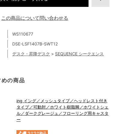
この商品について問い合わせる
WS110677
DSE-LSF1407B-SWT12
デスク・昇降デスク
>
SEQUENCE シークエンス
すめの商品
ing イング／メッシュタイプ／ヘッドレスト付き
タイプ／可動肘／ホワイト樹脂脚／ホワイトシェ
ル／ダークグレージュ／フローリング用キャスタ
ー