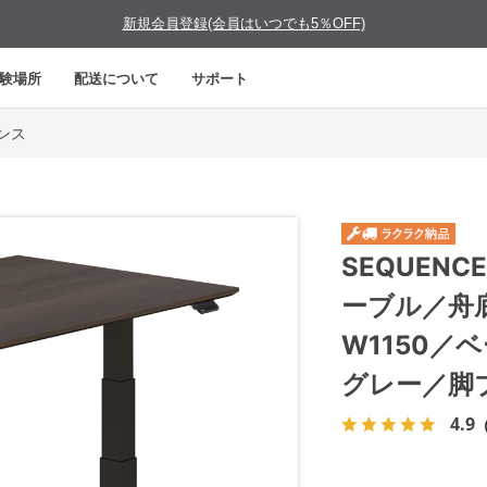
新規会員登録(会員はいつでも5％OFF)
験場所
配送について
サポート
エンス
SEQUEN
ーブル／舟
W1150
グレー／脚
4.9