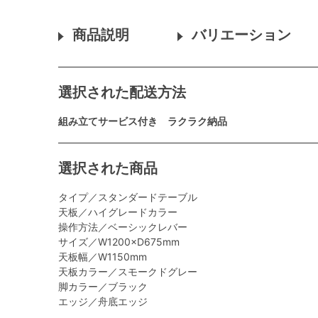
商品説明
バリエーション
選択された配送方法
組み立てサービス付き ラクラク納品
選択された商品
タイプ／スタンダードテーブル
天板／ハイグレードカラー
操作方法／ベーシックレバー
サイズ／W1200×D675mm
天板幅／W1150mm
天板カラー／スモークドグレー
脚カラー／ブラック
エッジ／舟底エッジ