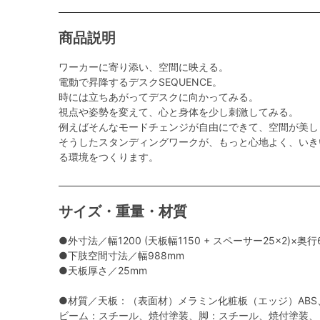
商品説明
ワーカーに寄り添い、空間に映える。
電動で昇降するデスクSEQUENCE。
時には立ちあがってデスクに向かってみる。
視点や姿勢を変えて、心と身体を少し刺激してみる。
例えばそんなモードチェンジが自由にできて、空間が美し
そうしたスタンディングワークが、もっと心地よく、いき
る環境をつくります。
サイズ・重量・材質
●外寸法／幅1200 (天板幅1150 + スペーサー25×2)×奥行
●下肢空間寸法／幅988mm
●天板厚さ／25mm
●材質／天板：（表面材）メラミン化粧板（エッジ）ABS
ビーム：スチール、焼付塗装、脚：スチール、焼付塗装、