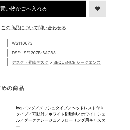
買い物かごへ入れる
この商品について問い合わせる
WS110673
DSE-LSF1207B-6AG83
デスク・昇降デスク
>
SEQUENCE シークエンス
すめの商品
ing イング／メッシュタイプ／ヘッドレスト付き
タイプ／可動肘／ホワイト樹脂脚／ホワイトシェ
ル／ダークグレージュ／フローリング用キャスタ
ー