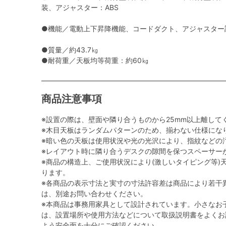
装、アジャスター：ABS
●機能／電動上下昇降機能、コードダクト、アジャスター調
●質量／約43.7㎏
●耐荷重／天板均等荷重：約60㎏
商品注意事項
※設置の際は、壁面や隣り合うものから25mm以上離して
※木目天板はランダムパターンのため、揃わない仕様にな
※暗い色の天板は使用状況や光の光沢により、指紋などの
※レイアウト時に隣り合うデスクの隙間を保つスペーサー
※商品の構造上、ご使用状況により(激しいタイピング等)
ります。
※各商品の表示寸法と実寸の寸法許容差は商品により若干
は、別途お問い合わせください。
※本商品は事務用家具として設計されています。小さなお
は、設置場所や使用方法などについて取扱説明書をよくお
よう安全面を十分にご確認ください。