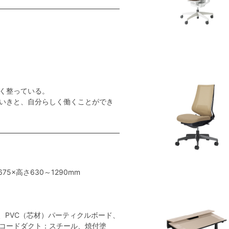
く整っている。
いきと、自分らしく働くことができ
675×高さ630～1290mm
、PVC（芯材）パーティクルボード、
コードダクト：スチール、焼付塗