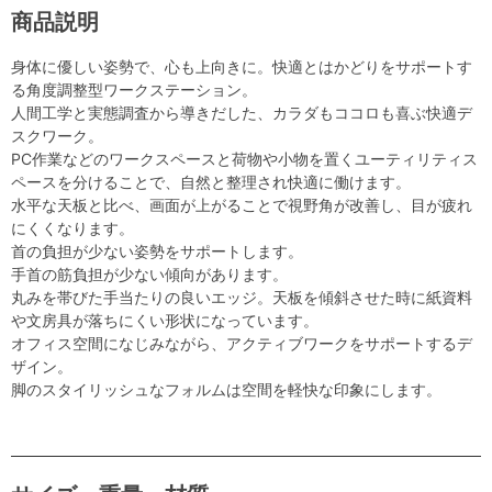
商品説明
身体に優しい姿勢で、心も上向きに。快適とはかどりをサポートす
る角度調整型ワークステーション。
人間工学と実態調査から導きだした、カラダもココロも喜ぶ快適デ
スクワーク。
PC作業などのワークスペースと荷物や小物を置くユーティリティス
ペースを分けることで、自然と整理され快適に働けます。
水平な天板と比べ、画面が上がることで視野角が改善し、目が疲れ
にくくなります。
首の負担が少ない姿勢をサポートします。
手首の筋負担が少ない傾向があります。
丸みを帯びた手当たりの良いエッジ。天板を傾斜させた時に紙資料
や文房具が落ちにくい形状になっています。
オフィス空間になじみながら、アクティブワークをサポートするデ
ザイン。
脚のスタイリッシュなフォルムは空間を軽快な印象にします。