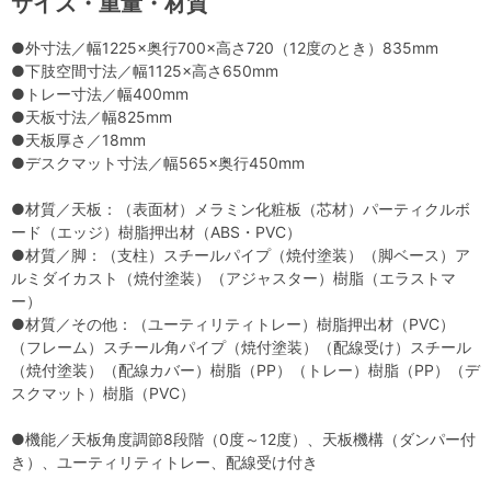
サイズ・重量・材質
●外寸法／幅1225×奥行700×高さ720（12度のとき）835mm
●下肢空間寸法／幅1125×高さ650mm
●トレー寸法／幅400mm
●天板寸法／幅825mm
●天板厚さ／18mm
●デスクマット寸法／幅565×奥行450mm
●材質／天板：（表面材）メラミン化粧板（芯材）パーティクルボ
ード（エッジ）樹脂押出材（ABS・PVC）
●材質／脚：（支柱）スチールパイプ（焼付塗装）（脚ベース）ア
ルミダイカスト（焼付塗装）（アジャスター）樹脂（エラストマ
ー）
●材質／その他：（ユーティリティトレー）樹脂押出材（PVC）
（フレーム）スチール角パイプ（焼付塗装）（配線受け）スチール
（焼付塗装）（配線カバー）樹脂（PP）（トレー）樹脂（PP）（デ
スクマット）樹脂（PVC）
●機能／天板角度調節8段階（0度～12度）、天板機構（ダンパー付
き）、ユーティリティトレー、配線受け付き