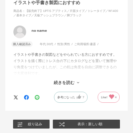
イラストや手書き製図におすすめ
商品名：【販売終了】UPTIS アプティス／片面タイプ／トレータイプ／W1400
／基本タイプ／天板アッシュブラウン／脚ブラック
no name
購入確認済み
年代:
30代
性別:
男性
ご利用場所:
書斎
イラストや手書きの製図などをやられている方におすすめです。
イラストを描く際にトレス台の下にカタログなどを置いて無理や
り角度をつけていましたが、この机は角度を自由に調整できるの
で大変便利です。
A3用紙などの大きいサイズで作業すると効果が実感しやすいです
続きを読む
ね。
デスクマットなどを組み合わせることで角度をつけても滑り落ち
参考になった
7
Like!
4
ることはありません。
机上部の溝部分も連動して持ち上がり、ここに画材をおけるのも
便利です。
絞り込み
表示：新しい順