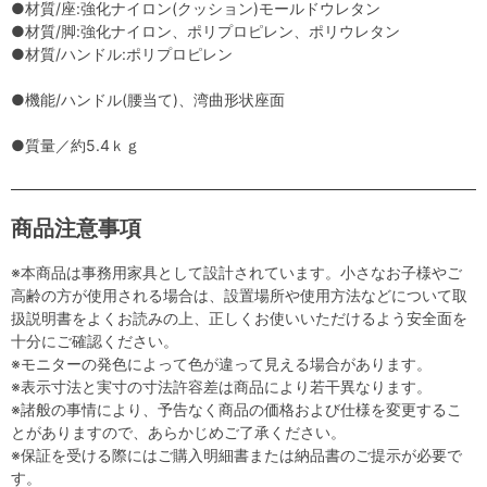
●材質/座:強化ナイロン(クッション)モールドウレタン
●材質/脚:強化ナイロン、ポリプロピレン、ポリウレタン
●材質/ハンドル:ポリプロピレン
●機能/ハンドル(腰当て)、湾曲形状座面
●質量／約5.4ｋｇ
商品注意事項
※本商品は事務用家具として設計されています。小さなお子様やご
高齢の方が使用される場合は、設置場所や使用方法などについて取
扱説明書をよくお読みの上、正しくお使いいただけるよう安全面を
十分にご確認ください。
※モニターの発色によって色が違って見える場合があります。
※表示寸法と実寸の寸法許容差は商品により若干異なります。
※諸般の事情により、予告なく商品の価格および仕様を変更するこ
とがありますので、あらかじめご了承ください。
※保証を受ける際にはご購入明細書または納品書のご提示が必要で
す。