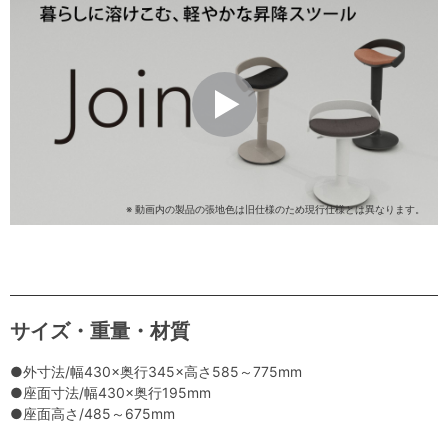
※ 動画内の製品の張地色は旧仕様のため現行仕様とは異なります。
サイズ・重量・材質
●外寸法/幅430×奥行345×高さ585～775mm
●座面寸法/幅430×奥行195mm
●座面高さ/485～675mm