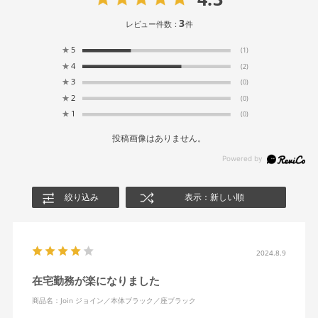
3
レビュー件数：
件
★
5
(1)
★
4
(2)
★
3
(0)
★
2
(0)
★
1
(0)
投稿画像はありません。
絞り込み
表示：新しい順
2024.8.9
在宅勤務が楽になりました
商品名：Join ジョイン／本体ブラック／座ブラック