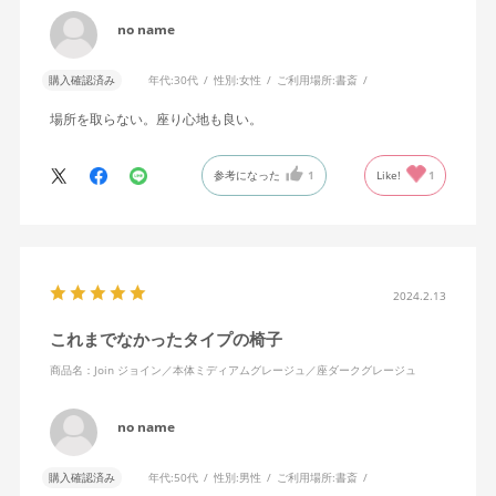
no name
購入確認済み
年代:
30代
性別:
女性
ご利用場所:
書斎
場所を取らない。座り心地も良い。
参考になった
1
Like!
1
2024.2.13
これまでなかったタイプの椅子
商品名：Join ジョイン／本体ミディアムグレージュ／座ダークグレージュ
no name
購入確認済み
年代:
50代
性別:
男性
ご利用場所:
書斎