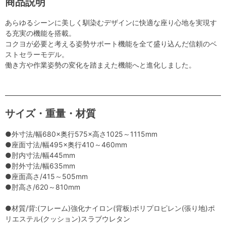
商品説明
あらゆるシーンに美しく馴染むデザインに快適な座り心地を実現す
る充実の機能を搭載。
コクヨが必要と考える姿勢サポート機能を全て盛り込んだ信頼のベ
ストセラーモデル。
働き方や作業姿勢の変化を踏まえた機能へと進化しました。
サイズ・重量・材質
●外寸法/幅680×奥行575×高さ1025～1115mm
●座面寸法/幅495×奥行410～460mm
●肘内寸法/幅445mm
●肘外寸法/幅635mm
●座面高さ/415～505mm
●肘高さ/620～810mm
●材質/背:(フレーム)強化ナイロン(背板)ポリプロピレン(張り地)ポ
リエステル(クッション)スラブウレタン