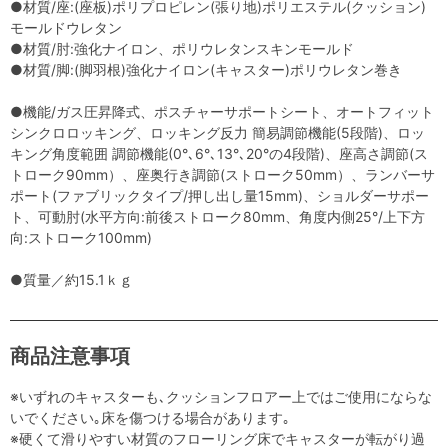
●材質/座:(座板)ポリプロピレン(張り地)ポリエステル(クッション)
モールドウレタン
●材質/肘:強化ナイロン、ポリウレタンスキンモールド
●材質/脚:(脚羽根)強化ナイロン(キャスター)ポリウレタン巻き
●機能/ガス圧昇降式、ポスチャーサポートシート、オートフィット
シンクロロッキング、ロッキング反力 簡易調節機能(5段階)、ロッ
キング角度範囲 調節機能(0°､6°､13°､20°の4段階)、座高さ調節(ス
トローク90mm）、座奥行き調節(ストローク50mm）、ランバーサ
ポート(ファブリックタイプ/押し出し量15mm)、ショルダーサポー
ト、可動肘(水平方向:前後ストローク80mm、角度内側25°/上下方
向:ストローク100mm)
●質量／約15.1ｋｇ
商品注意事項
※いずれのキャスターも､クッションフロアー上ではご使用にならな
いでください｡床を傷つける場合があります｡
※硬くて滑りやすい材質のフローリング床でキャスターが転がり過