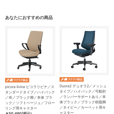
あなたにおすすめの商品
Duora2 デュオラ2／メッシュ
picora livina ピコラリビナ／ス
タイプ／ハイバック／可動肘
タンダードタイプ／ハイバック
／ランバーサポートあり／本
／布／ブラック脚／本体 ブラ
体ブラック／ブラック樹脂脚
ック／ソフトベージュ／フロー
／ネイビー／カーペット用キ
リング用キャスター
ャスター
￥50,490(税込)