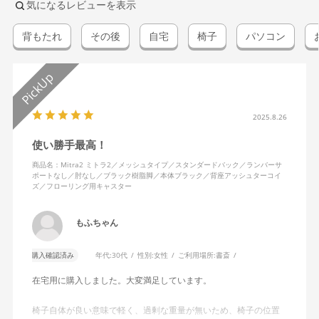
気になるレビューを表示
背もたれ
その後
自宅
椅子
パソコン
2025.8.26
使い勝手最高！
商品名：Mitra2 ミトラ2／メッシュタイプ／スタンダードバック／ランバーサ
ポートなし／肘なし／ブラック樹脂脚／本体ブラック／背座アッシュターコイ
ズ／フローリング用キャスター
もふちゃん
購入確認済み
年代:
30代
性別:
女性
ご利用場所:
書斎
在宅用に購入しました。大変満足しています。
椅子自体が良い意味で軽く、過剰な重量が無いため、椅子の位置