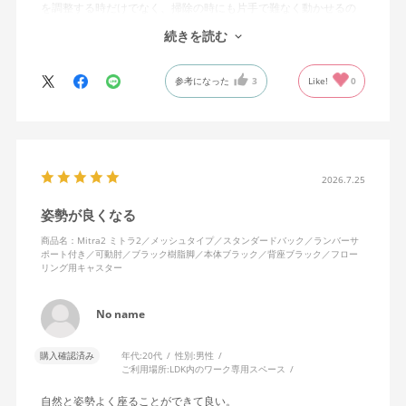
を調整する時だけでなく、掃除の時にも片手で難なく動かせるの
で、ストレスを感じません。
続きを読む
背中はメッシュ素材でハリがあり、沈み込みすぎないところが気
に入っています。色も画像通りのアッシュブルーで、部屋の差し
参考になった
3
Like!
0
色になっています。
キャスターはフローリング用を選びました。とにかく動きが滑ら
かです。子どもが座って遊びそうなので、お子様がいる家庭はち
ょっと注意かもしれません。
座り心地も満足ですし、座面も広いので男性にもちょうど良いと
思います。良い商品に巡り会えてとても嬉しいです。
2026.7.25
姿勢が良くなる
商品名：Mitra2 ミトラ2／メッシュタイプ／スタンダードバック／ランバーサ
ポート付き／可動肘／ブラック樹脂脚／本体ブラック／背座ブラック／フロー
リング用キャスター
No name
購入確認済み
年代:
20代
性別:
男性
ご利用場所:
LDK内のワーク専用スペース
自然と姿勢よく座ることができて良い。