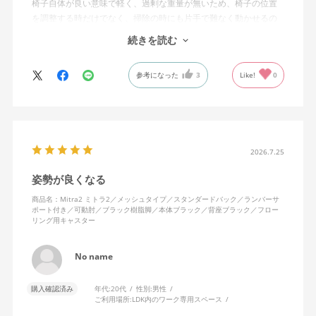
椅子自体が良い意味で軽く、過剰な重量が無いため、椅子の位置
を調整する時だけでなく、掃除の時にも片手で難なく動かせるの
で、ストレスを感じません。
続きを読む
背中はメッシュ素材でハリがあり、沈み込みすぎないところが気
に入っています。色も画像通りのアッシュブルーで、部屋の差し
参考になった
3
Like!
0
色になっています。
キャスターはフローリング用を選びました。とにかく動きが滑ら
かです。子どもが座って遊びそうなので、お子様がいる家庭はち
ょっと注意かもしれません。
座り心地も満足ですし、座面も広いので男性にもちょうど良いと
思います。良い商品に巡り会えてとても嬉しいです。
2026.7.25
姿勢が良くなる
商品名：Mitra2 ミトラ2／メッシュタイプ／スタンダードバック／ランバーサ
ポート付き／可動肘／ブラック樹脂脚／本体ブラック／背座ブラック／フロー
リング用キャスター
No name
購入確認済み
年代:
20代
性別:
男性
ご利用場所:
LDK内のワーク専用スペース