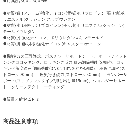
●肘高さ/590～680mm
●材質/背:(フレーム)強化ナイロン(背板)ポリプロピレン(張り地)ポ
リエステル(クッション)スラブウレタン
●材質/座:(座板)ポリプロピレン(張り地)ポリエステル(クッション)
モールドウレタン
●材質/肘:強化ナイロン、ポリウレタンスキンモールド
●材質/脚:(脚羽根)強化ナイロン(キャスター)ナイロン
●機能/ガス圧昇降式、ポスチャーサポートシート、オートフィット
シンクロロッキング、ロッキング反力 簡易調節機能(5段階)、ロッ
キング角度範囲 調節機能(0°､6°､13°､20°の4段階)、座高さ調節(ス
トローク90mm）、座奥行き調節(ストローク50mm）、ランバーサ
ポート(ファブリックタイプ/押し出し量15mm)、ショルダーサポー
ト、クリーンテクトコーティング
●質量／約14.2ｋｇ
商品注意事項