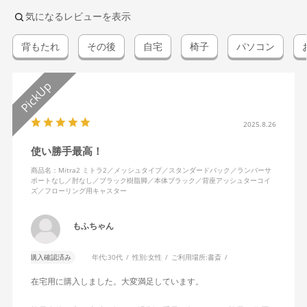
気になるレビューを表示
背もたれ
その後
自宅
椅子
パソコン
2025.8.26
使い勝手最高！
商品名：Mitra2 ミトラ2／メッシュタイプ／スタンダードバック／ランバーサ
ポートなし／肘なし／ブラック樹脂脚／本体ブラック／背座アッシュターコイ
ズ／フローリング用キャスター
もふちゃん
購入確認済み
年代:
30代
性別:
女性
ご利用場所:
書斎
在宅用に購入しました。大変満足しています。