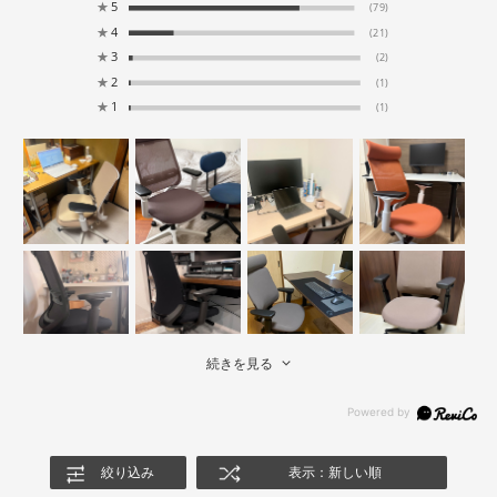
★
5
(79)
★
4
(21)
★
3
(2)
★
2
(1)
★
1
(1)
続きを見る
絞り込み
表示：新しい順