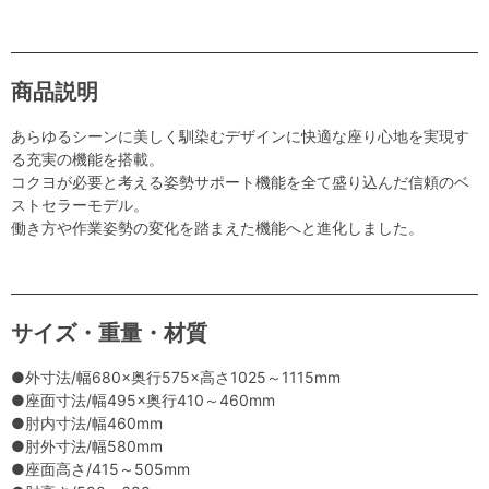
商品説明
あらゆるシーンに美しく馴染むデザインに快適な座り心地を実現す
る充実の機能を搭載。
コクヨが必要と考える姿勢サポート機能を全て盛り込んだ信頼のベ
ストセラーモデル。
働き方や作業姿勢の変化を踏まえた機能へと進化しました。
サイズ・重量・材質
●外寸法/幅680×奥行575×高さ1025～1115mm
●座面寸法/幅495×奥行410～460mm
●肘内寸法/幅460mm
●肘外寸法/幅580mm
●座面高さ/415～505mm