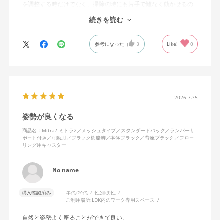
を調整する時だけでなく、掃除の時にも片手で難なく動かせるの
で、ストレスを感じません。
続きを読む
背中はメッシュ素材でハリがあり、沈み込みすぎないところが気
に入っています。色も画像通りのアッシュブルーで、部屋の差し
参考になった
3
Like!
0
色になっています。
キャスターはフローリング用を選びました。とにかく動きが滑ら
かです。子どもが座って遊びそうなので、お子様がいる家庭はち
ょっと注意かもしれません。
座り心地も満足ですし、座面も広いので男性にもちょうど良いと
思います。良い商品に巡り会えてとても嬉しいです。
2026.7.25
姿勢が良くなる
商品名：Mitra2 ミトラ2／メッシュタイプ／スタンダードバック／ランバーサ
ポート付き／可動肘／ブラック樹脂脚／本体ブラック／背座ブラック／フロー
リング用キャスター
No name
購入確認済み
年代:
20代
性別:
男性
ご利用場所:
LDK内のワーク専用スペース
自然と姿勢よく座ることができて良い。