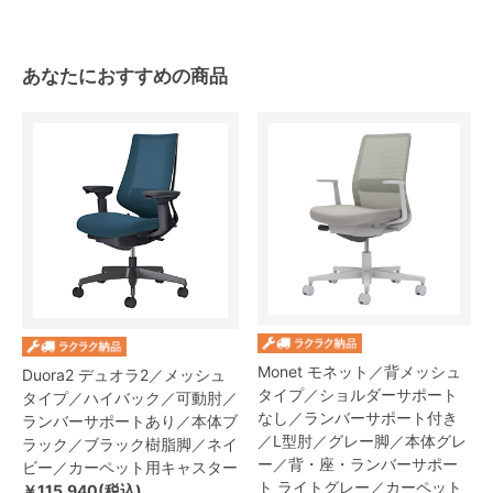
あなたにおすすめの商品
Monet モネット／背メッシュ
Duora2 デュオラ2／メッシュ
タイプ／ショルダーサポート
タイプ／ハイバック／可動肘／
なし／ランバーサポート付き
ランバーサポートあり／本体ブ
／L型肘／グレー脚／本体グレ
ラック／ブラック樹脂脚／ネイ
ー／背・座・ランバーサポー
ビー／カーペット用キャスター
ト ライトグレー／カーペット
￥115,940(税込)