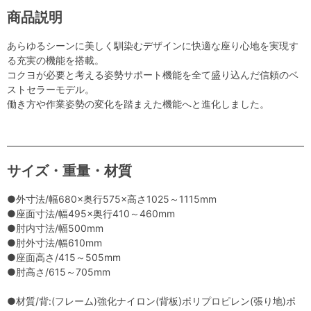
商品説明
あらゆるシーンに美しく馴染むデザインに快適な座り心地を実現す
る充実の機能を搭載。
コクヨが必要と考える姿勢サポート機能を全て盛り込んだ信頼のベ
ストセラーモデル。
働き方や作業姿勢の変化を踏まえた機能へと進化しました。
サイズ・重量・材質
●外寸法/幅680×奥行575×高さ1025～1115mm
●座面寸法/幅495×奥行410～460mm
●肘内寸法/幅500mm
●肘外寸法/幅610mm
●座面高さ/415～505mm
●肘高さ/615～705mm
●材質/背:(フレーム)強化ナイロン(背板)ポリプロピレン(張り地)ポ