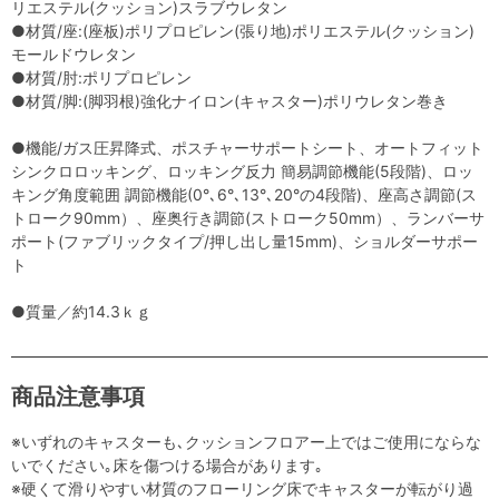
リエステル(クッション)スラブウレタン
●材質/座:(座板)ポリプロピレン(張り地)ポリエステル(クッション)
モールドウレタン
●材質/肘:ポリプロピレン
●材質/脚:(脚羽根)強化ナイロン(キャスター)ポリウレタン巻き
●機能/ガス圧昇降式、ポスチャーサポートシート、オートフィット
シンクロロッキング、ロッキング反力 簡易調節機能(5段階)、ロッ
キング角度範囲 調節機能(0°､6°､13°､20°の4段階)、座高さ調節(ス
トローク90mm）、座奥行き調節(ストローク50mm）、ランバーサ
ポート(ファブリックタイプ/押し出し量15mm)、ショルダーサポー
ト
●質量／約14.3ｋｇ
商品注意事項
※いずれのキャスターも､クッションフロアー上ではご使用にならな
いでください｡床を傷つける場合があります｡
※硬くて滑りやすい材質のフローリング床でキャスターが転がり過