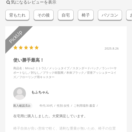
気になるレビューを表示
背もたれ
その後
自宅
椅子
パソコン
2025.8.26
使い勝手最高！
商品名：Mitra2 ミトラ2／メッシュタイプ／スタンダードバック／ランバーサ
ポートなし／肘なし／ブラック樹脂脚／本体ブラック／背座アッシュターコイ
ズ／フローリング用キャスター
もふちゃん
購入確認済み
年代:
30代
性別:
女性
ご利用場所:
書斎
在宅用に購入しました。大変満足しています。
椅子自体が良い意味で軽く、過剰な重量が無いため、椅子の位置