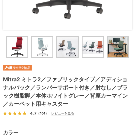
Mitra2 ミトラ2／ファブリックタイプ／アディショ
ナルバック／ランバーサポート付き／肘なし／ブラ
ック樹脂脚／本体ホワイトグレー／背座カーマイン
／カーペット用キャスター
4.7
（104）
レビューを見る
カラー