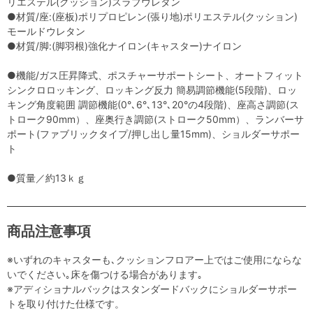
リエステル(クッション)スラブウレタン
●材質/座:(座板)ポリプロピレン(張り地)ポリエステル(クッション)
モールドウレタン
●材質/脚:(脚羽根)強化ナイロン(キャスター)ナイロン
●機能/ガス圧昇降式、ポスチャーサポートシート、オートフィット
シンクロロッキング、ロッキング反力 簡易調節機能(5段階)、ロッ
キング角度範囲 調節機能(0°､6°､13°､20°の4段階)、座高さ調節(ス
トローク90mm）、座奥行き調節(ストローク50mm）、ランバーサ
ポート(ファブリックタイプ/押し出し量15mm)、ショルダーサポー
ト
●質量／約13ｋｇ
商品注意事項
※いずれのキャスターも､クッションフロアー上ではご使用にならな
いでください｡床を傷つける場合があります｡
※アディショナルバックはスタンダードバックにショルダーサポー
トを取り付けた仕様です。