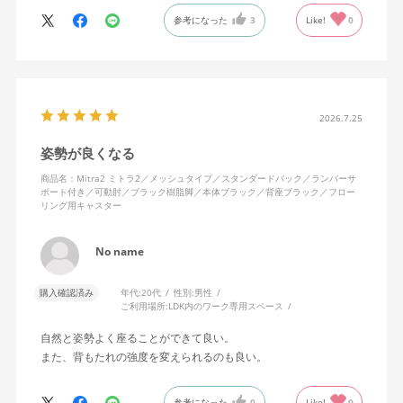
に入っています。色も画像通りのアッシュブルーで、部屋の差し
参考になった
3
Like!
0
色になっています。
キャスターはフローリング用を選びました。とにかく動きが滑ら
かです。子どもが座って遊びそうなので、お子様がいる家庭はち
ょっと注意かもしれません。
座り心地も満足ですし、座面も広いので男性にもちょうど良いと
思います。良い商品に巡り会えてとても嬉しいです。
2026.7.25
姿勢が良くなる
商品名：Mitra2 ミトラ2／メッシュタイプ／スタンダードバック／ランバーサ
ポート付き／可動肘／ブラック樹脂脚／本体ブラック／背座ブラック／フロー
リング用キャスター
No name
購入確認済み
年代:
20代
性別:
男性
ご利用場所:
LDK内のワーク専用スペース
自然と姿勢よく座ることができて良い。
また、背もたれの強度を変えられるのも良い。
参考になった
0
Like!
0