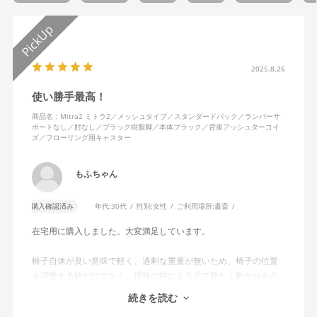
2025.8.26
使い勝手最高！
商品名：Mitra2 ミトラ2／メッシュタイプ／スタンダードバック／ランバーサ
ポートなし／肘なし／ブラック樹脂脚／本体ブラック／背座アッシュターコイ
ズ／フローリング用キャスター
もふちゃん
購入確認済み
年代:
30代
性別:
女性
ご利用場所:
書斎
在宅用に購入しました。大変満足しています。
椅子自体が良い意味で軽く、過剰な重量が無いため、椅子の位置
を調整する時だけでなく、掃除の時にも片手で難なく動かせるの
で、ストレスを感じません。
続きを読む
背中はメッシュ素材でハリがあり、沈み込みすぎないところが気