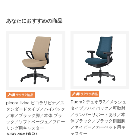
あなたにおすすめの商品
Duora2 デュオラ2／メッシュ
picora livina ピコラリビナ／ス
タイプ／ハイバック／可動肘
タンダードタイプ／ハイバック
／ランバーサポートあり／本
／布／ブラック脚／本体 ブラ
体ブラック／ブラック樹脂脚
ック／ソフトベージュ／フロー
／ネイビー／カーペット用キ
リング用キャスター
ャスター
￥50,490(税込)