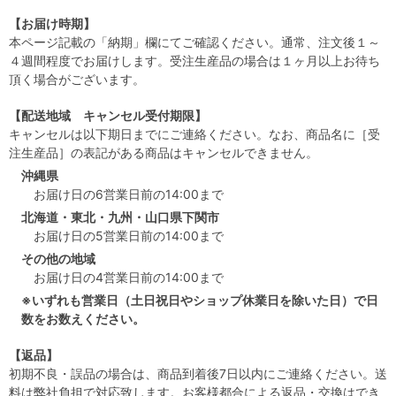
【お届け時期】
本ページ記載の「納期」欄にてご確認ください。通常、注文後１～
４週間程度でお届けします。受注生産品の場合は１ヶ月以上お待ち
頂く場合がございます。
【配送地域 キャンセル受付期限】
キャンセルは以下期日までにご連絡ください。なお、商品名に［受
注生産品］の表記がある商品はキャンセルできません。
沖縄県
お届け日の6営業日前の14:00まで
北海道・東北・九州・山口県下関市
お届け日の5営業日前の14:00まで
その他の地域
お届け日の4営業日前の14:00まで
※いずれも営業日（土日祝日やショップ休業日を除いた日）で日
数をお数えください。
【返品】
初期不良・誤品の場合は、商品到着後7日以内にご連絡ください。送
料は弊社負担で対応致します。お客様都合による返品・交換はでき