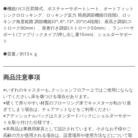
●機能/ガス圧昇降式、ポスチャーサポートシート、オートフィット
シンクロロッキング、ロッキング反力 簡易調節機能(5段階)、ロッ
キング角度範囲 調節機能(0°､6°､13°､20°の4段階)、座高さ調節(ス
トローク90mm）、座奥行き調節(ストローク50mm）、ランバーサ
ポート(ファブリックタイプ/押し出し量15mm)、ショルダーサポー
ト
●質量／約13ｋｇ
商品注意事項
※いずれのキャスターも､クッションフロアー上ではご使用にならな
いでください｡床を傷つける場合があります｡
※硬くて滑りやすい材質のフローリング床でキャスターが転がり過
ぎてしまう場合は、チェアマットなどをご利用ください
※アディショナルバックはスタンダードバックにショルダーサポー
トを取り付けた仕様です。
※本商品は事務用家具として設計されています。小さなお子様やご
高齢の方が使用される場合は、設置場所や使用方法などについて取