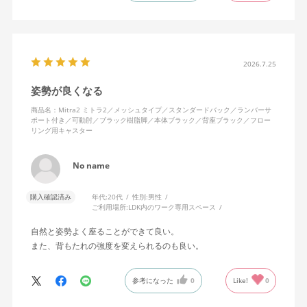
キャスターはフローリング用を選びました。とにかく動きが滑ら
かです。子どもが座って遊びそうなので、お子様がいる家庭はち
ょっと注意かもしれません。
座り心地も満足ですし、座面も広いので男性にもちょうど良いと
思います。良い商品に巡り会えてとても嬉しいです。
2026.7.25
姿勢が良くなる
商品名：Mitra2 ミトラ2／メッシュタイプ／スタンダードバック／ランバーサ
ポート付き／可動肘／ブラック樹脂脚／本体ブラック／背座ブラック／フロー
リング用キャスター
No name
購入確認済み
年代:
20代
性別:
男性
ご利用場所:
LDK内のワーク専用スペース
自然と姿勢よく座ることができて良い。
また、背もたれの強度を変えられるのも良い。
参考になった
0
Like!
0