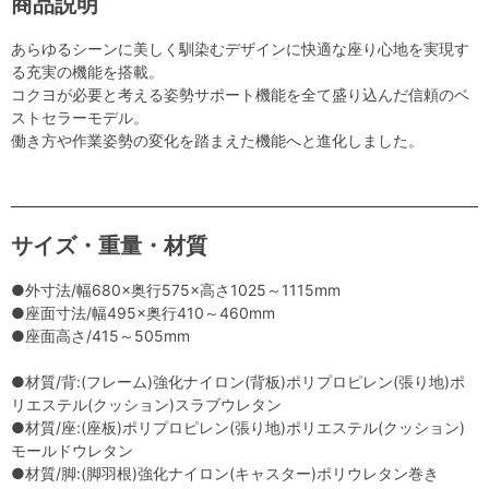
商品説明
あらゆるシーンに美しく馴染むデザインに快適な座り心地を実現す
る充実の機能を搭載。
コクヨが必要と考える姿勢サポート機能を全て盛り込んだ信頼のベ
ストセラーモデル。
働き方や作業姿勢の変化を踏まえた機能へと進化しました。
サイズ・重量・材質
●外寸法/幅680×奥行575×高さ1025～1115mm
●座面寸法/幅495×奥行410～460mm
●座面高さ/415～505mm
●材質/背:(フレーム)強化ナイロン(背板)ポリプロピレン(張り地)ポ
リエステル(クッション)スラブウレタン
●材質/座:(座板)ポリプロピレン(張り地)ポリエステル(クッション)
モールドウレタン
●材質/脚:(脚羽根)強化ナイロン(キャスター)ポリウレタン巻き