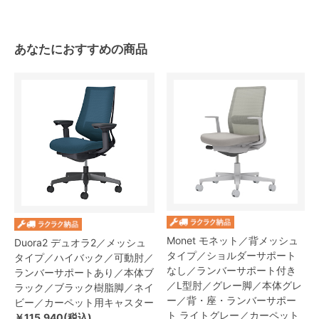
あなたにおすすめの商品
Monet モネット／背メッシュ
Duora2 デュオラ2／メッシュ
タイプ／ショルダーサポート
タイプ／ハイバック／可動肘／
なし／ランバーサポート付き
ランバーサポートあり／本体ブ
／L型肘／グレー脚／本体グレ
ラック／ブラック樹脂脚／ネイ
ー／背・座・ランバーサポー
ビー／カーペット用キャスター
ト ライトグレー／カーペット
￥115,940(税込)