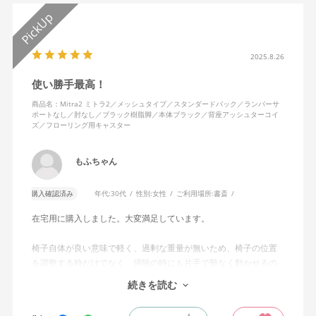
2025.8.26
使い勝手最高！
商品名：Mitra2 ミトラ2／メッシュタイプ／スタンダードバック／ランバーサ
ポートなし／肘なし／ブラック樹脂脚／本体ブラック／背座アッシュターコイ
ズ／フローリング用キャスター
もふちゃん
購入確認済み
年代:
30代
性別:
女性
ご利用場所:
書斎
在宅用に購入しました。大変満足しています。
椅子自体が良い意味で軽く、過剰な重量が無いため、椅子の位置
を調整する時だけでなく、掃除の時にも片手で難なく動かせるの
で、ストレスを感じません。
続きを読む
背中はメッシュ素材でハリがあり、沈み込みすぎないところが気
に入っています。色も画像通りのアッシュブルーで、部屋の差し