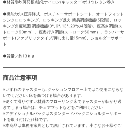
●材質/脚:(脚羽根)強化ナイロン(キャスター)ポリウレタン巻き
●機能/ガス圧昇降式、ポスチャーサポートシート、オートフィット
シンクロロッキング、ロッキング反力 簡易調節機能(5段階)、ロッ
キング角度範囲 調節機能(0°､6°､13°､20°の4段階)、座高さ調節(ス
トローク90mm）、座奥行き調節(ストローク50mm）、ランバーサ
ポート(ファブリックタイプ/押し出し量15mm)、ショルダーサポー
ト
●質量／約13ｋｇ
商品注意事項
※いずれのキャスターも､クッションフロアー上ではご使用にならな
いでください｡床を傷つける場合があります｡
※硬くて滑りやすい材質のフローリング床でキャスターが転がり過
ぎてしまう場合は、チェアマットなどをご利用ください
※アディショナルバックはスタンダードバックにショルダーサポー
トを取り付けた仕様です。
※本商品は事務用家具として設計されています。小さなお子様やご