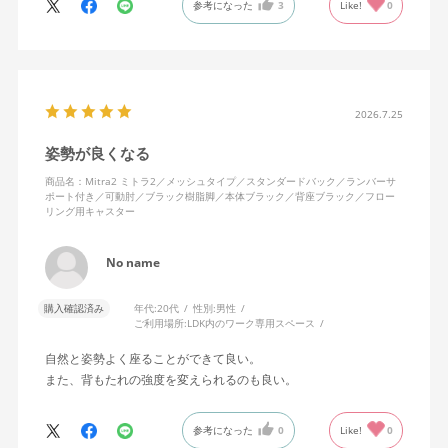
参考になった
3
Like!
0
色になっています。
キャスターはフローリング用を選びました。とにかく動きが滑ら
かです。子どもが座って遊びそうなので、お子様がいる家庭はち
ょっと注意かもしれません。
座り心地も満足ですし、座面も広いので男性にもちょうど良いと
思います。良い商品に巡り会えてとても嬉しいです。
2026.7.25
姿勢が良くなる
商品名：Mitra2 ミトラ2／メッシュタイプ／スタンダードバック／ランバーサ
ポート付き／可動肘／ブラック樹脂脚／本体ブラック／背座ブラック／フロー
リング用キャスター
No name
購入確認済み
年代:
20代
性別:
男性
ご利用場所:
LDK内のワーク専用スペース
自然と姿勢よく座ることができて良い。
また、背もたれの強度を変えられるのも良い。
参考になった
0
Like!
0