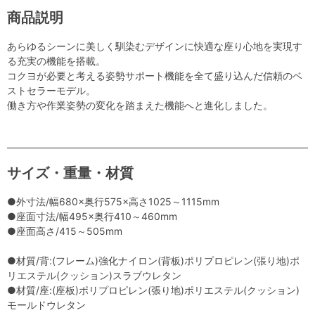
商品説明
あらゆるシーンに美しく馴染むデザインに快適な座り心地を実現す
る充実の機能を搭載。
コクヨが必要と考える姿勢サポート機能を全て盛り込んだ信頼のベ
ストセラーモデル。
働き方や作業姿勢の変化を踏まえた機能へと進化しました。
サイズ・重量・材質
●外寸法/幅680×奥行575×高さ1025～1115mm
●座面寸法/幅495×奥行410～460mm
●座面高さ/415～505mm
●材質/背:(フレーム)強化ナイロン(背板)ポリプロピレン(張り地)ポ
リエステル(クッション)スラブウレタン
●材質/座:(座板)ポリプロピレン(張り地)ポリエステル(クッション)
モールドウレタン