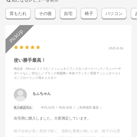
背もたれ
その後
自宅
椅子
パソコン
2025.8.26
使い勝手最高！
商品名：Mitra2 ミトラ2／メッシュタイプ／スタンダードバック／ランバーサ
ポートなし／肘なし／ブラック樹脂脚／本体ブラック／背座アッシュターコイ
ズ／フローリング用キャスター
もふちゃん
購入確認済み
年代:
30代
性別:
女性
ご利用場所:
書斎
在宅用に購入しました。大変満足しています。
椅子自体が良い意味で軽く、過剰な重量が無いため、椅子の位置