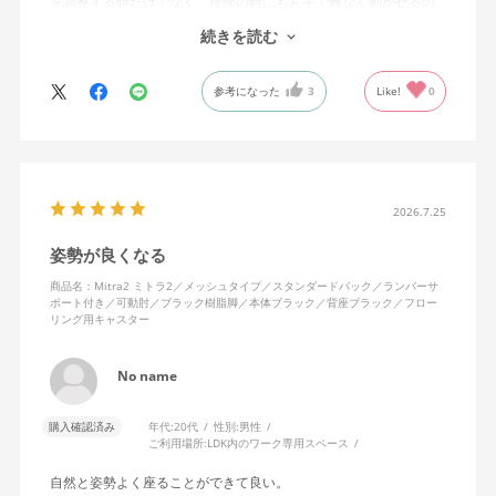
を調整する時だけでなく、掃除の時にも片手で難なく動かせるの
で、ストレスを感じません。
続きを読む
背中はメッシュ素材でハリがあり、沈み込みすぎないところが気
に入っています。色も画像通りのアッシュブルーで、部屋の差し
参考になった
3
Like!
0
色になっています。
キャスターはフローリング用を選びました。とにかく動きが滑ら
かです。子どもが座って遊びそうなので、お子様がいる家庭はち
ょっと注意かもしれません。
座り心地も満足ですし、座面も広いので男性にもちょうど良いと
思います。良い商品に巡り会えてとても嬉しいです。
2026.7.25
姿勢が良くなる
商品名：Mitra2 ミトラ2／メッシュタイプ／スタンダードバック／ランバーサ
ポート付き／可動肘／ブラック樹脂脚／本体ブラック／背座ブラック／フロー
リング用キャスター
No name
購入確認済み
年代:
20代
性別:
男性
ご利用場所:
LDK内のワーク専用スペース
自然と姿勢よく座ることができて良い。