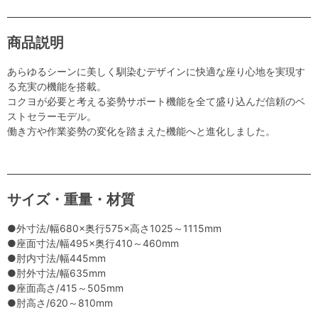
商品説明
あらゆるシーンに美しく馴染むデザインに快適な座り心地を実現す
る充実の機能を搭載。
コクヨが必要と考える姿勢サポート機能を全て盛り込んだ信頼のベ
ストセラーモデル。
働き方や作業姿勢の変化を踏まえた機能へと進化しました。
サイズ・重量・材質
●外寸法/幅680×奥行575×高さ1025～1115mm
●座面寸法/幅495×奥行410～460mm
●肘内寸法/幅445mm
●肘外寸法/幅635mm
●座面高さ/415～505mm
●肘高さ/620～810mm