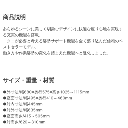
商品説明
あらゆるシーンに美しく馴染むデザインに快適な座り心地を実現す
る充実の機能を搭載。
コクヨが必要と考える姿勢サポート機能を全て盛り込んだ信頼のベ
ストセラーモデル。
働き方や作業姿勢の変化を踏まえた機能へと進化しました。
サイズ・重量・材質
●外寸法/幅680×奥行575×高さ1025～1115mm
●座面寸法/幅495×奥行410～460mm
●肘内寸法/幅445mm
●肘外寸法/幅635mm
●座面高さ/415～505mm
●肘高さ/620～810mm