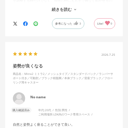
を調整する時だけでなく、掃除の時にも片手で難なく動かせるの
で、ストレスを感じません。
続きを読む
背中はメッシュ素材でハリがあり、沈み込みすぎないところが気
に入っています。色も画像通りのアッシュブルーで、部屋の差し
参考になった
3
Like!
0
色になっています。
キャスターはフローリング用を選びました。とにかく動きが滑ら
かです。子どもが座って遊びそうなので、お子様がいる家庭はち
ょっと注意かもしれません。
座り心地も満足ですし、座面も広いので男性にもちょうど良いと
思います。良い商品に巡り会えてとても嬉しいです。
2026.7.25
姿勢が良くなる
商品名：Mitra2 ミトラ2／メッシュタイプ／スタンダードバック／ランバーサ
ポート付き／可動肘／ブラック樹脂脚／本体ブラック／背座ブラック／フロー
リング用キャスター
No name
購入確認済み
年代:
20代
性別:
男性
ご利用場所:
LDK内のワーク専用スペース
自然と姿勢よく座ることができて良い。