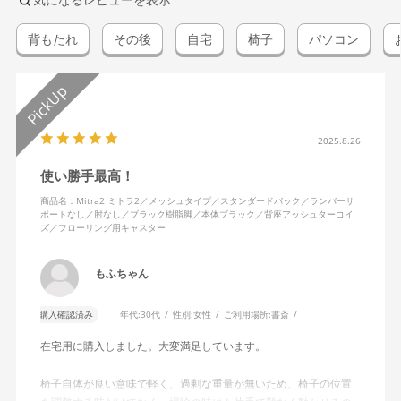
背もたれ
その後
自宅
椅子
パソコン
2025.8.26
使い勝手最高！
商品名：Mitra2 ミトラ2／メッシュタイプ／スタンダードバック／ランバーサ
ポートなし／肘なし／ブラック樹脂脚／本体ブラック／背座アッシュターコイ
ズ／フローリング用キャスター
もふちゃん
購入確認済み
年代:
30代
性別:
女性
ご利用場所:
書斎
在宅用に購入しました。大変満足しています。
椅子自体が良い意味で軽く、過剰な重量が無いため、椅子の位置